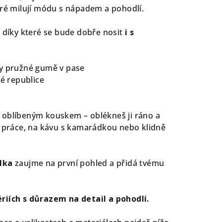
eré milují módu s nápadem a pohodlí.
, díky které se bude dobře nosit
i s
ky pružné gumě v pase
ké republice
 oblíbeným kouskem – oblékneš ji ráno a
o práce, na kávu s kamarádkou nebo klidně
lka
zaujme na první pohled a přidá tvému
riích s důrazem na detail a pohodlí.