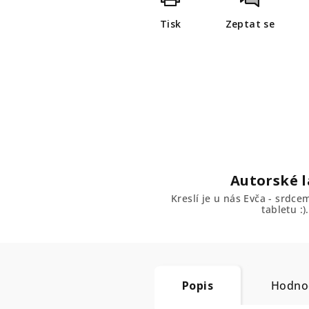
Tisk
Zeptat se
Autorské l
Kreslí je u nás Evča - srdc
tabletu :).
Popis
Hodnoc