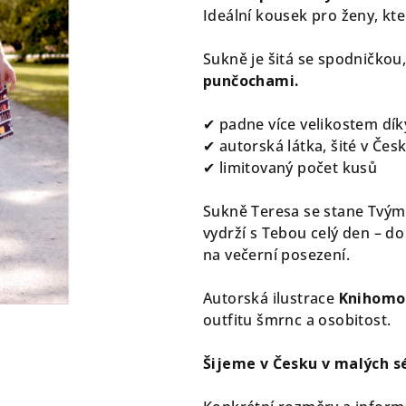
5,0
Ideální kousek pro ženy, kt
z
5
Sukně je šitá se spodničkou
hvězdiček.
punčochami.
✔ padne více velikostem dí
✔ autorská látka, šité v Čes
✔ limitovaný počet kusů
Sukně Teresa se stane Tvým
vydrží s Tebou celý den – d
na večerní posezení.
Autorská ilustrace
Knihomo
outfitu šmrnc a osobitost.
Šijeme v Česku v malých sé