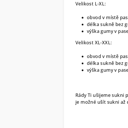
Velikost L-XL:
obvod v místě pas
délka sukně bez g
výška gumy v pase
Velikost XL-XXL:
obvod v místě pas
délka sukně bez g
výška gumy v pase
Rády Ti ušijeme sukni p
je možné ušít sukni a