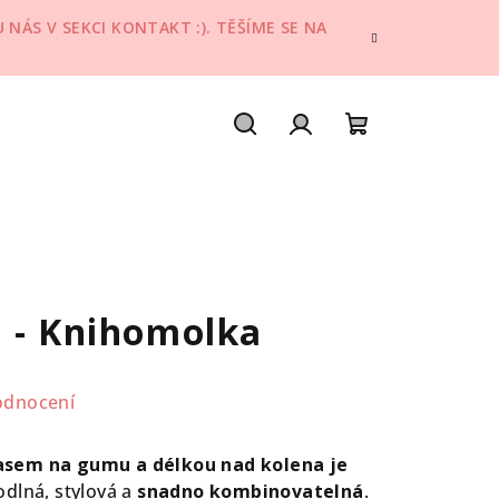
NÁS V SEKCI KONTAKT :). TĚŠÍME SE NA
Hledat
Přihlášení
Nákupní
košík
 - Knihomolka
odnocení
asem na gumu a délkou nad kolena je
dlná, stylová a
snadno kombinovatelná
.