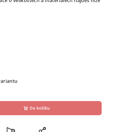
ce o velikostech a materiálech najdeš níže
variantu
Do košíku