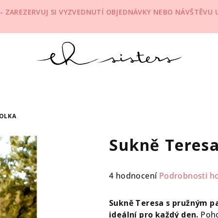
 - ZAREZERVUJ SI VYZVEDNUTÍ OBJEDNÁVKY NEBO NÁVŠTĚVU U 
MOLKA
Sukně Teresa
Průměrné
4 hodnocení
Podrobnosti h
hodnocení
produktu
Sukně Teresa s pružným p
je
ideální pro každý den.
Poho