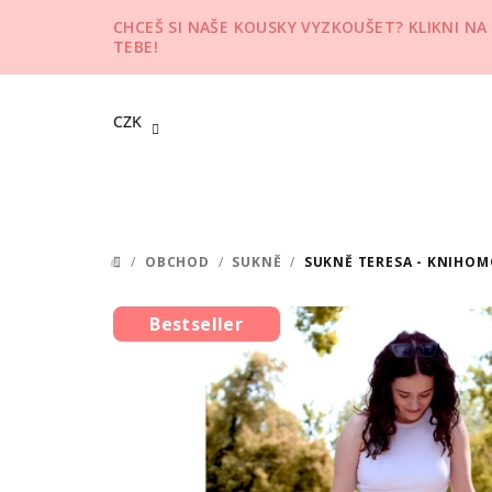
Přejít
CHCEŠ SI NAŠE KOUSKY VYZKOUŠET? KLIKNI NA
na
TEBE!
obsah
CZK
/
OBCHOD
/
SUKNĚ
/
SUKNĚ TERESA - KNIHO
DOMŮ
Bestseller