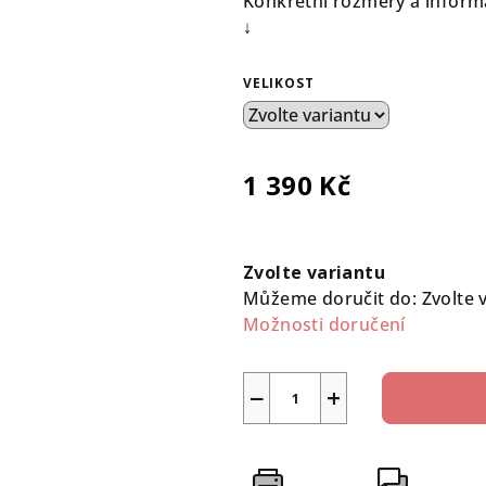
Konkrétní rozměry a informa
↓
VELIKOST
1 390 Kč
Měrná
cena:
Zvolte variantu
Můžeme doručit do:
Zvolte 
Možnosti doručení
−
+