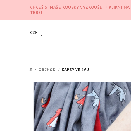
Přejít
CHCEŠ SI NAŠE KOUSKY VYZKOUŠET? KLIKNI NA
na
TEBE!
obsah
CZK
/
OBCHOD
/
KAPSY VE ŠVU
DOMŮ