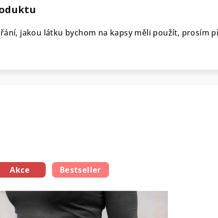
roduktu
řání, jakou látku bychom na kapsy měli použít, prosím př
Akce
Bestseller