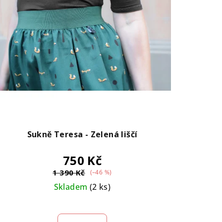
Sukně Teresa - Zelená liščí
750 Kč
1 390 Kč
(–46 %)
Skladem
(2 ks)
Průměrné
hodnocení