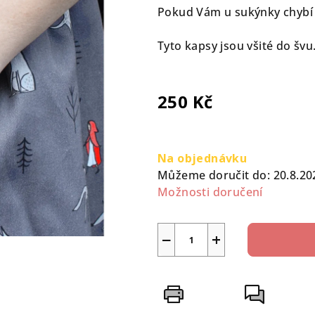
0,0
Pokud Vám u sukýnky chybí 
z
5
Tyto kapsy jsou všité do švu.
hvězdiček.
250 Kč
Měrná
cena:
Na objednávku
Můžeme doručit do:
20.8.20
Možnosti doručení
−
+