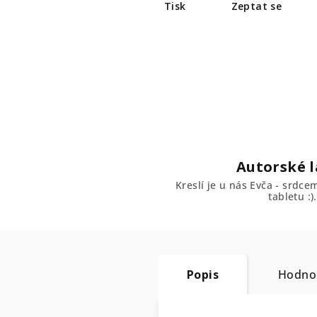
Tisk
Zeptat se
Autorské l
Kreslí je u nás Evča - srdc
tabletu :).
Popis
Hodno