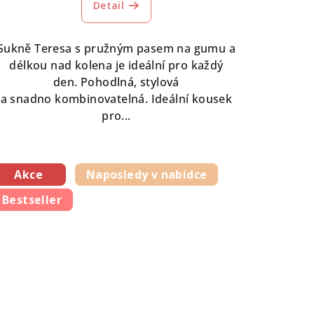
Detail
produktu
je
5,0
Sukně Teresa s pružným pasem na gumu a
z
délkou nad kolena je ideální pro každý
5
den. Pohodlná, stylová
hvězdiček.
a snadno kombinovatelná. Ideální kousek
pro...
Akce
Naposledy v nabídce
Bestseller