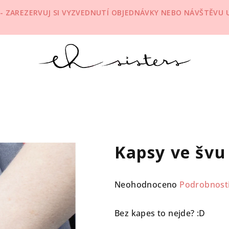
 - ZAREZERVUJ SI VYZVEDNUTÍ OBJEDNÁVKY NEBO NÁVŠTĚVU U 
Kapsy ve švu
Průměrné
Neohodnoceno
Podrobnost
hodnocení
produktu
Bez kapes to nejde? :D
je