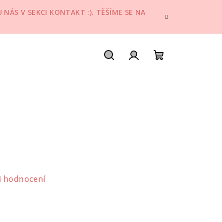
NÁS V SEKCI KONTAKT :). TĚŠÍME SE NA
Hledat
Přihlášení
Nákupní
košík
i hodnocení