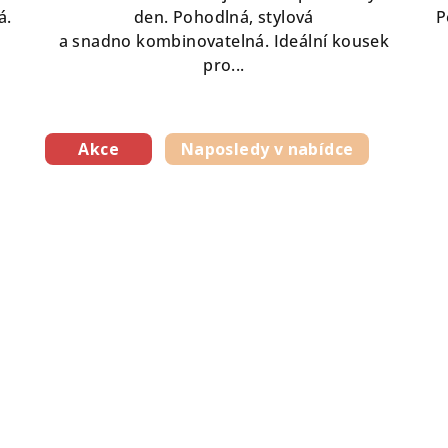
á.
den. Pohodlná, stylová
P
a snadno kombinovatelná. Ideální kousek
pro...
Akce
Naposledy v nabídce