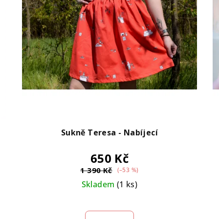
Sukně Teresa - Nabíjecí
650 Kč
1 390 Kč
(–53 %)
Skladem
(1 ks)
Průměrné
hodnocení