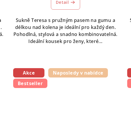
Detail
produktu
je
5,0
a
Sukně Teresa s pružným pasem na gumu a
z
.
délkou nad kolena je ideální pro každý den.
5
á.
Pohodlná, stylová a snadno kombinovatelná.
hvězdiček.
Ideální kousek pro ženy, které...
Akce
Naposledy v nabídce
Bestseller