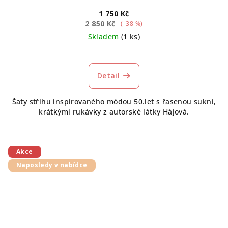
1 750 Kč
2 850 Kč
(–38 %)
Skladem
(1 ks)
Průměrné
hodnocení
produktu
Detail
je
5,0
Šaty střihu inspirovaného módou 50.let s řasenou sukní,
z
krátkými rukávky z autorské látky Hájová.
5
hvězdiček.
Akce
Naposledy v nabídce