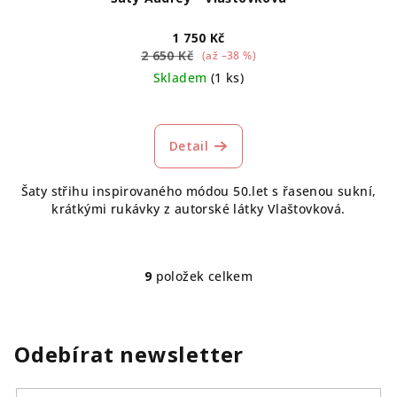
1 750 Kč
2 650 Kč
(až –38 %)
Skladem
(1 ks)
Detail
Šaty střihu inspirovaného módou 50.let s řasenou sukní,
krátkými rukávky z autorské látky Vlaštovková.
9
položek celkem
O
v
l
á
Odebírat newsletter
d
a