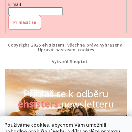
E-mail
Přihlásit se
Copyright 2026
eh sisters
. Všechna práva vyhrazena.
Upravit nastavení cookies
Vytvořil Shoptet
Přihlaš se k odběru
ehsisters
newsletteru
Chceš být první, kdo se dozví o našich novinkách a
Používáme cookies, abychom Vám umožnili
speciálních akcích? Máme radost :-)
pohodlné prohlížení webu a díky analýze provozu