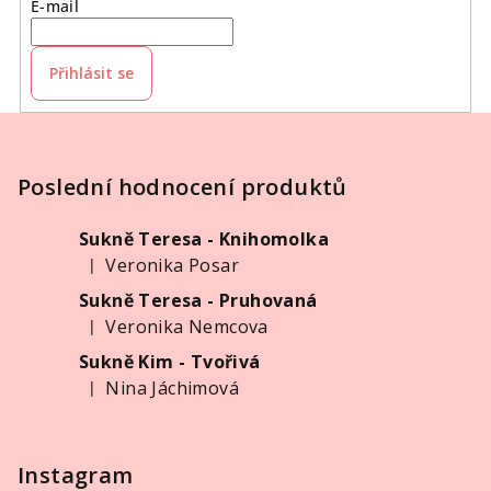
E-mail
c
í
p
Přihlásit se
r
v
Z
k
á
y
p
Poslední hodnocení produktů
v
ý
a
p
Sukně Teresa - Knihomolka
t
i
Veronika Posar
|
í
Hodnocení produktu je 5 z 5 hvězdiček.
s
Sukně Teresa - Pruhovaná
u
Veronika Nemcova
|
Hodnocení produktu je 5 z 5 hvězdiček.
Sukně Kim - Tvořivá
Nina Jáchimová
|
Hodnocení produktu je 5 z 5 hvězdiček.
Instagram