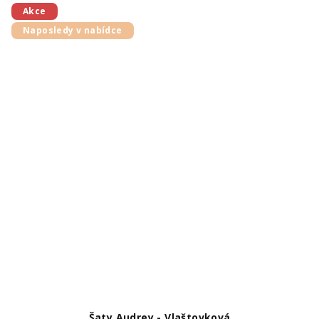
Akce
Naposledy v nabídce
Šaty Audrey - Vlaštovková