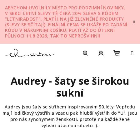
Přejít
ABYCHOM UVOLNILY MÍSTO PRO PODZIMNÍ NOVINKY,
na
V SEKCI LETNÍ SLEVY TĚ ČEKÁ 20% SLEVA S KÓDEM
obsah
"LETNIRADOST". PLATÍ I NA JIŽ ZLEVNĚNÉ PRODUKTY
(SLEVY SE SČÍTAJÍ). FINÁLNÍ CENA SE UKÁŽE PO ZADÁNÍ
KÓDU V NÁKUPNÍM KOŠÍKU. PLATÍ AŽ DO ÚTERNÍ
PŮLNOCI 11.8.2026, TAK TO NEPROŠVIHNI!
Nákupn
Hledat
Přihlášení
Audrey - šaty se širokou
košík
sukní
Audrey jsou šaty se střihem inspirovaným 50.léty. Vepředu
mají lodičkový výstřih a vzadu pak hlubší výstřih do "U". Jsou
pro nás synonymem ženskosti, protože na každé ženě
vytváří úžasnou siluetu :).