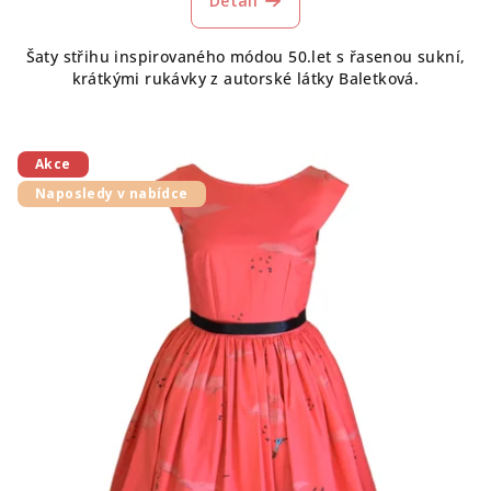
Detail
Šaty střihu inspirovaného módou 50.let s řasenou sukní,
krátkými rukávky z autorské látky Baletková.
Akce
Naposledy v nabídce