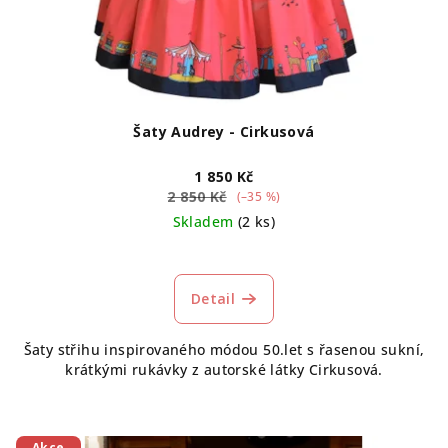
Šaty Audrey - Cirkusová
1 850 Kč
2 850 Kč
(–35 %)
Skladem
(2 ks)
Průměrné
hodnocení
produktu
Detail
je
5,0
Šaty střihu inspirovaného módou 50.let s řasenou sukní,
z
krátkými rukávky z autorské látky Cirkusová.
5
hvězdiček.
Akce