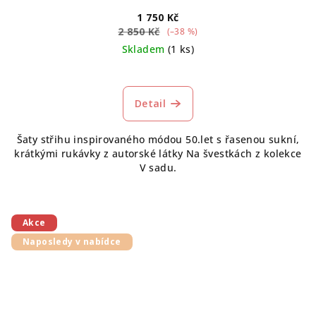
1 750 Kč
2 850 Kč
(–38 %)
Skladem
(1 ks)
Detail
Šaty střihu inspirovaného módou 50.let s řasenou sukní,
krátkými rukávky z autorské látky Na švestkách z kolekce
V sadu.
Akce
Naposledy v nabídce