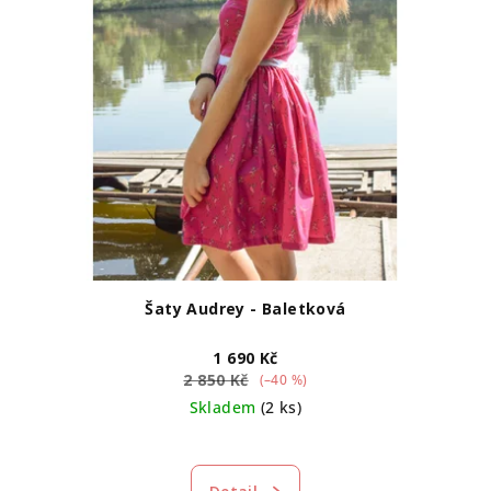
r
o
d
u
k
t
ů
Šaty Audrey - Baletková
1 690 Kč
2 850 Kč
(–40 %)
Skladem
(2 ks)