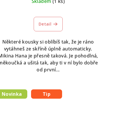
Skladem
(1 ks)
Detail
Některé kousky si oblíbíš tak, že je ráno
vytáhneš ze skříně úplně automaticky.
Mikina Hana je přesně taková. Je pohodlná,
měkoučká a ušitá tak, aby ti v ní bylo dobře
od první...
Novinka
Tip