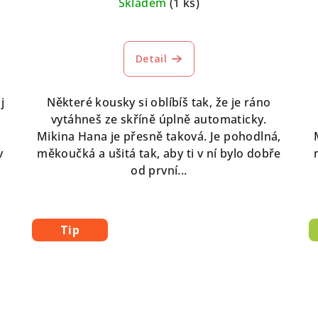
Skladem
(1 ks)
Detail
j
Některé kousky si oblíbíš tak, že je ráno
vytáhneš ze skříně úplně automaticky.
Mikina Hana je přesně taková. Je pohodlná,
v
měkoučká a ušitá tak, aby ti v ní bylo dobře
od první...
Tip