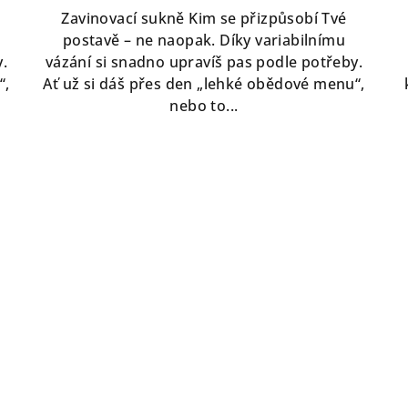
Zavinovací sukně Kim se přizpůsobí Tvé
postavě – ne naopak. Díky variabilnímu
.
vázání si snadno upravíš pas podle potřeby.
“,
Ať už si dáš přes den „lehké obědové menu“,
nebo to...