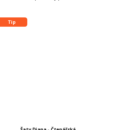
Tip
Šaty Diana - Čtenářská