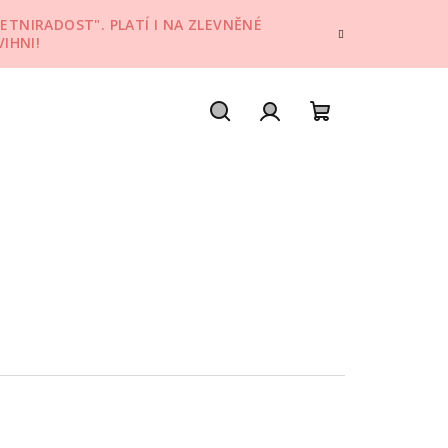
ETNIRADOST". PLATÍ I NA ZLEVNĚNÉ
IHNI!
Hledat
Přihlášení
Nákupní
košík
e