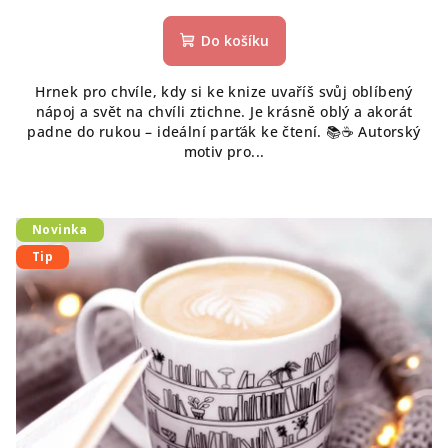
Do košíku
Hrnek pro chvíle, kdy si ke knize uvaříš svůj oblíbený
nápoj a svět na chvíli ztichne. Je krásně oblý a akorát
padne do rukou – ideální parťák ke čtení. 📚☕ Autorský
motiv pro...
Novinka
Tip