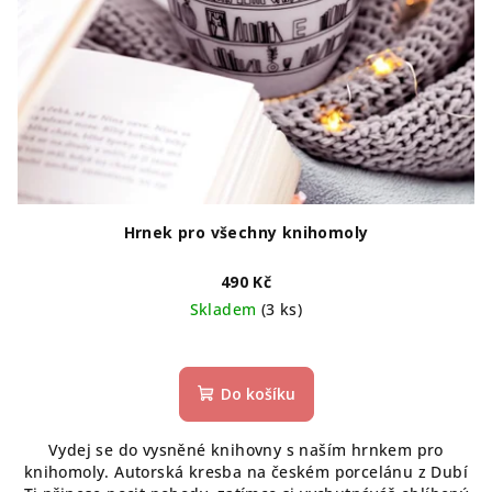
Hrnek pro všechny knihomoly
490 Kč
Skladem
(3 ks)
Průměrné
hodnocení
produktu
Do košíku
je
5,0
Vydej se do vysněné knihovny s naším hrnkem pro
z
knihomoly. Autorská kresba na českém porcelánu z Dubí
5