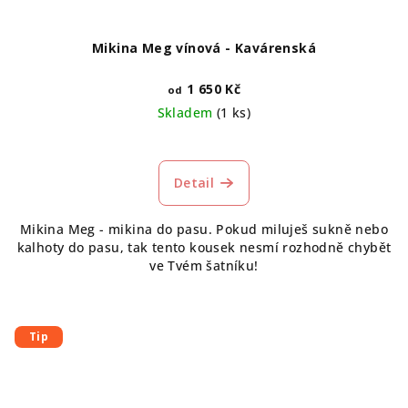
Mikina Meg vínová - Kavárenská
1 650 Kč
od
Skladem
(1 ks)
Průměrné
hodnocení
produktu
Detail
je
5,0
Mikina Meg - mikina do pasu. Pokud miluješ sukně nebo
z
kalhoty do pasu, tak tento kousek nesmí rozhodně chybět
5
ve Tvém šatníku!
hvězdiček.
Tip