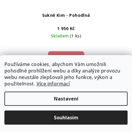
Sukně Kim - Pohodlná
1 950 Kč
Skladem
(1 ks)
Do košíku
Používáme cookies, abychom Vám umožnili
pohodlné prohlížení webu a díky analýze provozu
Z Zavinovací sukně Kim se přizpůsobí Tvé postavě – ne
webu neustále zlepšovali jeho funkce, výkon a
naopak. Díky variabilnímu vázání si snadno upravíš pas
použitelnost.
Více informací
podle potřeby. Ať už si dáš přes den „lehké obědové
menu“, nebo to...
Nastavení
Tip
Souhlasím