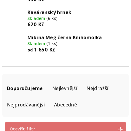
Kavárenský hrnek
Skladem
(6 ks)
620 Kč
Mikina Meg černá Knihomolka
Skladem
(1 ks)
1 650 Kč
od
Ř
a
Doporučujeme
Nejlevnější
Nejdražší
z
e
Nejprodávanější
Abecedně
n
í
p
Otevřít filtr