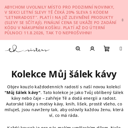
Přejít
ABYCHOM UVOLNILY MÍSTO PRO PODZIMNÍ NOVINKY,
na
V SEKCI LETNÍ SLEVY TĚ ČEKÁ 20% SLEVA S KÓDEM
obsah
"LETNIRADOST". PLATÍ I NA JIŽ ZLEVNĚNÉ PRODUKTY
(SLEVY SE SČÍTAJÍ). FINÁLNÍ CENA SE UKÁŽE PO ZADÁNÍ
KÓDU V NÁKUPNÍM KOŠÍKU. PLATÍ AŽ DO ÚTERNÍ
PŮLNOCI 11.8.2026, TAK TO NEPROŠVIHNI!
Nákupn
Hledat
Přihlášení
Kolekce Můj šálek kávy
košík
Objev kouzlo každodenních radostí s naší novou kolekcí
"Můj šálek kávy"
. Tato kolekce je jako Tvůj oblíbený šálek
kávy nebo čaje – zahřeje Tě a dodá energii a radost.
Autorské látky s motivy kávy, knih, lišek, prostě všeho, co
miluješ, jsou navrženy tak, aby oslovily každou ženu, která
ví, co má ráda.
Každý kousek je pro nás malým uměleckým dílem. Naše