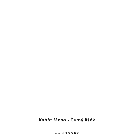
Kabát Mona - Černý lišák
4 350 Kč
od