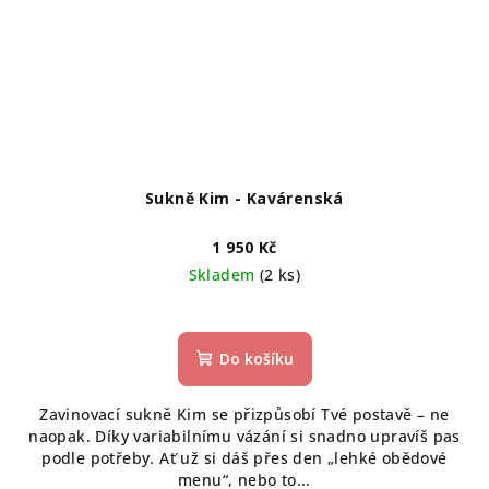
Sukně Kim - Kavárenská
1 950 Kč
Skladem
(2 ks)
Do košíku
Zavinovací sukně Kim se přizpůsobí Tvé postavě – ne
naopak. Díky variabilnímu vázání si snadno upravíš pas
podle potřeby. Ať už si dáš přes den „lehké obědové
menu“, nebo to...