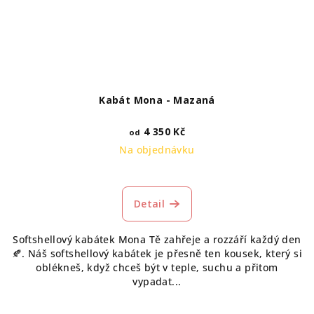
Kabát Mona - Mazaná
4 350 Kč
od
Na objednávku
Průměrné
hodnocení
produktu
Detail
je
5,0
Softshellový kabátek Mona Tě zahřeje a rozzáří každý den
z
🍂. Náš softshellový kabátek je přesně ten kousek, který si
5
oblékneš, když chceš být v teple, suchu a přitom
hvězdiček.
vypadat...