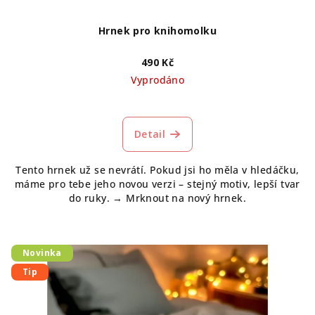
Hrnek pro knihomolku
490 Kč
Vyprodáno
Průměrné
hodnocení
produktu
Detail
je
5,0
Tento hrnek už se nevrátí. Pokud jsi ho měla v hledáčku,
z
máme pro tebe jeho novou verzi – stejný motiv, lepší tvar
5
do ruky. → Mrknout na nový hrnek.
hvězdiček.
Novinka
Tip