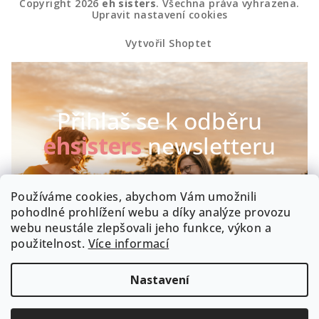
Copyright 2026
eh sisters
. Všechna práva vyhrazena.
Upravit nastavení cookies
Vytvořil Shoptet
Přihlaš se k odběru
ehsisters
newsletteru
Chceš být první, kdo se dozví o našich novinkách a
Používáme cookies, abychom Vám umožnili
speciálních akcích? Máme radost :-)
pohodlné prohlížení webu a díky analýze provozu
webu neustále zlepšovali jeho funkce, výkon a
Byla by škoda, kdyby zrovna Tobě něco uniklo!
použitelnost.
Více informací
Nastavení