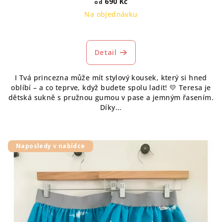
690 Kč
od
Na objednávku
Detail
I Tvá princezna může mít stylový kousek, který si hned
oblíbí – a co teprve, když budete spolu ladit! 💛 Teresa je
dětská sukně s pružnou gumou v pase a jemným řasením.
Díky...
Naposledy v nabídce