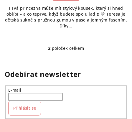
I Tvá princezna může mít stylový kousek, který si hned
oblíbí – a co teprve, když budete spolu ladit! 💛 Teresa je
dětská sukně s pružnou gumou v pase a jemným řasením.
Díky...
2
položek celkem
O
v
l
á
Odebírat newsletter
d
a
E-mail
c
í
p
Přihlásit se
r
v
Z
k
á