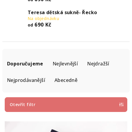
Teresa dětská sukně- Řecko
Na objednávku
690 Kč
od
Ř
a
Doporučujeme
Nejlevnější
Nejdražší
z
e
Nejprodávanější
Abecedně
n
í
p
Otevřít filtr
r
V
o
ý
d