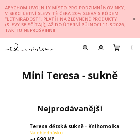
Přejít
ABYCHOM UVOLNILY MÍSTO PRO PODZIMNÍ NOVINKY,
na
V SEKCI LETNÍ SLEVY TĚ ČEKÁ 20% SLEVA S KÓDEM
obsah
"LETNIRADOST". PLATÍ I NA ZLEVNĚNÉ PRODUKTY
(SLEVY SE SČÍTAJÍ), AŽ DO ÚTERNÍ PŮLNOCI 11.8.2026,
TAK TO NEPROŠVIHNI!
Nákupn
Hledat
Přihlášení
Mini Teresa - sukně
košík
Nejprodávanější
Teresa dětská sukně - Knihomolka
Na objednávku
690 Kč
od