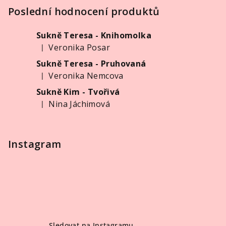
y
p
Poslední hodnocení produktů
v
ý
a
p
Sukně Teresa - Knihomolka
t
i
Veronika Posar
|
í
Hodnocení produktu je 5 z 5 hvězdiček.
s
Sukně Teresa - Pruhovaná
u
Veronika Nemcova
|
Hodnocení produktu je 5 z 5 hvězdiček.
Sukně Kim - Tvořivá
Nina Jáchimová
|
Hodnocení produktu je 5 z 5 hvězdiček.
Instagram
Sledovat na Instagramu