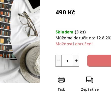
0,0
z
490 Kč
5
hvězdiček.
Měrná
cena:
Skladem
(3 ks)
Můžeme doručit do:
12.8.20
Možnosti doručení
−
+
Tisk
Zeptat se