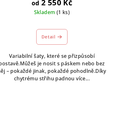
2 550 Kč
od
Skladem
(1 ks)
Průměrné
hodnocení
Detail
produktu
je
5,0
Variabilní šaty, které se přizpůsobí
z
postavě.Můžeš je nosit s páskem nebo bez
5
něj – pokaždé jinak, pokaždé pohodlně.Díky
hvězdiček.
chytrému střihu padnou více...