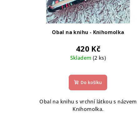
Obal na knihu - Knihomolka
420 Kč
Skladem
(2 ks)
Do košíku
Obal na knihu s vrchní látkou s názvem
Knihomolka.