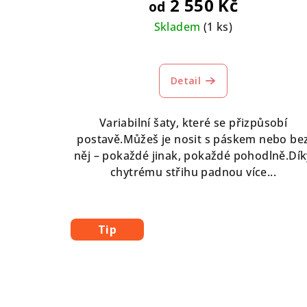
2 550 Kč
od
Skladem
(1 ks)
Průměrné
hodnocení
Detail
produktu
je
5,0
Variabilní šaty, které se přizpůsobí
z
postavě.Můžeš je nosit s páskem nebo be
5
něj – pokaždé jinak, pokaždé pohodlně.Dík
hvězdiček.
chytrému střihu padnou více...
Tip