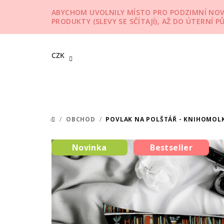
Přejít
ABYCHOM UVOLNILY MÍSTO PRO PODZIMNÍ NOVIN
na
PRODUKTY (SLEVY SE SČÍTAJÍ), AŽ DO ÚTERNÍ P
obsah
CZK
/
OBCHOD
/
POVLAK NA POLŠTÁŘ - KNIHOMOL
DOMŮ
Novinka
Bestseller