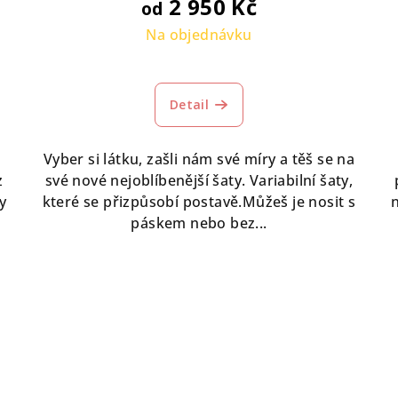
2 950 Kč
od
Na objednávku
Detail
Vyber si látku, zašli nám své míry a těš se na
z
své nové nejoblíbenější šaty. Variabilní šaty,
y
které se přizpůsobí postavě.Můžeš je nosit s
páskem nebo bez...