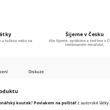
átky
Šijeme v Česku
em a tužkou nebo na
Vše šijeme, vyrábíme a tvoříme v Č
limitovaném množství.
cení
Diskuze
roduktu
enářský koutek
?
Povlakem na polštář
z autorské látky