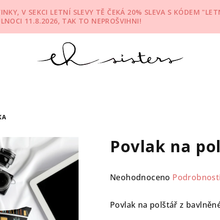
KY, V SEKCI LETNÍ SLEVY TĚ ČEKÁ 20% SLEVA S KÓDEM "LETN
ŮLNOCI 11.8.2026, TAK TO NEPROŠVIHNI!
KA
Povlak na po
Průměrné
Neohodnoceno
Podrobnost
hodnocení
produktu
Povlak na polštář z bavlněn
je