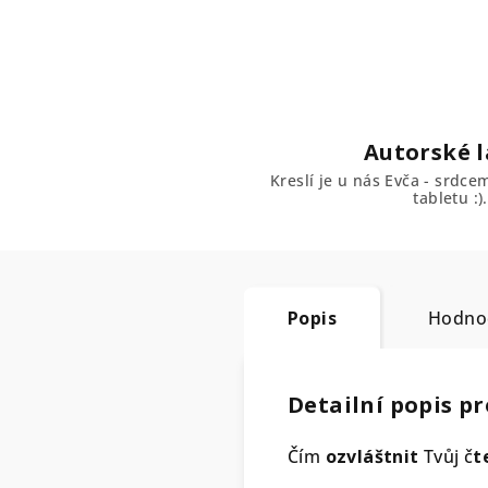
Autorské l
Kreslí je u nás Evča - srdc
tabletu :).
Popis
Hodno
Detailní popis p
Čím
ozvláštnit
Tvůj č
t