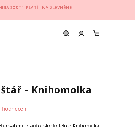
IRADOST". PLATÍ I NA ZLEVNĚNÉ
Hledat
Přihlášení
Nákupní
košík
lštář - Knihomolka
i hodnocení
ého saténu z autorské kolekce Knihomilka.