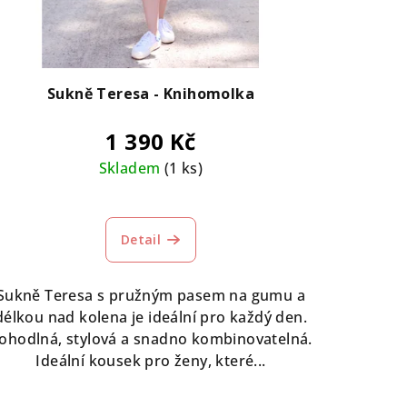
Sukně Teresa - Knihomolka
1 390 Kč
Skladem
(1 ks)
Průměrné
hodnocení
Detail
produktu
je
5,0
Sukně Teresa s pružným pasem na gumu a
z
délkou nad kolena je ideální pro každý den.
5
ohodlná, stylová a snadno kombinovatelná.
hvězdiček.
Ideální kousek pro ženy, které...