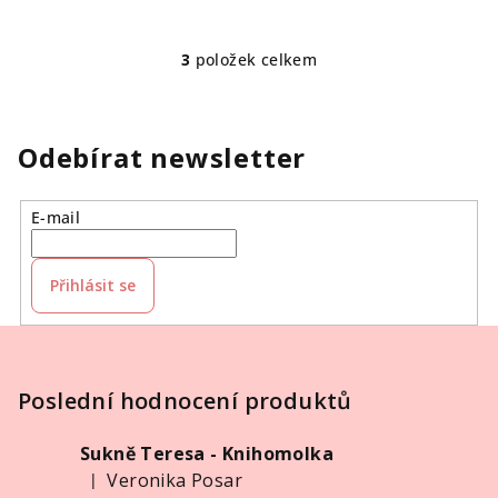
3
položek celkem
O
v
l
á
Odebírat newsletter
d
a
E-mail
c
í
p
Přihlásit se
r
v
Z
k
á
y
p
Poslední hodnocení produktů
v
ý
a
p
Sukně Teresa - Knihomolka
t
i
Veronika Posar
|
í
Hodnocení produktu je 5 z 5 hvězdiček.