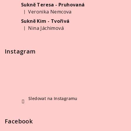
s
Sukně Teresa - Pruhovaná
u
Veronika Nemcova
|
Hodnocení produktu je 5 z 5 hvězdiček.
Sukně Kim - Tvořivá
Nina Jáchimová
|
Hodnocení produktu je 5 z 5 hvězdiček.
Instagram
Sledovat na Instagramu
Facebook