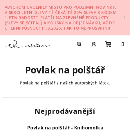
Přejít
ABYCHOM UVOLNILY MÍSTO PRO PODZIMNÍ NOVINKY,
na
V SEKCI LETNÍ SLEVY TĚ ČEKÁ TĚ 20% SLEVA S KÓDEM
obsah
"LETNIRADOST". PLATÍ I NA ZLEVNĚNÉ PRODUKTY
(SLEVY SE SČÍTAJÍ) A KOUSKY NA OBJEDNÁVKU, AŽ DO
ÚTERNÍ PŮLNOCI 11.8.2026, TAK TO NEPROŠVIHNI!
Nákupn
Hledat
Přihlášení
Povlak na polštář
košík
Povlak na polštář z našich autorských látek.
Nejprodávanější
Povlak na polštář - Knihomolka