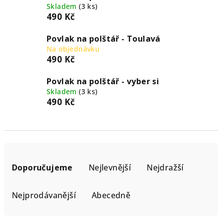
Skladem
(3 ks)
490 Kč
Povlak na polštář - Toulavá
Na objednávku
490 Kč
Povlak na polštář - vyber si
Skladem
(3 ks)
490 Kč
Ř
a
Doporučujeme
Nejlevnější
Nejdražší
z
e
Nejprodávanější
Abecedně
n