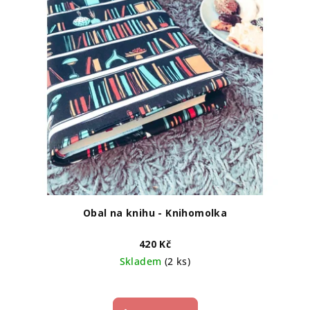
p
ů
r
o
d
u
k
t
ů
Obal na knihu - Knihomolka
420 Kč
Skladem
(2 ks)