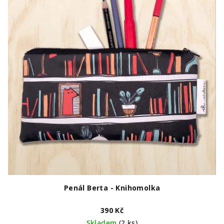
Penál Berta - Knihomolka
390 Kč
Skladem
(2 ks)