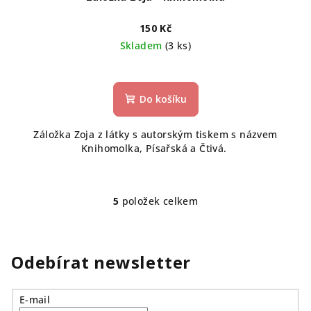
150 Kč
Skladem
(3 ks)
Do košíku
Záložka Zoja z látky s autorským tiskem s názvem
Knihomolka, Písařská a Čtivá.
5
položek celkem
O
v
l
á
Odebírat newsletter
d
a
E-mail
c