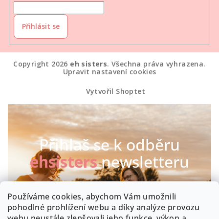
Přihlásit se
Copyright 2026
eh sisters
. Všechna práva vyhrazena.
Upravit nastavení cookies
Vytvořil Shoptet
Přihlaš se k odběru
ehsisters
newsletteru
Chceš být první, kdo se dozví o našich novinkách a
Používáme cookies, abychom Vám umožnili
speciálních akcích? Máme radost :-)
pohodlné prohlížení webu a díky analýze provozu
webu neustále zlepšovali jeho funkce, výkon a