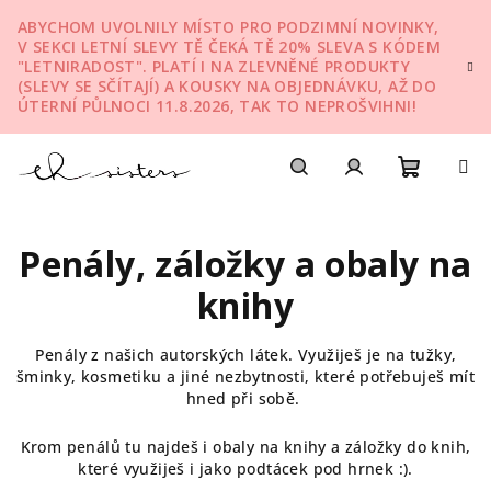
Přejít
ABYCHOM UVOLNILY MÍSTO PRO PODZIMNÍ NOVINKY,
na
V SEKCI LETNÍ SLEVY TĚ ČEKÁ TĚ 20% SLEVA S KÓDEM
obsah
"LETNIRADOST". PLATÍ I NA ZLEVNĚNÉ PRODUKTY
(SLEVY SE SČÍTAJÍ) A KOUSKY NA OBJEDNÁVKU, AŽ DO
ÚTERNÍ PŮLNOCI 11.8.2026, TAK TO NEPROŠVIHNI!
Nákupn
Hledat
Přihlášení
Penály, záložky a obaly na
košík
knihy
Penály z našich autorských látek. Využiješ je na tužky,
šminky, kosmetiku a jiné nezbytnosti, které potřebuješ mít
hned při sobě.
Krom penálů tu najdeš i obaly na knihy a záložky do knih,
které využiješ i jako podtácek pod hrnek :).