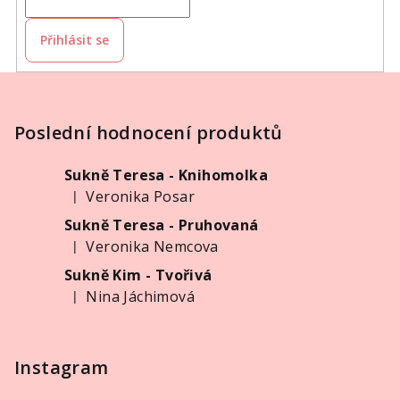
í
p
Přihlásit se
r
v
Z
k
á
y
p
Poslední hodnocení produktů
v
ý
a
p
Sukně Teresa - Knihomolka
t
i
Veronika Posar
|
í
Hodnocení produktu je 5 z 5 hvězdiček.
s
Sukně Teresa - Pruhovaná
u
Veronika Nemcova
|
Hodnocení produktu je 5 z 5 hvězdiček.
Sukně Kim - Tvořivá
Nina Jáchimová
|
Hodnocení produktu je 5 z 5 hvězdiček.
Instagram