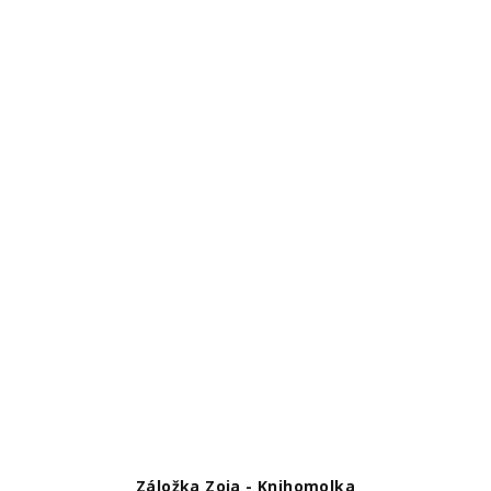
Záložka Zoja - Knihomolka