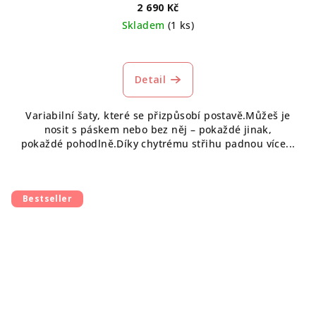
2 690 Kč
Skladem
(1 ks)
Průměrné
hodnocení
produktu
Detail
je
5,0
Variabilní šaty, které se přizpůsobí postavě.Můžeš je
z
nosit s páskem nebo bez něj – pokaždé jinak,
5
pokaždé pohodlně.Díky chytrému střihu padnou více...
hvězdiček.
Bestseller