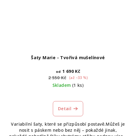
Šaty Marie - Tvořivá mušelínové
1 690 Kč
od
2 550 Kč
(až –33 %)
Skladem
(1 ks)
Detail
Variabilní šaty, které se přizpůsobí postavě.Můžeš je
nosit s páskem nebo bez něj – pokaždé jinak,