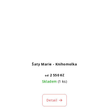
Šaty Marie - Knihomolka
2 550 Kč
od
Skladem
(1 ks)
Průměrné
hodnocení
produktu
Detail
je
5,0