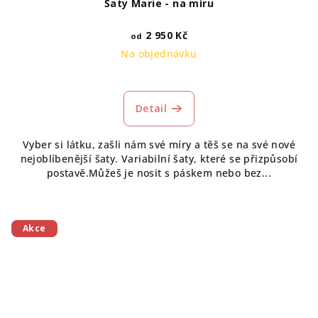
Šaty Marie - na míru
2 950 Kč
od
Na objednávku
Detail
Vyber si látku, zašli nám své míry a těš se na své nové
nejoblíbenější šaty. Variabilní šaty, které se přizpůsobí
postavě.Můžeš je nosit s páskem nebo bez...
Akce