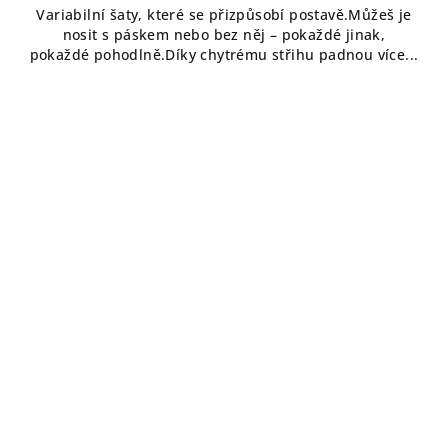
Variabilní šaty, které se přizpůsobí postavě.Můžeš je
z
nosit s páskem nebo bez něj – pokaždé jinak,
5
pokaždé pohodlně.Díky chytrému střihu padnou více...
hvězdiček.