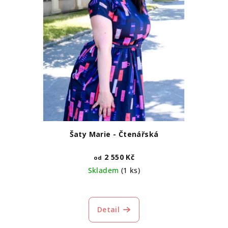
o
d
u
k
t
ů
Šaty Marie - Čtenářská
2 550 Kč
od
Skladem
(1 ks)
Detail