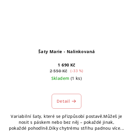
Šaty Marie - Nalinkovaná
1 690 Kč
2 550 Kč
(–33 %)
Skladem
(1 ks)
Detail
Variabilní šaty, které se přizpůsobí postavě.Můžeš je
nosit s páskem nebo bez něj – pokaždé jinak,
pokaždé pohodlně.Díky chytrému střihu padnou více...