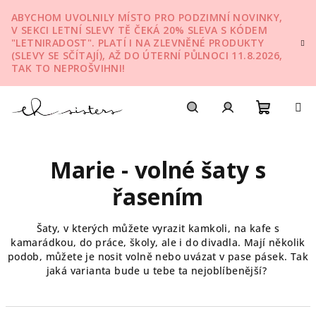
Přejít
ABYCHOM UVOLNILY MÍSTO PRO PODZIMNÍ NOVINKY,
na
V SEKCI LETNÍ SLEVY TĚ ČEKÁ 20% SLEVA S KÓDEM
obsah
"LETNIRADOST". PLATÍ I NA ZLEVNĚNÉ PRODUKTY
(SLEVY SE SČÍTAJÍ), AŽ DO ÚTERNÍ PŮLNOCI 11.8.2026,
TAK TO NEPROŠVIHNI!
Nákupn
Hledat
Přihlášení
Marie - volné šaty s
košík
řasením
Šaty, v kterých můžete vyrazit kamkoli, na kafe s
kamarádkou, do práce, školy, ale i do divadla. Mají několik
podob, můžete je nosit volně nebo uvázat v pase pásek. Tak
jaká varianta bude u tebe ta nejoblíbenější?