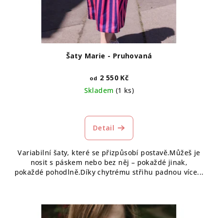
Šaty Marie - Pruhovaná
2 550 Kč
od
Skladem
(1 ks)
Průměrné
hodnocení
produktu
Detail
je
5,0
Variabilní šaty, které se přizpůsobí postavě.Můžeš je
z
nosit s páskem nebo bez něj – pokaždé jinak,
5
pokaždé pohodlně.Díky chytrému střihu padnou více...
hvězdiček.