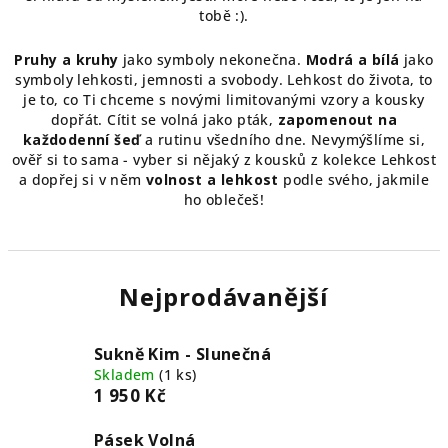
tobě :).
Pruhy a kruhy
jako symboly nekonečna.
Modrá a bílá
jako
symboly lehkosti, jemnosti a svobody. Lehkost do života, to
je to, co Ti chceme s novými limitovanými vzory a kousky
dopřát. Cítit se volná jako pták,
zapomenout na
každodenní šeď
a rutinu všedního dne. Nevymýšlíme si,
ověř si to sama - vyber si nějaký z kousků z kolekce Lehkost
a dopřej si v něm
volnost
a lehkost
podle svého, jakmile
ho oblečeš!
Nejprodávanější
Sukně Kim - Slunečná
Skladem
(1 ks)
1 950 Kč
Pásek Volná