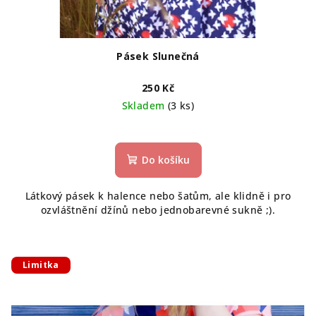
Pásek Slunečná
250 Kč
Skladem
(3 ks)
Do košíku
Látkový pásek k halence nebo šatům, ale klidně i pro
ozvláštnění džínů nebo jednobarevné sukně ;).
Limitka