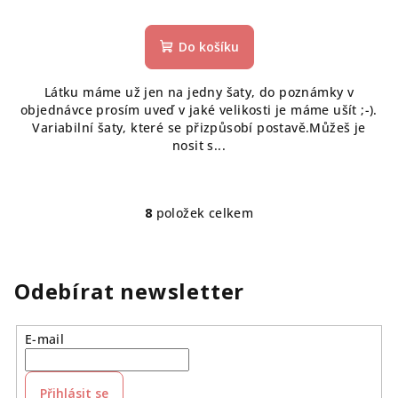
Do košíku
Látku máme už jen na jedny šaty, do poznámky v
objednávce prosím uveď v jaké velikosti je máme ušít ;-).
Variabilní šaty, které se přizpůsobí postavě.Můžeš je
nosit s...
8
položek celkem
O
v
l
á
Odebírat newsletter
d
a
E-mail
c
í
p
Přihlásit se