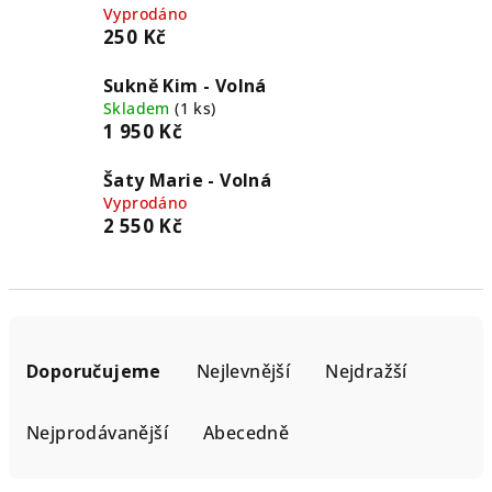
Vyprodáno
250 Kč
Sukně Kim - Volná
Skladem
(1 ks)
1 950 Kč
Šaty Marie - Volná
Vyprodáno
2 550 Kč
Ř
a
Doporučujeme
Nejlevnější
Nejdražší
z
e
Nejprodávanější
Abecedně
n