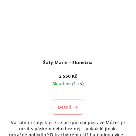
Šaty Marie - Slunečná
2 550 Kč
Skladem
(1 ks)
Detail
Variabilní šaty, které se přizpůsobí postavě.Můžeš je
nosit s páskem nebo bez něj – pokaždé jinak,
pokaždé pohodlně.Díky chytrému střihu padnou více...