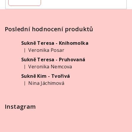
r
v
Z
k
á
y
p
Poslední hodnocení produktů
v
ý
a
p
Sukně Teresa - Knihomolka
t
i
Veronika Posar
|
í
Hodnocení produktu je 5 z 5 hvězdiček.
s
Sukně Teresa - Pruhovaná
u
Veronika Nemcova
|
Hodnocení produktu je 5 z 5 hvězdiček.
Sukně Kim - Tvořivá
Nina Jáchimová
|
Hodnocení produktu je 5 z 5 hvězdiček.
Instagram