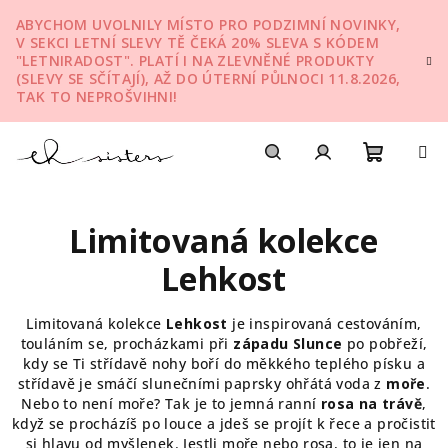
Přejít
ABYCHOM UVOLNILY MÍSTO PRO PODZIMNÍ NOVINKY,
na
V SEKCI LETNÍ SLEVY TĚ ČEKÁ 20% SLEVA S KÓDEM
obsah
"LETNIRADOST". PLATÍ I NA ZLEVNĚNÉ PRODUKTY
(SLEVY SE SČÍTAJÍ), AŽ DO ÚTERNÍ PŮLNOCI 11.8.2026,
TAK TO NEPROŠVIHNI!
Nákupn
Hledat
Přihlášení
Limitovaná kolekce
košík
Lehkost
Limitovaná kolekce
Lehkost
je inspirovaná cestováním,
touláním se, procházkami při
západu Slunce
po pobřeží,
kdy se Ti střídavě nohy boří do měkkého teplého písku a
střídavě je smáčí slunečními paprsky ohřátá voda z
moře
.
Nebo to není moře? Tak je to jemná ranní
rosa na trávě
,
když se procházíš po louce a jdeš se projít k řece a pročistit
si hlavu od myšlenek. Jestli moře nebo rosa, to je jen na