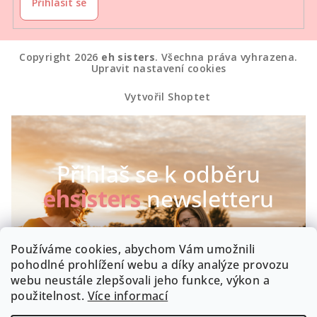
Přihlásit se
Copyright 2026
eh sisters
. Všechna práva vyhrazena.
Upravit nastavení cookies
Vytvořil Shoptet
Přihlaš se k odběru
ehsisters
newsletteru
Chceš být první, kdo se dozví o našich novinkách a
Používáme cookies, abychom Vám umožnili
speciálních akcích? Máme radost :-)
pohodlné prohlížení webu a díky analýze provozu
webu neustále zlepšovali jeho funkce, výkon a
Byla by škoda, kdyby zrovna Tobě něco uniklo!
použitelnost.
Více informací