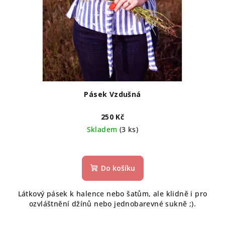
Pásek Vzdušná
250 Kč
Skladem
(3 ks)
Do košíku
Látkový pásek k halence nebo šatům, ale klidně i pro
ozvláštnění džínů nebo jednobarevné sukně ;).