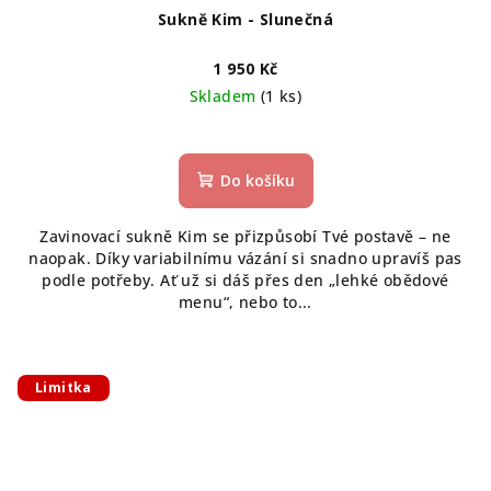
Sukně Kim - Slunečná
1 950 Kč
Skladem
(1 ks)
Do košíku
Zavinovací sukně Kim se přizpůsobí Tvé postavě – ne
naopak. Díky variabilnímu vázání si snadno upravíš pas
podle potřeby. Ať už si dáš přes den „lehké obědové
menu“, nebo to...
Limitka