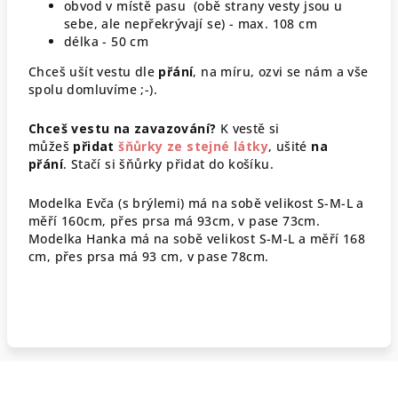
obvod v místě pasu (obě strany vesty jsou u
sebe, ale nepřekrývají se) - max. 108 cm
délka - 50 cm
Chceš ušít vestu dle
přání
, na míru, ozvi se nám a vše
spolu domluvíme ;-).
Chceš vestu na zavazování?
K vestě si
můžeš
přidat
šňůrky ze stejné látky
, ušité
na
přání
. Stačí si šňůrky přidat do košíku.
Modelka Evča (s brýlemi) má na sobě velikost S-M-L a
měří 160cm, přes prsa má 93cm, v pase 73cm.
Modelka Hanka má na sobě velikost S-M-L a měří 168
cm, přes prsa má 93 cm, v pase 78cm.