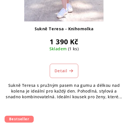
Sukně Teresa - Knihomolka
1 390 Kč
Skladem
(1 ks)
Průměrné
hodnocení
produktu
Detail
je
5,0
Sukně Teresa s pružným pasem na gumu a délkou nad
z
kolena je ideální pro každý den. Pohodlná, stylová a
5
snadno kombinovatelná. Ideální kousek pro ženy, které...
hvězdiček.
Bestseller