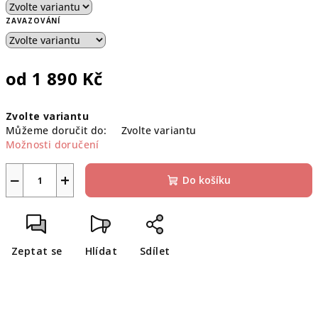
ZAVAZOVÁNÍ
od
1 890 Kč
Měrná
Zvolte variantu
cena:
Můžeme doručit do:
Zvolte variantu
Možnosti doručení
−
+
Do košíku
Zeptat se
Hlídat
Sdílet