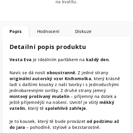
na kvalitu.
Popis
Hodnocení
Diskuze
Detailní popis produktu
Vesta Eva
je ideálním parťákem na
každý den
.
Navíc se dá nosit
oboustranně
. Z jedné strany
originální autorský vzor Knihomolka
, který krásně
ladí s dalšími kousky z naší tvorby i s jednoduchými
jednobarevnými svršky. Z druhé strany jemný
mintový prošívaný mušelín
– příjemný na dotek a
ještě příjemnější na nošení. Uvnitř je všitý
měkký
vatelín
, který tě
spolehlivě zahřeje
.
Je to kousek, který tě bude provázet
od podzimu až
do jara
– pohodlně, stylově a bezstarostně.