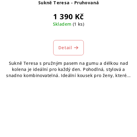
Sukně Teresa - Pruhovaná
1 390 Kč
Skladem
(1 ks)
Průměrné
hodnocení
produktu
Detail
je
5,0
Sukně Teresa s pružným pasem na gumu a délkou nad
z
kolena je ideální pro každý den. Pohodlná, stylová a
5
snadno kombinovatelná. Ideální kousek pro ženy, které...
hvězdiček.