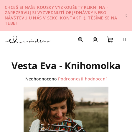
Přejít
CHCEŠ SI NAŠE KOUSKY VYZKOUŠET? KLIKNI NA -
na
ZAREZERVUJ SI VYZVEDNUTÍ OBJEDNÁVKY NEBO
obsah
NÁVŠTĚVU U NÁS V SEKCI KONTAKT :). TĚŠÍME SE NA
TEBE!
Nákupn
Hledat
Přihlášení
Vesta Eva - Knihomolka
košík
Průměrné
Neohodnoceno
Podrobnosti hodnocení
hodnocení
produktu
je
0,0
z
5
hvězdiček.