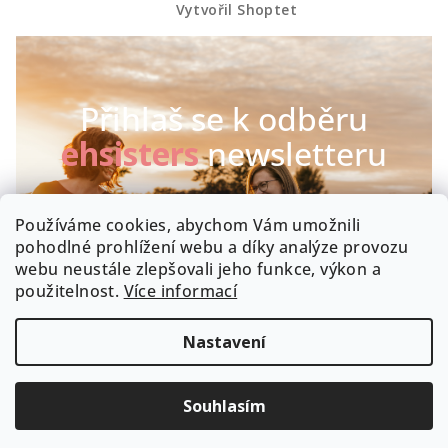
Vytvořil Shoptet
Přihlaš se k odběru
ehsisters
newsletteru
Chceš být první, kdo se dozví o našich novinkách a
Používáme cookies, abychom Vám umožnili
speciálních akcích? Máme radost :-)
pohodlné prohlížení webu a díky analýze provozu
webu neustále zlepšovali jeho funkce, výkon a
Byla by škoda, kdyby zrovna Tobě něco uniklo!
použitelnost.
Více informací
Nastavení
Souhlasím
PŘIHLÁSIT K ODBĚRU