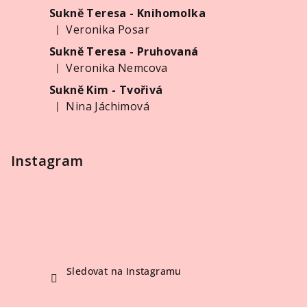
a
Sukně Teresa - Knihomolka
t
Veronika Posar
|
í
Hodnocení produktu je 5 z 5 hvězdiček.
Sukně Teresa - Pruhovaná
Veronika Nemcova
|
Hodnocení produktu je 5 z 5 hvězdiček.
Sukně Kim - Tvořivá
Nina Jáchimová
|
Hodnocení produktu je 5 z 5 hvězdiček.
Instagram
Sledovat na Instagramu