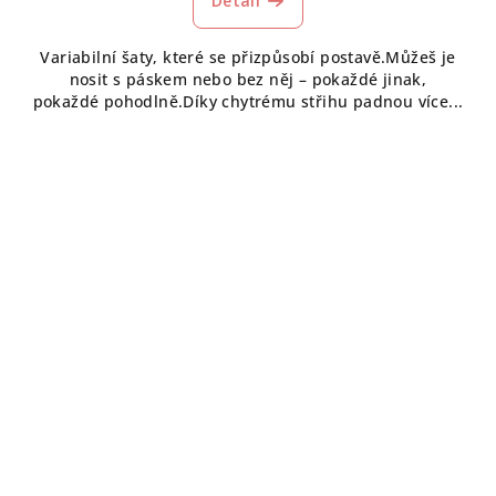
Detail
Variabilní šaty, které se přizpůsobí postavě.Můžeš je
nosit s páskem nebo bez něj – pokaždé jinak,
pokaždé pohodlně.Díky chytrému střihu padnou více...