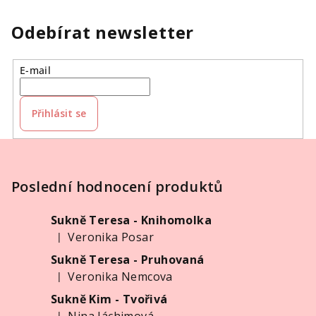
Odebírat newsletter
E-mail
Přihlásit se
Z
á
p
Poslední hodnocení produktů
a
Sukně Teresa - Knihomolka
t
Veronika Posar
|
í
Hodnocení produktu je 5 z 5 hvězdiček.
Sukně Teresa - Pruhovaná
Veronika Nemcova
|
Hodnocení produktu je 5 z 5 hvězdiček.
Sukně Kim - Tvořivá
|