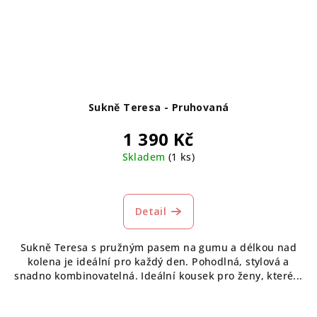
Sukně Teresa - Pruhovaná
1 390 Kč
Skladem
(1 ks)
Průměrné
hodnocení
produktu
Detail
je
5,0
Sukně Teresa s pružným pasem na gumu a délkou nad
z
kolena je ideální pro každý den. Pohodlná, stylová a
5
snadno kombinovatelná. Ideální kousek pro ženy, které...
hvězdiček.