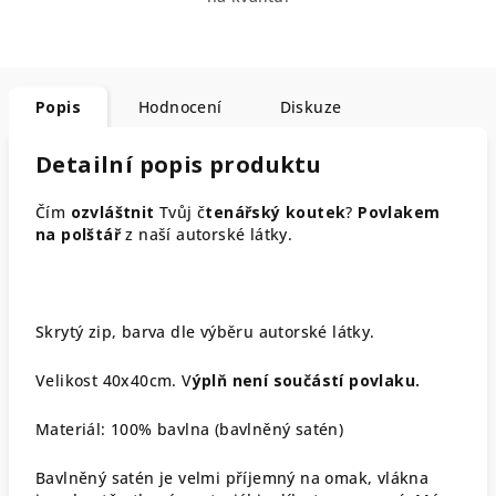
Popis
Hodnocení
Diskuze
Detailní popis produktu
Čím
ozvláštnit
Tvůj č
tenářský koutek
?
Povlakem
na polštář
z naší autorské látky.
Skrytý zip, barva dle výběru autorské látky.
Velikost 40x40cm. V
ýplň není součástí povlaku.
Materiál: 100% bavlna (bavlněný satén)
Bavlněný satén je velmi příjemný na omak, vlákna