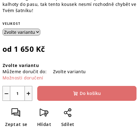
kalhoty do pasu, tak tento kousek nesmí rozhodně chybět ve
Tvém šatníku!
VELIKOST
od
1 650 Kč
Měrná
Zvolte variantu
cena:
Můžeme doručit do:
Zvolte variantu
Možnosti doručení
−
+
Do košíku
Zeptat se
Hlídat
Sdílet