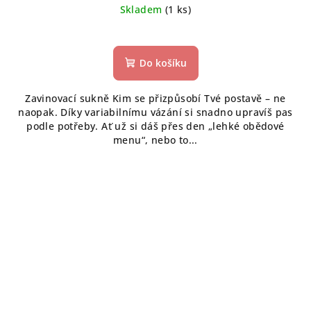
Skladem
(1 ks)
Průměrné
hodnocení
produktu
Do košíku
je
5,0
Zavinovací sukně Kim se přizpůsobí Tvé postavě – ne
z
naopak. Díky variabilnímu vázání si snadno upravíš pas
5
podle potřeby. Ať už si dáš přes den „lehké obědové
hvězdiček.
menu“, nebo to...