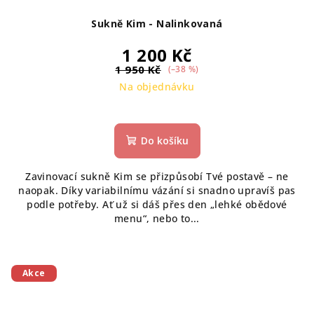
Sukně Kim - Nalinkovaná
1 200 Kč
1 950 Kč
(–38 %)
Na objednávku
Do košíku
Zavinovací sukně Kim se přizpůsobí Tvé postavě – ne
naopak. Díky variabilnímu vázání si snadno upravíš pas
podle potřeby. Ať už si dáš přes den „lehké obědové
menu“, nebo to...
Akce