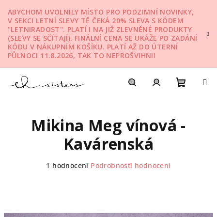
Přejít
ABYCHOM UVOLNILY MÍSTO PRO PODZIMNÍ NOVINKY,
na
V SEKCI LETNÍ SLEVY TĚ ČEKÁ 20% SLEVA S KÓDEM
obsah
"LETNIRADOST". PLATÍ I NA JIŽ ZLEVNĚNÉ PRODUKTY
(SLEVY SE SČÍTAJÍ). FINÁLNÍ CENA SE UKÁŽE PO ZADÁNÍ
KÓDU V NÁKUPNÍM KOŠÍKU. PLATÍ AŽ DO ÚTERNÍ
PŮLNOCI 11.8.2026, TAK TO NEPROŠVIHNI!
Nákupn
Hledat
Přihlášení
Mikina Meg vínová -
košík
Kavárenská
Průměrné
1 hodnocení
Podrobnosti hodnocení
hodnocení
produktu
je
5,0
z