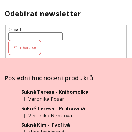
Odebírat newsletter
E-mail
Přihlásit se
Z
á
p
Poslední hodnocení produktů
a
Sukně Teresa - Knihomolka
t
Veronika Posar
|
í
Hodnocení produktu je 5 z 5 hvězdiček.
Sukně Teresa - Pruhovaná
Veronika Nemcova
|
Hodnocení produktu je 5 z 5 hvězdiček.
Sukně Kim - Tvořivá
|