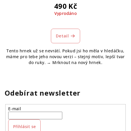
490 Kč
Vyprodáno
Průměrné
hodnocení
produktu
Detail
je
5,0
Tento hrnek už se nevrátí. Pokud jsi ho měla v hledáčku,
z
máme pro tebe jeho novou verzi – stejný motiv, lepší tvar
5
do ruky. → Mrknout na nový hrnek.
hvězdiček.
Odebírat newsletter
E-mail
Přihlásit se