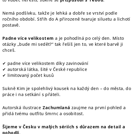
Nemá podšívku, takže je lehká a dobře se vrství podle
ročního období. Střih do A přirozeně tvaruje siluetu a lichotí
postavě.
Padne více velikostem
a je pohodlná po celý den. Místo
otázky „bude mi sedět?“ tak řešíš jen to, ve které barvě ji
chceš.
✔ padne více velikostem díky zavinování
✔ autorská látka, šité v České republice
✔ limitovaný počet kusů
Sukně Kim je spolehlivý kousek na každý den – do města, do
práce i na setkání s přáteli.
Autorská ilustrace
Zachumlaná
zaujme na první pohled a
přidá tvému outfitu šmrnc a osobitost.
Šijeme v Česku v malých sériích s důrazem na detail a
pohodlí.