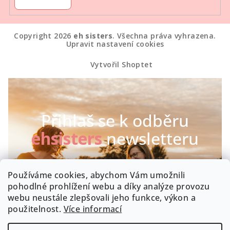
Copyright 2026
eh sisters
. Všechna práva vyhrazena.
Upravit nastavení cookies
Vytvořil Shoptet
Přihlaš se k odběru
ehsisters
newsletteru
Chceš být první, kdo se dozví o našich novinkách a
Používáme cookies, abychom Vám umožnili
speciálních akcích? Máme radost :-)
pohodlné prohlížení webu a díky analýze provozu
webu neustále zlepšovali jeho funkce, výkon a
Byla by škoda, kdyby zrovna Tobě něco uniklo!
použitelnost.
Více informací