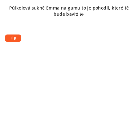
Půlkolová sukně Emma na gumu to je pohodlí, které tě
bude bavit! 💫
Tip