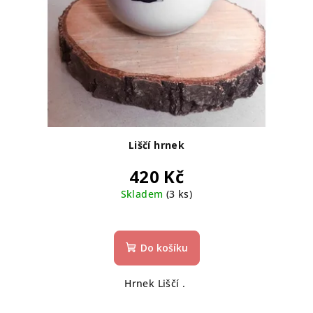
Liščí hrnek
420 Kč
Skladem
(3 ks)
Do košíku
Hrnek Liščí .