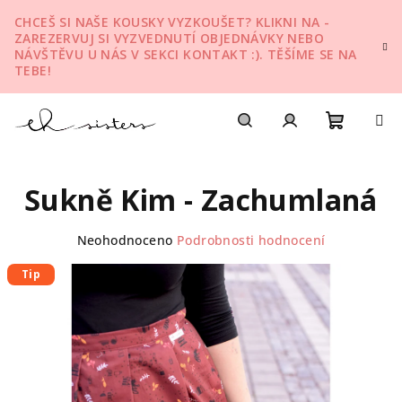
Přejít
CHCEŠ SI NAŠE KOUSKY VYZKOUŠET? KLIKNI NA -
na
ZAREZERVUJ SI VYZVEDNUTÍ OBJEDNÁVKY NEBO
obsah
NÁVŠTĚVU U NÁS V SEKCI KONTAKT :). TĚŠÍME SE NA
TEBE!
Nákupn
Hledat
Přihlášení
Sukně Kim - Zachumlaná
košík
Průměrné
Neohodnoceno
Podrobnosti hodnocení
hodnocení
produktu
Tip
je
0,0
z
5
hvězdiček.