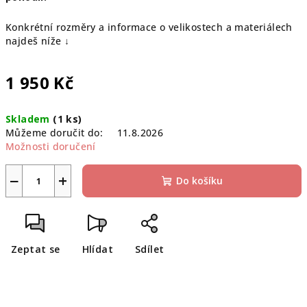
Konkrétní rozměry a informace o velikostech a materiálech
najdeš níže ↓
1 950 Kč
Měrná
Skladem
(1 ks)
cena:
Můžeme doručit do:
11.8.2026
Možnosti doručení
−
+
Do košíku
Zeptat se
Hlídat
Sdílet