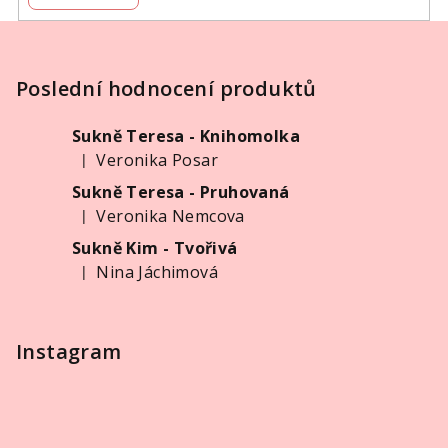
Z
á
p
Poslední hodnocení produktů
a
Sukně Teresa - Knihomolka
t
Veronika Posar
|
í
Hodnocení produktu je 5 z 5 hvězdiček.
Sukně Teresa - Pruhovaná
Veronika Nemcova
|
Hodnocení produktu je 5 z 5 hvězdiček.
Sukně Kim - Tvořivá
Nina Jáchimová
|
Hodnocení produktu je 5 z 5 hvězdiček.
Instagram