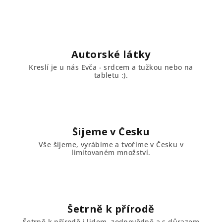
Autorské látky
Kreslí je u nás Evča - srdcem a tužkou nebo na
tabletu :).
Šijeme v Česku
Vše šijeme, vyrábíme a tvoříme v Česku v
limitovaném množství.
Šetrně k přírodě
Šetrně k přírodě i lidem, zodpovědně a s důrazem