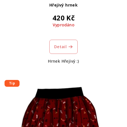
Hřejivý hrnek
420 Kč
Vyprodáno
Průměrné
hodnocení
produktu
Detail
je
5,0
Hrnek Hřejivý :)
z
5
hvězdiček.
Tip