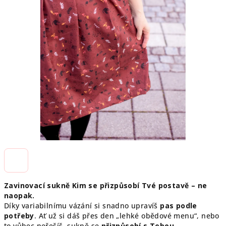
Zavinovací sukně Kim se přizpůsobí Tvé postavě – ne
naopak.
Díky variabilnímu vázání si snadno upravíš
pas podle
potřeby
. Ať už si dáš přes den „lehké obědové menu“, nebo
to vůbec neřešíš, sukně se
přizpůsobí s Tebou
.