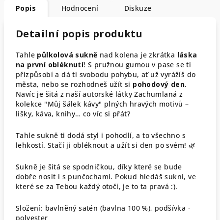
Popis
Hodnocení
Diskuze
Detailní popis produktu
Tahle
půlkolová sukně
nad kolena je zkrátka
láska
na první obléknutí
! S pružnou gumou v pase se ti
přizpůsobí a dá ti svobodu pohybu, ať už vyrážíš do
města, nebo se rozhodneš užít si
pohodový den
.
Navíc je šitá z naší autorské látky Zachumlaná z
kolekce "Můj šálek kávy" plných hravých motivů –
lišky, káva, knihy… co víc si přát?
Tahle sukně ti dodá styl i pohodlí, a to všechno s
lehkostí. Stačí ji obléknout a užít si den po svém! 🌿
Sukně je šitá se spodničkou, díky které se bude
dobře nosit i s punčochami. Pokud hledáš sukni, ve
které se za Tebou každý otočí, je to ta pravá :).
Složení: bavlněný satén (bavlna 100 %), podšívka -
polyester