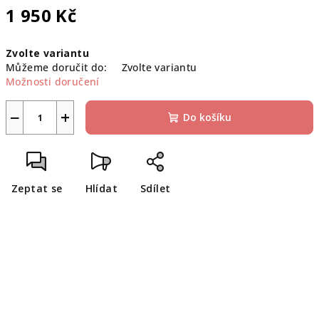
1 950 Kč
Měrná
Zvolte variantu
cena:
Můžeme doručit do:
Zvolte variantu
Možnosti doručení
−
+
Do košíku
Zeptat se
Hlídat
Sdílet