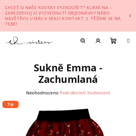
Přejít
CHCEŠ SI NAŠE KOUSKY VYZKOUŠET? KLIKNI NA -
na
ZAREZERVUJ SI VYZVEDNUTÍ OBJEDNÁVKY NEBO
obsah
NÁVŠTĚVU U NÁS V SEKCI KONTAKT :). TĚŠÍME SE NA
TEBE!
Nákupn
Hledat
Přihlášení
Sukně Emma -
košík
Zachumlaná
Průměrné
Neohodnoceno
Podrobnosti hodnocení
hodnocení
produktu
Tip
je
0,0
z
5
hvězdiček.