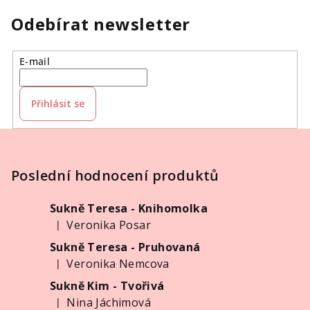
Odebírat newsletter
E-mail
Přihlásit se
Z
á
p
Poslední hodnocení produktů
a
Sukně Teresa - Knihomolka
t
Veronika Posar
|
í
Hodnocení produktu je 5 z 5 hvězdiček.
Sukně Teresa - Pruhovaná
Veronika Nemcova
|
Hodnocení produktu je 5 z 5 hvězdiček.
Sukně Kim - Tvořivá
Nina Jáchimová
|
Hodnocení produktu je 5 z 5 hvězdiček.