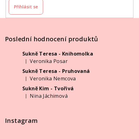
Přihlásit se
Z
á
p
Poslední hodnocení produktů
a
Sukně Teresa - Knihomolka
t
Veronika Posar
|
í
Hodnocení produktu je 5 z 5 hvězdiček.
Sukně Teresa - Pruhovaná
Veronika Nemcova
|
Hodnocení produktu je 5 z 5 hvězdiček.
Sukně Kim - Tvořivá
Nina Jáchimová
|
Hodnocení produktu je 5 z 5 hvězdiček.
Instagram