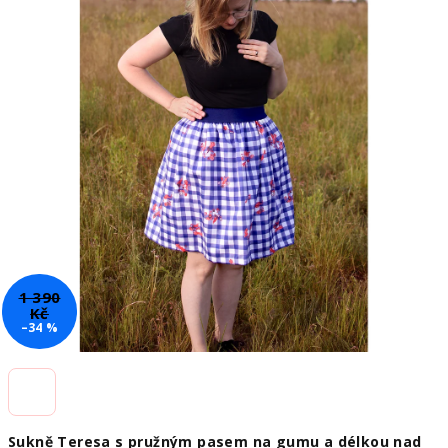
5
hvězdiček.
1 390
Kč
–34 %
Sukně Teresa s pružným pasem na gumu a délkou nad