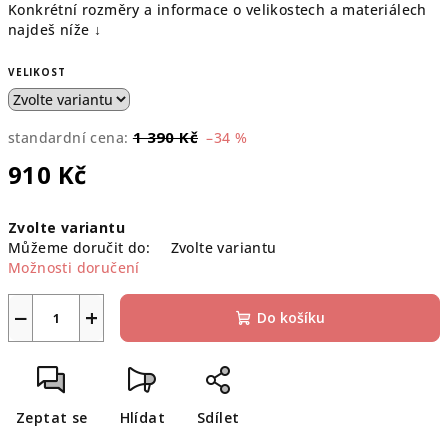
Konkrétní rozměry a informace o velikostech a materiálech
najdeš níže ↓
VELIKOST
1 390 Kč
standardní cena:
–34 %
910 Kč
Měrná
Zvolte variantu
cena:
Můžeme doručit do:
Zvolte variantu
Možnosti doručení
−
+
Do košíku
Zeptat se
Hlídat
Sdílet