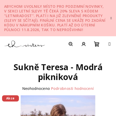
Přejít
ABYCHOM UVOLNILY MÍSTO PRO PODZIMNÍ NOVINKY,
na
V SEKCI LETNÍ SLEVY TĚ ČEKÁ 20% SLEVA S KÓDEM
obsah
"LETNIRADOST". PLATÍ I NA JIŽ ZLEVNĚNÉ PRODUKTY
(SLEVY SE SČÍTAJÍ). FINÁLNÍ CENA SE UKÁŽE PO ZADÁNÍ
KÓDU V NÁKUPNÍM KOŠÍKU. PLATÍ AŽ DO ÚTERNÍ
PŮLNOCI 11.8.2026, TAK TO NEPROŠVIHNI!
Nákupn
Hledat
Přihlášení
Sukně Teresa - Modrá
košík
pikniková
Průměrné
Neohodnoceno
Podrobnosti hodnocení
hodnocení
produktu
Akce
je
0,0
z