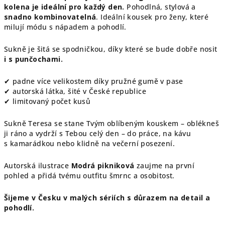
kolena je ideální pro každý den.
Pohodlná, stylová a
snadno kombinovatelná
. Ideální kousek pro ženy, které
milují módu s nápadem a pohodlí.
Sukně je šitá se spodničkou, díky které se bude dobře nosit
i s punčochami.
✔ padne více velikostem díky pružné gumě v pase
✔ autorská látka, šité v České republice
✔ limitovaný počet kusů
Sukně Teresa se stane Tvým oblíbeným kouskem – oblékneš
ji ráno a vydrží s Tebou celý den – do práce, na kávu
s kamarádkou nebo klidně na večerní posezení.
Autorská ilustrace
Modrá pikniková
zaujme na první
pohled a přidá tvému outfitu šmrnc a osobitost.
Šijeme v Česku v malých sériích s důrazem na detail a
pohodlí.