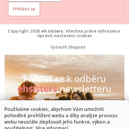
Přihlásit se
Copyright 2026
eh sisters
. Všechna práva vyhrazena.
Upravit nastavení cookies
Vytvořil Shoptet
Přihlaš se k odběru
ehsisters
newsletteru
Chceš být první, kdo se dozví o našich novinkách a
Používáme cookies, abychom Vám umožnili
speciálních akcích? Máme radost :-)
pohodlné prohlížení webu a díky analýze provozu
webu neustále zlepšovali jeho funkce, výkon a
Byla by škoda, kdyby zrovna Tobě něco uniklo!
použitelnost.
Více informací