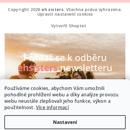
Copyright 2026
eh sisters
. Všechna práva vyhrazena.
Upravit nastavení cookies
Vytvořil Shoptet
Přihlaš se k odběru
ehsisters
newsletteru
Chceš být první, kdo se dozví o našich novinkách a
Používáme cookies, abychom Vám umožnili
speciálních akcích? Máme radost :-)
pohodlné prohlížení webu a díky analýze provozu
webu neustále zlepšovali jeho funkce, výkon a
Byla by škoda, kdyby zrovna Tobě něco uniklo!
použitelnost.
Více informací
Nastavení