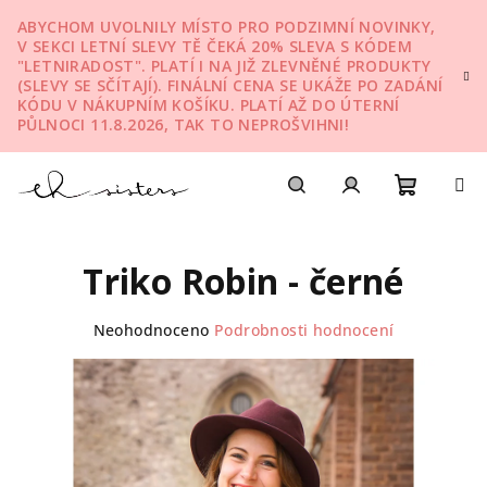
Přejít
ABYCHOM UVOLNILY MÍSTO PRO PODZIMNÍ NOVINKY,
na
V SEKCI LETNÍ SLEVY TĚ ČEKÁ 20% SLEVA S KÓDEM
obsah
"LETNIRADOST". PLATÍ I NA JIŽ ZLEVNĚNÉ PRODUKTY
(SLEVY SE SČÍTAJÍ). FINÁLNÍ CENA SE UKÁŽE PO ZADÁNÍ
KÓDU V NÁKUPNÍM KOŠÍKU. PLATÍ AŽ DO ÚTERNÍ
PŮLNOCI 11.8.2026, TAK TO NEPROŠVIHNI!
Nákupn
Hledat
Přihlášení
Triko Robin - černé
košík
Průměrné
Neohodnoceno
Podrobnosti hodnocení
hodnocení
produktu
je
0,0
z
5
hvězdiček.