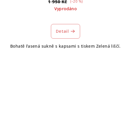
1 950 Kč
(–20 %)
Vyprodáno
Průměrné
hodnocení
produktu
Detail
je
5,0
Bohatě řasená sukně s kapsami s tiskem Zelená liščí.
z
5
hvězdiček.