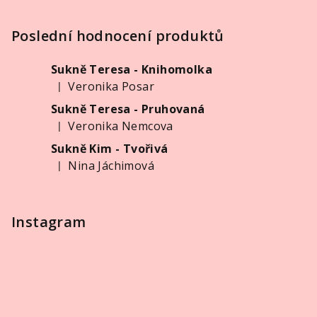
á
p
Poslední hodnocení produktů
a
Sukně Teresa - Knihomolka
t
Veronika Posar
|
í
Hodnocení produktu je 5 z 5 hvězdiček.
Sukně Teresa - Pruhovaná
Veronika Nemcova
|
Hodnocení produktu je 5 z 5 hvězdiček.
Sukně Kim - Tvořivá
Nina Jáchimová
|
Hodnocení produktu je 5 z 5 hvězdiček.
Instagram