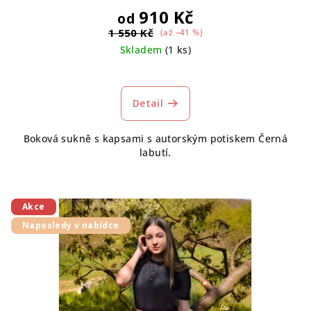
910 Kč
od
1 550 Kč
(až –41 %)
Skladem
(1 ks)
Detail
Boková sukně s kapsami s autorským potiskem Černá
labutí.
Akce
Naposledy v nabídce