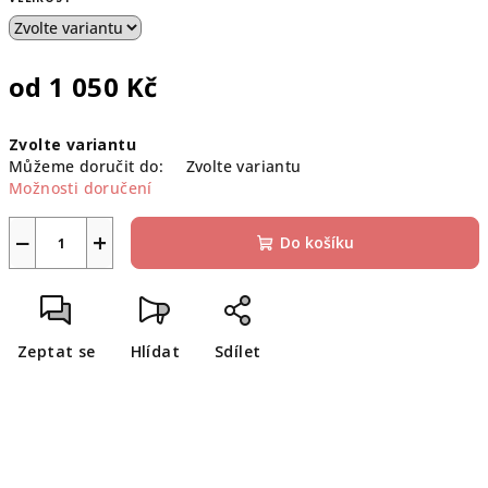
od
1 050 Kč
Měrná
Zvolte variantu
cena:
Můžeme doručit do:
Zvolte variantu
Možnosti doručení
−
+
Do košíku
Zeptat se
Hlídat
Sdílet