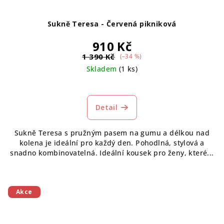
Sukně Teresa - Červená pikniková
910 Kč
1 390 Kč
(–34 %)
Skladem
(1 ks)
Průměrné
hodnocení
produktu
Detail
je
5,0
Sukně Teresa s pružným pasem na gumu a délkou nad
z
kolena je ideální pro každý den. Pohodlná, stylová a
5
snadno kombinovatelná. Ideální kousek pro ženy, které...
hvězdiček.
Akce