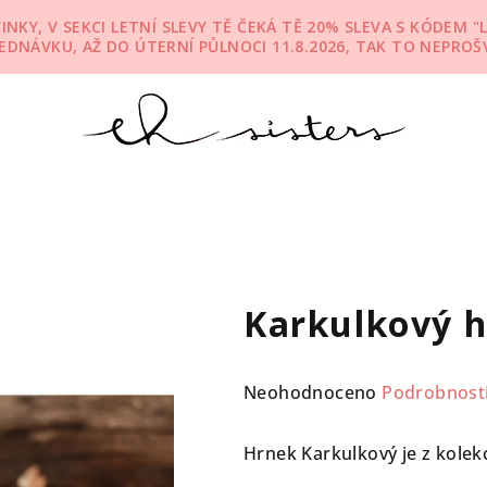
KY, V SEKCI LETNÍ SLEVY TĚ ČEKÁ TĚ 20% SLEVA S KÓDEM "L
JEDNÁVKU, AŽ DO ÚTERNÍ PŮLNOCI 11.8.2026, TAK TO NEPROŠV
Karkulkový 
Průměrné
Neohodnoceno
Podrobnost
hodnocení
produktu
Hrnek Karkulkový je z kole
je