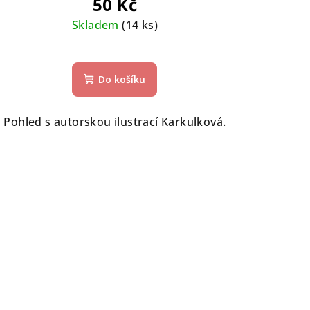
50 Kč
Skladem
(14 ks)
Průměrné
hodnocení
Do košíku
produktu
je
5,0
Pohled s autorskou ilustrací Karkulková.
z
5
hvězdiček.