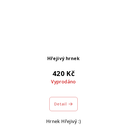
Hřejivý hrnek
420 Kč
Vyprodáno
Průměrné
hodnocení
Detail
produktu
je
5,0
Hrnek Hřejivý :)
z