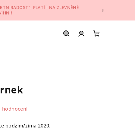
ETNIRADOST". PLATÍ I NA ZLEVNĚNÉ
IHNI!
Hledat
Přihlášení
Nákupní
košík
hrnek
i hodnocení
kce podzim/zima 2020.