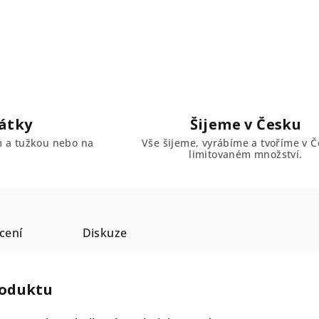
átky
Šijeme v Česku
em a tužkou nebo na
Vše šijeme, vyrábíme a tvoříme v Č
limitovaném množství.
cení
Diskuze
roduktu