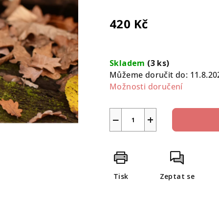
0,0
z
420 Kč
5
hvězdiček.
Měrná
cena:
Skladem
(3 ks)
Můžeme doručit do:
11.8.20
Možnosti doručení
−
+
Tisk
Zeptat se