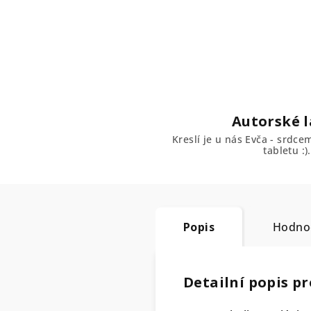
Autorské l
Kreslí je u nás Evča - srdc
tabletu :).
Popis
Hodno
Detailní popis p