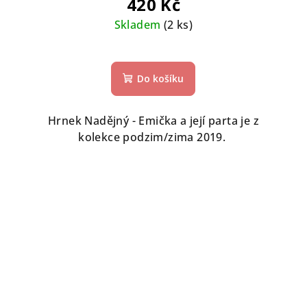
420 Kč
Skladem
(2 ks)
Do košíku
Hrnek Nadějný - Emička a její parta je z
kolekce podzim/zima 2019.