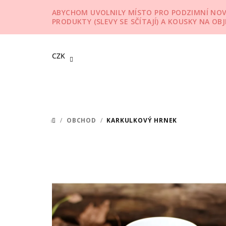
Přejít
ABYCHOM UVOLNILY MÍSTO PRO PODZIMNÍ NOVIN
na
PRODUKTY (SLEVY SE SČÍTAJÍ) A KOUSKY NA OB
obsah
CZK
/
OBCHOD
/
KARKULKOVÝ HRNEK
DOMŮ