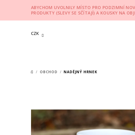
Přejít
ABYCHOM UVOLNILY MÍSTO PRO PODZIMNÍ NOVIN
na
PRODUKTY (SLEVY SE SČÍTAJÍ) A KOUSKY NA OB
obsah
CZK
/
OBCHOD
/
NADĚJNÝ HRNEK
DOMŮ