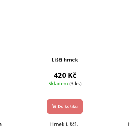
Liščí hrnek
420 Kč
Skladem
(3 ks)
Do košíku
a
Hrnek Liščí .