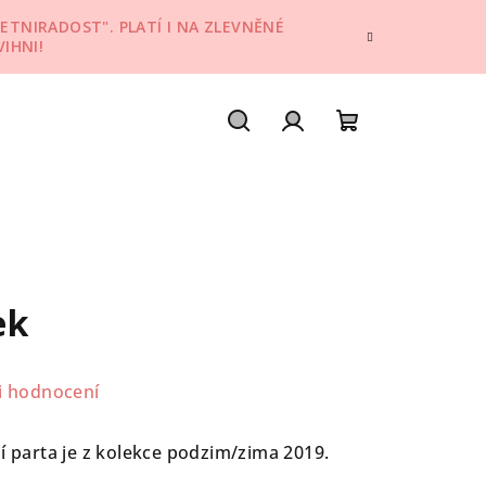
ETNIRADOST". PLATÍ I NA ZLEVNĚNÉ
IHNI!
Hledat
Přihlášení
Nákupní
košík
ek
i hodnocení
jí parta je z kolekce podzim/zima 2019.