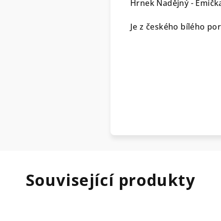
Hrnek Nadějný - Emička
Je z českého bílého po
Související produkty