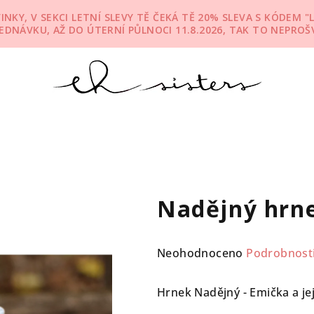
KY, V SEKCI LETNÍ SLEVY TĚ ČEKÁ TĚ 20% SLEVA S KÓDEM "L
JEDNÁVKU, AŽ DO ÚTERNÍ PŮLNOCI 11.8.2026, TAK TO NEPROŠV
Nadějný hrn
Průměrné
Neohodnoceno
Podrobnost
hodnocení
produktu
Hrnek Nadějný - Emička a je
je