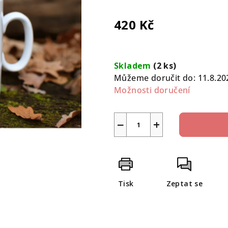
0,0
z
420 Kč
5
hvězdiček.
Měrná
cena:
Skladem
(2 ks)
Můžeme doručit do:
11.8.20
Možnosti doručení
−
+
Tisk
Zeptat se