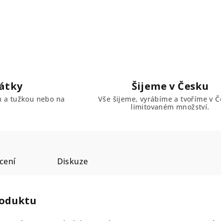
átky
Šijeme v Česku
em a tužkou nebo na
Vše šijeme, vyrábíme a tvoříme v Č
limitovaném množství.
cení
Diskuze
roduktu