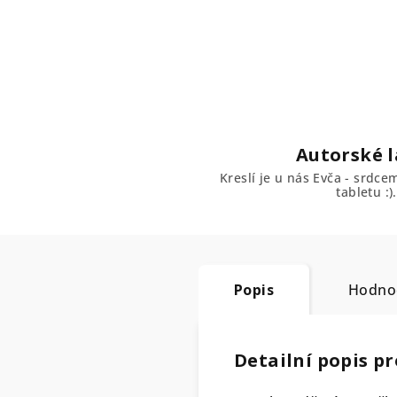
Autorské l
Kreslí je u nás Evča - srdc
tabletu :).
Popis
Hodno
Detailní popis p