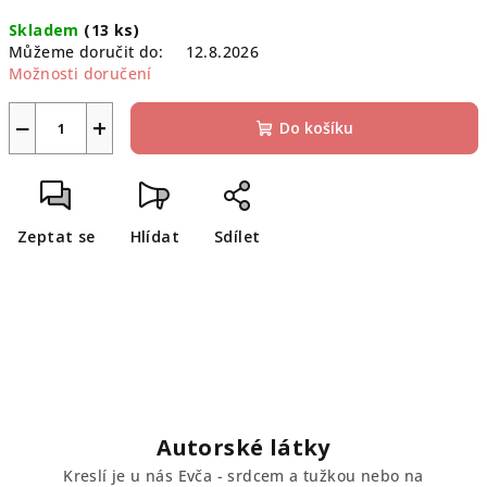
Měrná
Skladem
(13 ks)
cena:
Můžeme doručit do:
12.8.2026
Možnosti doručení
−
+
Do košíku
Zeptat se
Hlídat
Sdílet
Autorské látky
Kreslí je u nás Evča - srdcem a tužkou nebo na