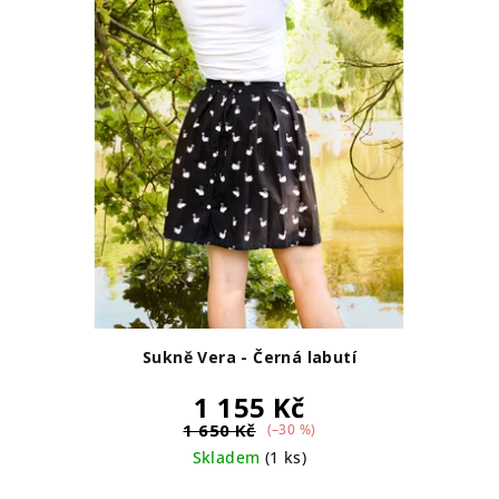
Sukně Vera - Černá labutí
1 155 Kč
1 650 Kč
(–30 %)
Skladem
(1 ks)
Průměrné