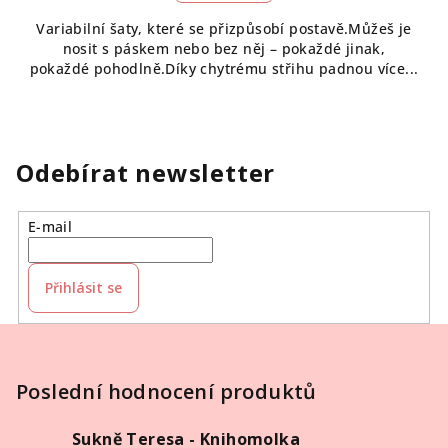
Variabilní šaty, které se přizpůsobí postavě.Můžeš je
nosit s páskem nebo bez něj – pokaždé jinak,
pokaždé pohodlně.Díky chytrému střihu padnou více...
Odebírat newsletter
E-mail
Přihlásit se
Z
á
p
Poslední hodnocení produktů
a
Sukně Teresa - Knihomolka