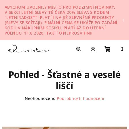
Přejít
ABYCHOM UVOLNILY MÍSTO PRO PODZIMNÍ NOVINKY,
na
V SEKCI LETNÍ SLEVY TĚ ČEKÁ 20% SLEVA S KÓDEM
obsah
"LETNIRADOST". PLATÍ I NA JIŽ ZLEVNĚNÉ PRODUKTY
(SLEVY SE SČÍTAJÍ). FINÁLNÍ CENA SE UKÁŽE PO ZADÁNÍ
KÓDU V NÁKUPNÍM KOŠÍKU. PLATÍ AŽ DO ÚTERNÍ
PŮLNOCI 11.8.2026, TAK TO NEPROŠVIHNI!
Nákupn
Hledat
Přihlášení
Pohled - Šťastné a veselé
košík
liščí
Průměrné
Neohodnoceno
Podrobnosti hodnocení
hodnocení
produktu
je
0,0
z