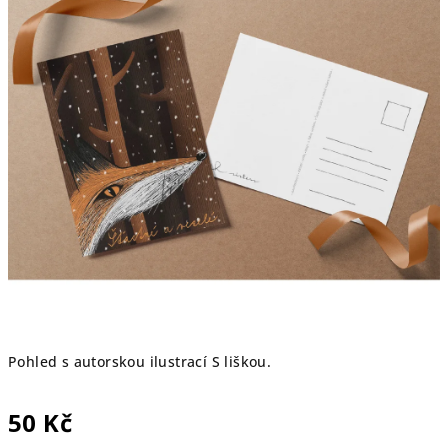
5
hvězdiček.
Pohled s autorskou ilustrací S liškou.
50 Kč