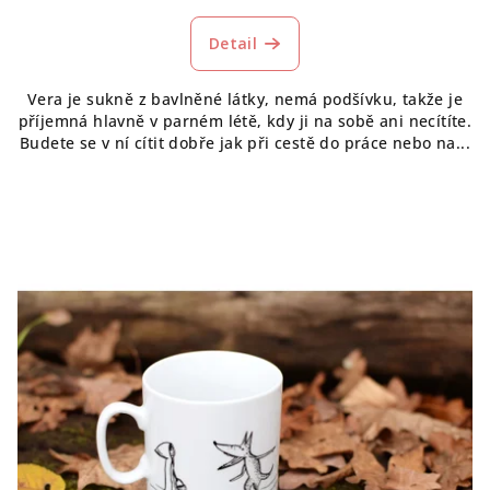
hodnocení
produktu
Detail
je
5,0
Vera je sukně z bavlněné látky, nemá podšívku, takže je
z
příjemná hlavně v parném létě, kdy ji na sobě ani necítíte.
5
Budete se v ní cítit dobře jak při cestě do práce nebo na...
hvězdiček.