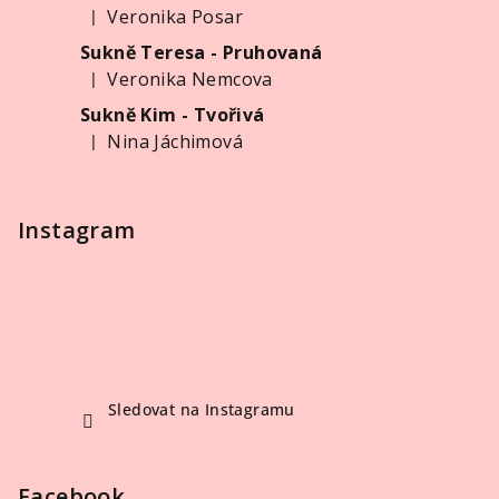
t
Veronika Posar
|
í
Hodnocení produktu je 5 z 5 hvězdiček.
Sukně Teresa - Pruhovaná
Veronika Nemcova
|
Hodnocení produktu je 5 z 5 hvězdiček.
Sukně Kim - Tvořivá
Nina Jáchimová
|
Hodnocení produktu je 5 z 5 hvězdiček.
Instagram
Sledovat na Instagramu
Facebook