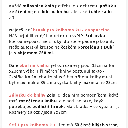
Každá
milovnice knih
potřebuje k dobrému
požitku
ze čtení
nejen
dobrou knihu
, ale také
tuhle sadu
:-)!
Najdeš v ní
hrnek pro knihomolku - cappuccino
.
Náš nejoblíbenější hrneček na světě.
Srdcovka
,
kterou nepouštíme z ruky, do které padne jako ulitý.
Naše autorská kresba na českém
porcelánu z Dubí
je s
objemem 250 ml.
Dále
obal na knihu
, jehož rozměry jsou: 35cm šířka
x23cm výška. Při měření knihy postupuj takto -
2xšířka knižní obálky plus šířka hřbetu knihy musí
být maximálně 35 cm a výška knihy maximálně 23cm
Záložku do knihy
Zoja je ideálním pomocníkem, když
máš
rozečtenou knihu
, ale hodí se také, když
potřebuješ
podložit hrnek
. Má zkrátka více využití :-).
Rozměry záložky jsou 8x8cm.
Sešit pro knihomolku
- ten má
60 čistě bílých stran
,