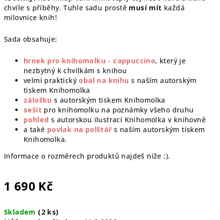
chvíle s příběhy. Tuhle sadu prostě
musí mít
každá
milovnice knih!
Sada obsahuje:
hrnek pro knihomolku - cappuccino
, který je
nezbytný k chvilkám s knihou
velmi praktický
obal na knihu
s naším autorským
tiskem Knihomolka
záložku
s autorským tiskem Knihomolka
sešit
pro knihomolku na poznámky všeho druhu
pohled
s autorskou ilustrací Knihomolka v knihovně
a také
povlak na polštář
s naším autorským tiskem
Knihomolka.
Informace o rozměrech produktů najdeš níže ;).
1 690 Kč
Měrná
Skladem
(2 ks)
cena: