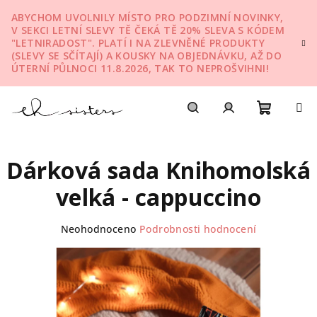
Přejít
ABYCHOM UVOLNILY MÍSTO PRO PODZIMNÍ NOVINKY,
na
V SEKCI LETNÍ SLEVY TĚ ČEKÁ TĚ 20% SLEVA S KÓDEM
obsah
"LETNIRADOST". PLATÍ I NA ZLEVNĚNÉ PRODUKTY
(SLEVY SE SČÍTAJÍ) A KOUSKY NA OBJEDNÁVKU, AŽ DO
ÚTERNÍ PŮLNOCI 11.8.2026, TAK TO NEPROŠVIHNI!
Nákupn
Hledat
Přihlášení
Dárková sada Knihomolská
košík
velká - cappuccino
Průměrné
Neohodnoceno
Podrobnosti hodnocení
hodnocení
produktu
je
0,0
z
5