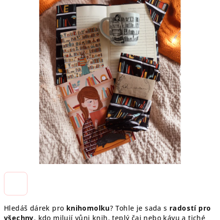
hvězdiček.
Hledáš dárek pro
knihomolku
? Tohle je sada s
radostí pro
všechny
, kdo milují vůni knih, teplý čaj nebo kávu a tiché