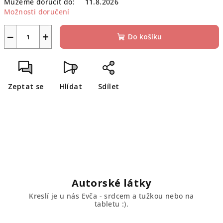
Můžeme doručit do:
11.8.2026
Možnosti doručení
−
+
Do košíku
Zeptat se
Hlídat
Sdílet
Autorské látky
Kreslí je u nás Evča - srdcem a tužkou nebo na
tabletu :).