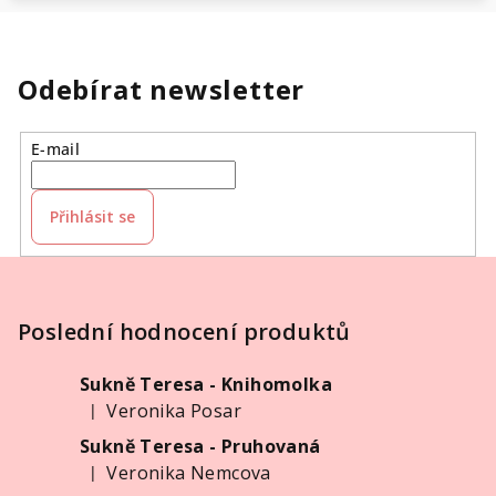
Odebírat newsletter
E-mail
Přihlásit se
Z
á
p
Poslední hodnocení produktů
a
Sukně Teresa - Knihomolka
t
Veronika Posar
|
í
Hodnocení produktu je 5 z 5 hvězdiček.
Sukně Teresa - Pruhovaná
Veronika Nemcova
|
Hodnocení produktu je 5 z 5 hvězdiček.