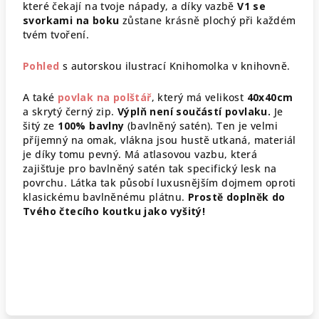
které čekají na tvoje nápady, a díky vazbě
V1 se
svorkami na boku
zůstane krásně plochý při každém
tvém tvoření.
Pohled
s autorskou ilustrací Knihomolka v knihovně.
A také
povlak na polštář
, který má velikost
40x40cm
a skrytý černý zip.
Výplň není součástí povlaku.
Je
šitý ze
100% bavlny
(bavlněný satén).
Ten je velmi
příjemný na omak, vlákna jsou hustě utkaná, materiál
je díky tomu pevný. Má atlasovou vazbu, která
zajišťuje pro bavlněný satén tak specifický lesk na
povrchu. Látka tak působí luxusnějším dojmem oproti
klasickému bavlněnému plátnu.
Prostě doplněk do
Tvého čtecího koutku jako vyšitý!