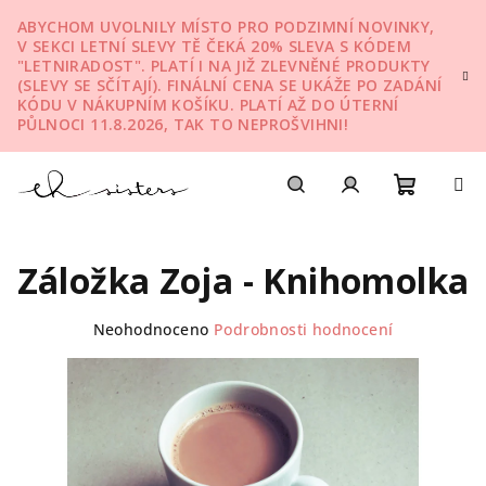
Přejít
ABYCHOM UVOLNILY MÍSTO PRO PODZIMNÍ NOVINKY,
na
V SEKCI LETNÍ SLEVY TĚ ČEKÁ 20% SLEVA S KÓDEM
obsah
"LETNIRADOST". PLATÍ I NA JIŽ ZLEVNĚNÉ PRODUKTY
(SLEVY SE SČÍTAJÍ). FINÁLNÍ CENA SE UKÁŽE PO ZADÁNÍ
KÓDU V NÁKUPNÍM KOŠÍKU. PLATÍ AŽ DO ÚTERNÍ
PŮLNOCI 11.8.2026, TAK TO NEPROŠVIHNI!
Nákupn
Hledat
Přihlášení
Záložka Zoja - Knihomolka
košík
Průměrné
Neohodnoceno
Podrobnosti hodnocení
hodnocení
produktu
je
0,0
z
5
hvězdiček.