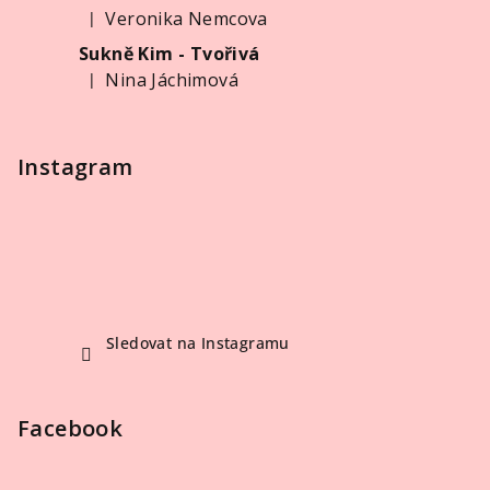
Veronika Nemcova
|
Hodnocení produktu je 5 z 5 hvězdiček.
Sukně Kim - Tvořivá
Nina Jáchimová
|
Hodnocení produktu je 5 z 5 hvězdiček.
Instagram
Sledovat na Instagramu
Facebook