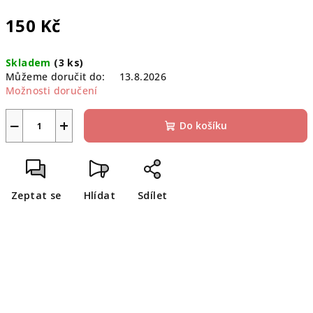
150 Kč
Měrná
Skladem
(3 ks)
cena:
Můžeme doručit do:
13.8.2026
Možnosti doručení
−
+
Do košíku
Zeptat se
Hlídat
Sdílet