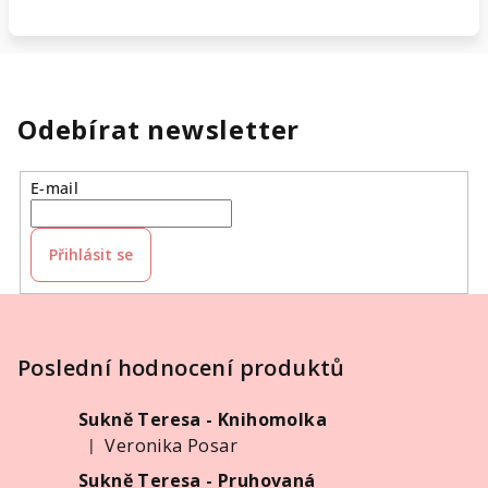
Odebírat newsletter
E-mail
Přihlásit se
Z
á
p
Poslední hodnocení produktů
a
Sukně Teresa - Knihomolka
t
Veronika Posar
|
í
Hodnocení produktu je 5 z 5 hvězdiček.
Sukně Teresa - Pruhovaná