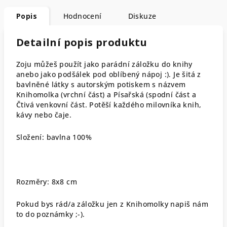
Popis
Hodnocení
Diskuze
Detailní popis produktu
Zoju můžeš použít jako parádní záložku do knihy
anebo jako podšálek pod oblíbený nápoj :). Je šitá z
bavlněné látky s autorským potiskem s názvem
Knihomolka (vrchní část) a Písařská (spodní část a
Čtivá venkovní část. Potěší každého milovníka knih,
kávy nebo čaje.
Složení: bavlna 100%
Rozměry: 8x8 cm
Pokud bys rád/a záložku jen z Knihomolky napiš nám
to do poznámky ;-).