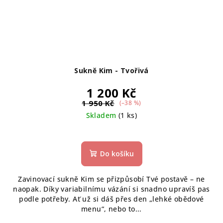
Sukně Kim - Tvořivá
1 200 Kč
1 950 Kč
(–38 %)
Skladem
(1 ks)
Průměrné
hodnocení
produktu
Do košíku
je
5,0
Zavinovací sukně Kim se přizpůsobí Tvé postavě – ne
z
naopak. Díky variabilnímu vázání si snadno upravíš pas
5
podle potřeby. Ať už si dáš přes den „lehké obědové
hvězdiček.
menu“, nebo to...