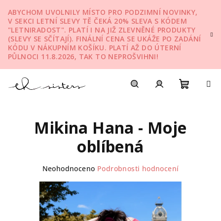
Přejít
ABYCHOM UVOLNILY MÍSTO PRO PODZIMNÍ NOVINKY,
na
V SEKCI LETNÍ SLEVY TĚ ČEKÁ 20% SLEVA S KÓDEM
obsah
"LETNIRADOST". PLATÍ I NA JIŽ ZLEVNĚNÉ PRODUKTY
(SLEVY SE SČÍTAJÍ). FINÁLNÍ CENA SE UKÁŽE PO ZADÁNÍ
KÓDU V NÁKUPNÍM KOŠÍKU. PLATÍ AŽ DO ÚTERNÍ
PŮLNOCI 11.8.2026, TAK TO NEPROŠVIHNI!
Nákupn
Hledat
Přihlášení
Mikina Hana - Moje
košík
oblíbená
Průměrné
Neohodnoceno
Podrobnosti hodnocení
hodnocení
produktu
je
0,0
z