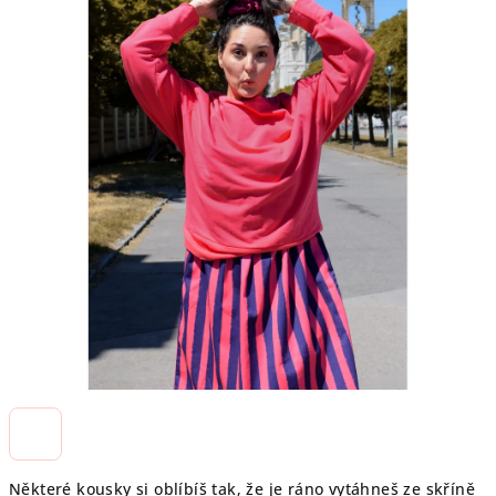
5
hvězdiček.
Některé kousky si oblíbíš tak, že je ráno vytáhneš ze skříně