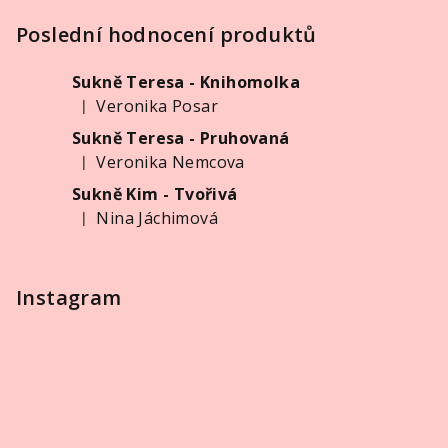
á
p
Poslední hodnocení produktů
a
Sukně Teresa - Knihomolka
t
Veronika Posar
|
í
Hodnocení produktu je 5 z 5 hvězdiček.
Sukně Teresa - Pruhovaná
Veronika Nemcova
|
Hodnocení produktu je 5 z 5 hvězdiček.
Sukně Kim - Tvořivá
Nina Jáchimová
|
Hodnocení produktu je 5 z 5 hvězdiček.
Instagram