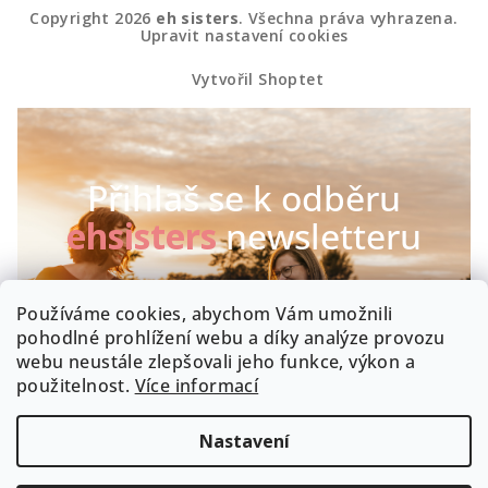
Copyright 2026
eh sisters
. Všechna práva vyhrazena.
Upravit nastavení cookies
Vytvořil Shoptet
Přihlaš se k odběru
ehsisters
newsletteru
Chceš být první, kdo se dozví o našich novinkách a
Používáme cookies, abychom Vám umožnili
speciálních akcích? Máme radost :-)
pohodlné prohlížení webu a díky analýze provozu
webu neustále zlepšovali jeho funkce, výkon a
Byla by škoda, kdyby zrovna Tobě něco uniklo!
použitelnost.
Více informací
Nastavení