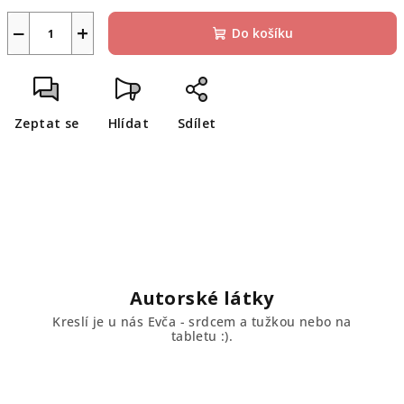
−
+
Do košíku
Zeptat se
Hlídat
Sdílet
Autorské látky
Kreslí je u nás Evča - srdcem a tužkou nebo na
tabletu :).