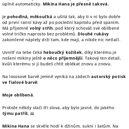
úplně automaticky.
Mikina Hana je přesně taková.
Je
pohodlná, měkoučká
a ušitá tak, aby ti v ní bylo dobře
od první ranní kávy až po poslední kapitolu před spaním.
Má příjemně
volný střih
, pod který schováš své oblíbené
volné tričko naprosto bez problémů.
Dlouhé rukávy
zakončené náplety drží tam, kde mají, a nikde nic netlačí.
Uvnitř na tebe čeká
heboučký kožíšek
, díky kterému je
nošení mikiny ještě
o něco příjemnější
. Takový ten detail,
kvůli kterému si ji budeš chtít oblékat znovu a znovu.
Na lososové barvě jemně vyniká na zádech
autorský potisk
ve fialové barvě
:
Moje oblíbená.
Protože někdy stačí tři slova, aby bylo jasné, do jakého
týmu patříš.
📖
Mikina Hana
se skvěle hodí k džínům, sukni i šatům. Na