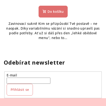
Do košíku
Zavinovací sukně Kim se přizpůsobí Tvé postavě – ne
naopak. Díky variabilnímu vázání si snadno upravíš pas
podle potřeby. Ať už si dáš přes den „lehké obědové
menu“, nebo to...
Odebírat newsletter
E-mail
Přihlásit se
Z