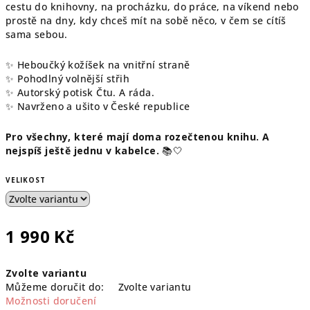
cestu do knihovny, na procházku, do práce, na víkend nebo
prostě na dny, kdy chceš mít na sobě něco, v čem se cítíš
sama sebou.
✨ Heboučký kožíšek na vnitřní straně
✨ Pohodlný volnější střih
✨ Autorský potisk Čtu. A ráda.
✨ Navrženo a ušito v České republice
Pro všechny, které mají doma rozečtenou knihu. A
nejspíš ještě jednu v kabelce.
📚🤍
VELIKOST
1 990 Kč
Měrná
Zvolte variantu
cena:
Můžeme doručit do:
Zvolte variantu
Možnosti doručení