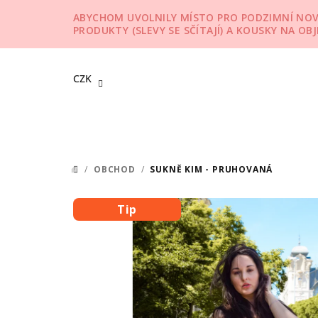
Přejít
ABYCHOM UVOLNILY MÍSTO PRO PODZIMNÍ NOVIN
na
PRODUKTY (SLEVY SE SČÍTAJÍ) A KOUSKY NA OB
obsah
CZK
/
OBCHOD
/
SUKNĚ KIM - PRUHOVANÁ
DOMŮ
Tip