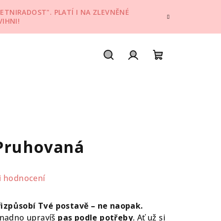
ETNIRADOST". PLATÍ I NA ZLEVNĚNÉ
IHNI!
Hledat
Přihlášení
Nákupní
košík
 Pruhovaná
i hodnocení
řizpůsobí Tvé postavě – ne naopak.
 snadno upravíš
pas podle potřeby
. Ať už si