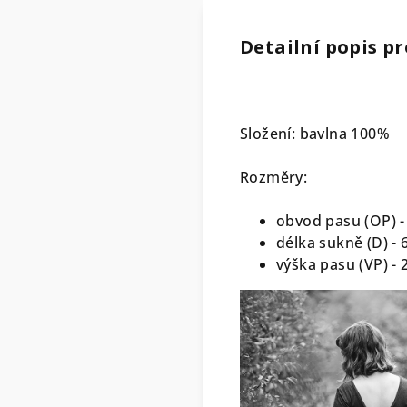
Detailní popis p
Složení: bavlna 100%
Rozměry:
obvod pasu (OP) -
délka sukně (D) -
výška pasu (VP) -