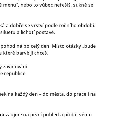
é menu“, nebo to vůbec neřešíš, sukně se
ká a dobře se vrství podle ročního období.
siluetu a lichotí postavě.
 pohodlná po celý den. Místo otázky „bude
e které barvě ji chceš.
y zavinování
ké republice
sek na každý den – do města, do práce i na
ná
zaujme na první pohled a přidá tvému