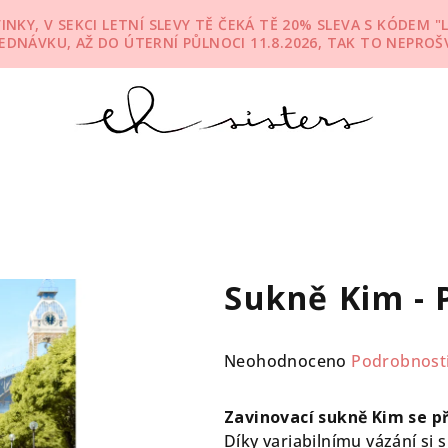
KY, V SEKCI LETNÍ SLEVY TĚ ČEKÁ TĚ 20% SLEVA S KÓDEM "L
JEDNÁVKU, AŽ DO ÚTERNÍ PŮLNOCI 11.8.2026, TAK TO NEPROŠV
Sukně Kim -
Průměrné
Neohodnoceno
Podrobnost
hodnocení
produktu
Zavinovací sukně Kim se p
je
Díky variabilnímu vázání si