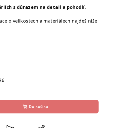
riích s důrazem na detail a pohodlí.
ce o velikostech a materiálech najdeš níže
26
Do košíku