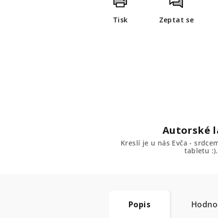
Tisk
Zeptat se
Autorské l
Kreslí je u nás Evča - srdc
tabletu :).
Popis
Hodno