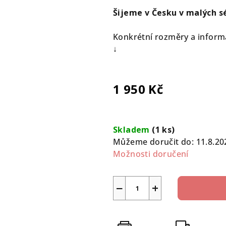
Šijeme v Česku v malých sé
Konkrétní rozměry a informa
↓
1 950 Kč
Měrná
cena:
Skladem
(1 ks)
Můžeme doručit do:
11.8.20
Možnosti doručení
−
+