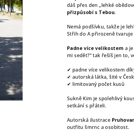
0,0
dáš přes den „lehké obědov
z
přizpůsobí s Tebou
.
5
hvězdiček.
Nemá podšívku, takže je leh
Střih do A přirozeně tvaruje 
Padne více velikostem
a je
mi sedět?“ tak řešíš jen to, v
✔ padne více velikostem dík
✔ autorská látka, šité v Čes
✔ limitovaný počet kusů
Sukně Kim je spolehlivý kou
setkání s přáteli.
Autorská ilustrace
Pruhova
outfitu šmrnc a osobitost.