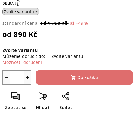
?
DÉLKA
od 1 750 Kč
standardní cena:
až –49 %
od
890 Kč
Měrná
Zvolte variantu
cena:
Můžeme doručit do:
Zvolte variantu
Možnosti doručení
−
+
Do košíku
Zeptat se
Hlídat
Sdílet