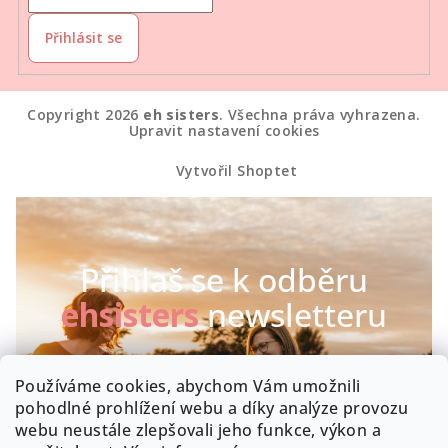
Přihlásit se
Copyright 2026
eh sisters
. Všechna práva vyhrazena.
Upravit nastavení cookies
Vytvořil Shoptet
Přihlaš se k odběru
ehsisters
newsletteru
Chceš být první, kdo se dozví o našich novinkách a
Používáme cookies, abychom Vám umožnili
speciálních akcích? Máme radost :-)
pohodlné prohlížení webu a díky analýze provozu
webu neustále zlepšovali jeho funkce, výkon a
Byla by škoda, kdyby zrovna Tobě něco uniklo!