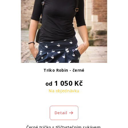
Triko Robin - černé
1 050 Kč
od
Na objednávku
Detail
Černé tričko s tříčtvrtečním rukávem.