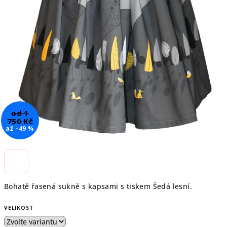
od 1
750 Kč
až –49 %
Bohatě řasená sukně s kapsami s tiskem Šedá lesní.
VELIKOST