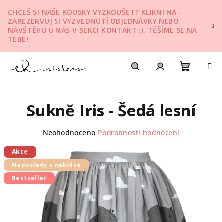
Přejít
CHCEŠ SI NAŠE KOUSKY VYZKOUŠET? KLIKNI NA -
na
ZAREZERVUJ SI VYZVEDNUTÍ OBJEDNÁVKY NEBO
obsah
NÁVŠTĚVU U NÁS V SEKCI KONTAKT :). TĚŠÍME SE NA
TEBE!
Nákupn
Hledat
Přihlášení
Sukně Iris - Šedá lesní
košík
Průměrné
Neohodnoceno
Podrobnosti hodnocení
hodnocení
produktu
Akce
je
Naposledy v nabídce
0,0
Bestseller
z
5
hvězdiček.