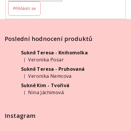
Přihlásit se
Z
á
p
Poslední hodnocení produktů
a
Sukně Teresa - Knihomolka
t
Veronika Posar
|
í
Hodnocení produktu je 5 z 5 hvězdiček.
Sukně Teresa - Pruhovaná
Veronika Nemcova
|
Hodnocení produktu je 5 z 5 hvězdiček.
Sukně Kim - Tvořivá
Nina Jáchimová
|
Hodnocení produktu je 5 z 5 hvězdiček.
Instagram