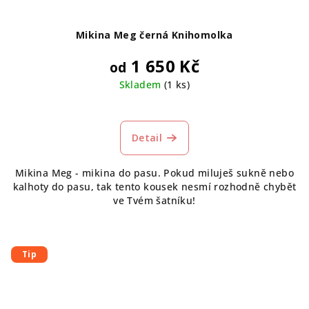
Mikina Meg černá Knihomolka
1 650 Kč
od
Skladem
(1 ks)
Průměrné
hodnocení
produktu
Detail
je
5,0
Mikina Meg - mikina do pasu. Pokud miluješ sukně nebo
z
kalhoty do pasu, tak tento kousek nesmí rozhodně chybět
5
ve Tvém šatníku!
hvězdiček.
Tip