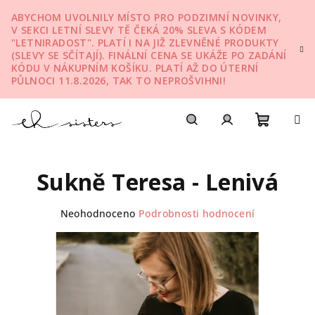
Přejít
ABYCHOM UVOLNILY MÍSTO PRO PODZIMNÍ NOVINKY,
na
V SEKCI LETNÍ SLEVY TĚ ČEKÁ 20% SLEVA S KÓDEM
obsah
"LETNIRADOST". PLATÍ I NA JIŽ ZLEVNĚNÉ PRODUKTY
(SLEVY SE SČÍTAJÍ). FINÁLNÍ CENA SE UKÁŽE PO ZADÁNÍ
KÓDU V NÁKUPNÍM KOŠÍKU. PLATÍ AŽ DO ÚTERNÍ
PŮLNOCI 11.8.2026, TAK TO NEPROŠVIHNI!
Nákupn
Hledat
Přihlášení
Sukně Teresa - Lenivá
košík
Průměrné
Neohodnoceno
Podrobnosti hodnocení
hodnocení
produktu
je
0,0
z
5
hvězdiček.