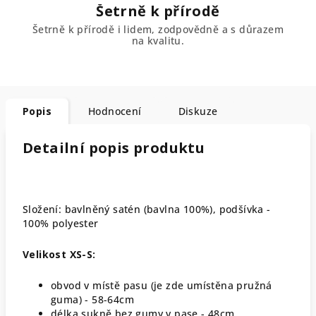
Šetrně k přírodě
Šetrně k přírodě i lidem, zodpovědně a s důrazem
na kvalitu.
Popis
Hodnocení
Diskuze
Detailní popis produktu
Složení: bavlněný satén (bavlna 100%), podšívka -
100% polyester
Velikost XS-S:
obvod v místě pasu (je zde umístěna pružná
guma) - 58-64cm
délka sukně bez gumy v pase - 48cm