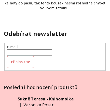
kalhoty do pasu, tak tento kousek nesmí rozhodně chybět
ve Tvém šatníku!
Odebírat newsletter
E-mail
Přihlásit se
Z
á
p
Poslední hodnocení produktů
a
Sukně Teresa - Knihomolka
t
Veronika Posar
|
í
Hodnocení produktu je 5 z 5 hvězdiček.