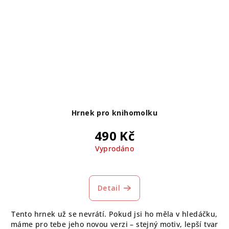
Hrnek pro knihomolku
490 Kč
Vyprodáno
Průměrné
hodnocení
produktu
Detail
je
5,0
Tento hrnek už se nevrátí. Pokud jsi ho měla v hledáčku,
z
máme pro tebe jeho novou verzi – stejný motiv, lepší tvar
5