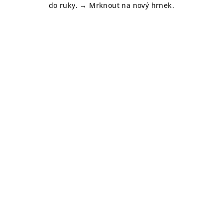
do ruky. → Mrknout na nový hrnek.
hvězdiček.