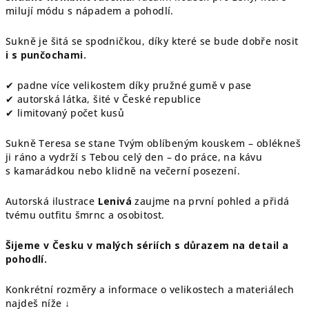
milují módu s nápadem a pohodlí.
Sukně je šitá se spodničkou, díky které se bude dobře nosit
i s punčochami.
✔ padne více velikostem díky pružné gumě v pase
✔ autorská látka, šité v České republice
✔ limitovaný počet kusů
Sukně Teresa se stane Tvým oblíbeným kouskem – oblékneš
ji ráno a vydrží s Tebou celý den – do práce, na kávu
s kamarádkou nebo klidně na večerní posezení.
Autorská ilustrace
Lenivá
zaujme na první pohled a přidá
tvému outfitu šmrnc a osobitost.
Šijeme v Česku v malých sériích s důrazem na detail a
pohodlí.
Konkrétní rozměry a informace o velikostech a materiálech
najdeš níže ↓