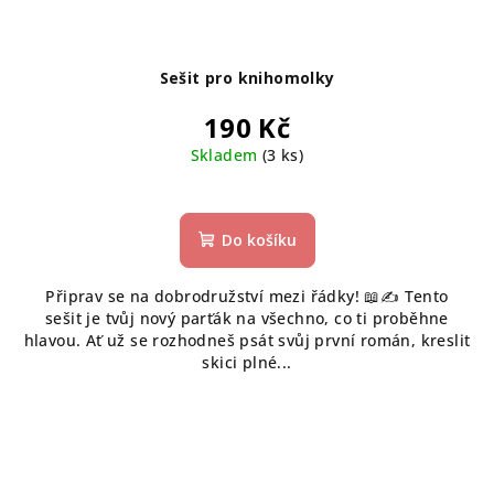
Sešit pro knihomolky
190 Kč
Skladem
(3 ks)
Do košíku
Připrav se na dobrodružství mezi řádky! 📖✍️ Tento
sešit je tvůj nový parťák na všechno, co ti proběhne
hlavou. Ať už se rozhodneš psát svůj první román, kreslit
skici plné...