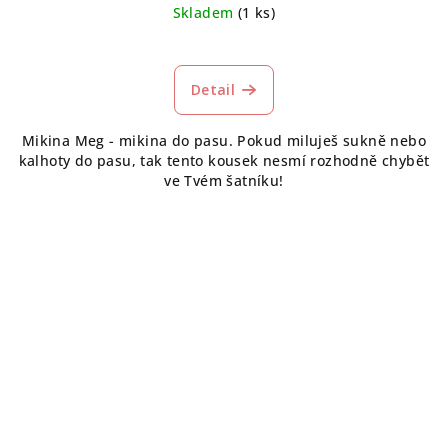
Skladem
(1 ks)
Průměrné
hodnocení
produktu
Detail
je
5,0
Mikina Meg - mikina do pasu. Pokud miluješ sukně nebo
z
kalhoty do pasu, tak tento kousek nesmí rozhodně chybět
5
ve Tvém šatníku!
hvězdiček.