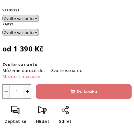
VELIKOST
KAPSY
od
1 390 Kč
Měrná
Zvolte variantu
cena:
Můžeme doručit do:
Zvolte variantu
Možnosti doručení
−
+
Do košíku
Zeptat se
Hlídat
Sdílet