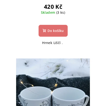
420 Kč
Skladem
(3 ks)
Do košíku
Hrnek Liščí .