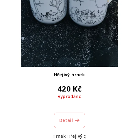
Hřejivý hrnek
420 Kč
Vyprodáno
Průměrné
hodnocení
produktu
Detail
je
5,0
Hrnek Hřejivý :)
z