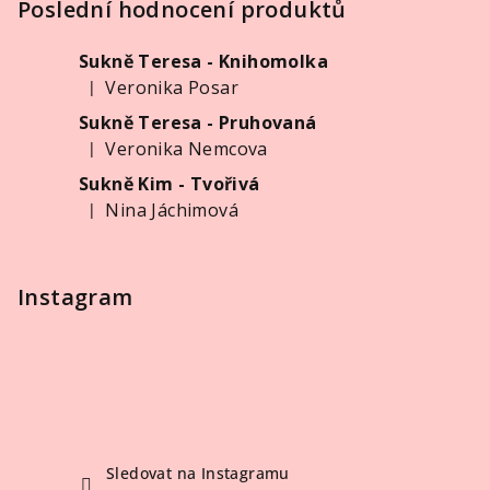
p
Poslední hodnocení produktů
a
Sukně Teresa - Knihomolka
t
Veronika Posar
|
í
Hodnocení produktu je 5 z 5 hvězdiček.
Sukně Teresa - Pruhovaná
Veronika Nemcova
|
Hodnocení produktu je 5 z 5 hvězdiček.
Sukně Kim - Tvořivá
Nina Jáchimová
|
Hodnocení produktu je 5 z 5 hvězdiček.
Instagram
Sledovat na Instagramu