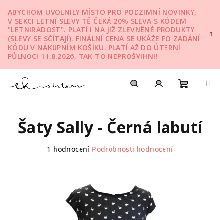
Přejít
ABYCHOM UVOLNILY MÍSTO PRO PODZIMNÍ NOVINKY,
na
V SEKCI LETNÍ SLEVY TĚ ČEKÁ 20% SLEVA S KÓDEM
obsah
"LETNIRADOST". PLATÍ I NA JIŽ ZLEVNĚNÉ PRODUKTY
(SLEVY SE SČÍTAJÍ). FINÁLNÍ CENA SE UKÁŽE PO ZADÁNÍ
KÓDU V NÁKUPNÍM KOŠÍKU. PLATÍ AŽ DO ÚTERNÍ
PŮLNOCI 11.8.2026, TAK TO NEPROŠVIHNI!
Nákupn
Hledat
Přihlášení
Šaty Sally - Černá labutí
košík
Průměrné
1 hodnocení
Podrobnosti hodnocení
hodnocení
produktu
je
5,0
z
5
hvězdiček.