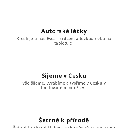
Autorské látky
Kreslí je u nás Evča - srdcem a tužkou nebo na
tabletu :).
Šijeme v Česku
Vše šijeme, vyrábíme a tvoříme v Česku v
limitovaném množství.
Šetrně k přírodě
Šetrně k přírodě i lidem, zodpovědně a s důrazem