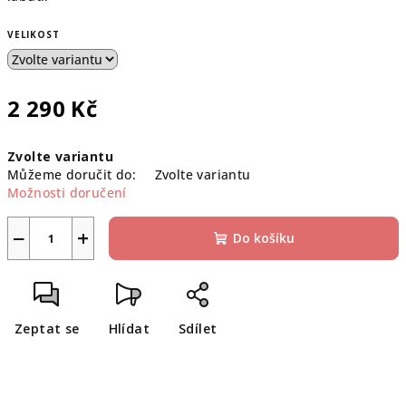
VELIKOST
2 290 Kč
Měrná
Zvolte variantu
cena:
Můžeme doručit do:
Zvolte variantu
Možnosti doručení
−
+
Do košíku
Zeptat se
Hlídat
Sdílet