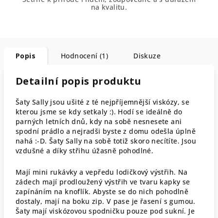
na kvalitu.
Popis
Hodnocení (1)
Diskuze
Detailní popis produktu
Šaty Sally jsou ušité z té nejpříjemnější viskózy, se
kterou jsme se kdy setkaly :). Hodí se ideálně do
parných letních dnů, kdy na sobě nesnesete ani
spodní prádlo a nejradši byste z domu odešla úplně
nahá :-D. Šaty Sally na sobě totiž skoro necítíte. Jsou
vzdušné a díky střihu úžasně pohodlné.
Mají mini rukávky a vepředu lodičkový výstřih. Na
zádech mají prodloužený výstřih ve tvaru kapky se
zapínáním na knoflík. Abyste se do nich pohodlně
dostaly, mají na boku zip. V pase je řasení s gumou.
Šaty mají viskózovou spodničku pouze pod sukní. Je