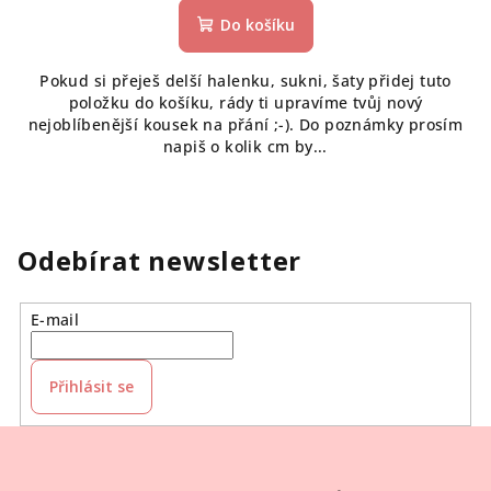
Do košíku
Pokud si přeješ delší halenku, sukni, šaty přidej tuto
položku do košíku, rády ti upravíme tvůj nový
nejoblíbenější kousek na přání ;-). Do poznámky prosím
napiš o kolik cm by...
Odebírat newsletter
E-mail
Přihlásit se
Z
á