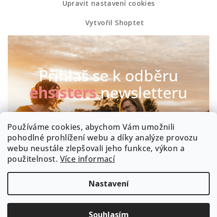
Upravit nastavení cookies
Vytvořil Shoptet
Přihlaš se k odběru
ehsisters
newsletteru
Chceš být první, kdo se dozví o našich novinkách a
Používáme cookies, abychom Vám umožnili
speciálních akcích? Máme radost :-)
pohodlné prohlížení webu a díky analýze provozu
webu neustále zlepšovali jeho funkce, výkon a
Byla by škoda, kdyby zrovna Tobě něco uniklo!
použitelnost.
Více informací
Nastavení
Souhlasím
PŘIHLÁSIT K ODBĚRU