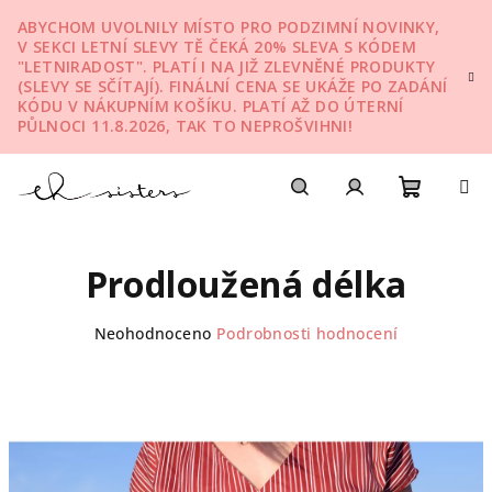
Přejít
ABYCHOM UVOLNILY MÍSTO PRO PODZIMNÍ NOVINKY,
na
V SEKCI LETNÍ SLEVY TĚ ČEKÁ 20% SLEVA S KÓDEM
obsah
"LETNIRADOST". PLATÍ I NA JIŽ ZLEVNĚNÉ PRODUKTY
(SLEVY SE SČÍTAJÍ). FINÁLNÍ CENA SE UKÁŽE PO ZADÁNÍ
KÓDU V NÁKUPNÍM KOŠÍKU. PLATÍ AŽ DO ÚTERNÍ
PŮLNOCI 11.8.2026, TAK TO NEPROŠVIHNI!
Nákupn
Hledat
Přihlášení
Prodloužená délka
košík
Průměrné
Neohodnoceno
Podrobnosti hodnocení
hodnocení
produktu
je
0,0
z
5
hvězdiček.