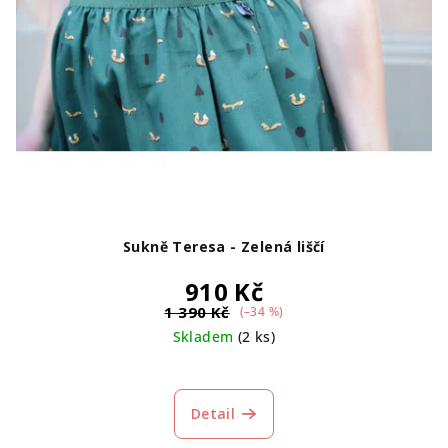
Sukně Teresa - Zelená liščí
910 Kč
1 390 Kč
(–34 %)
Skladem
(2 ks)
Průměrné
hodnocení
produktu
Detail
je