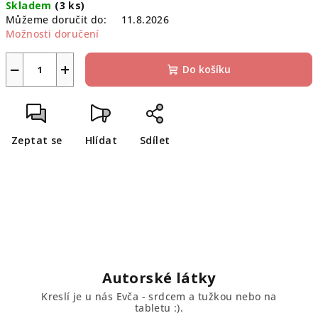
Skladem
(3 ks)
cena:
Můžeme doručit do:
11.8.2026
Možnosti doručení
−
+
Do košíku
Zeptat se
Hlídat
Sdílet
Autorské látky
Kreslí je u nás Evča - srdcem a tužkou nebo na
tabletu :).