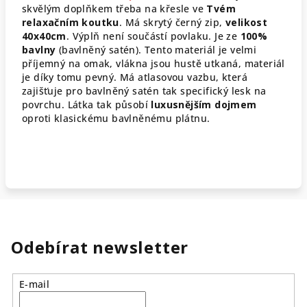
skvělým doplňkem třeba na křesle ve
Tvém
relaxačním koutku
. Má skrytý černý zip,
velikost
40x40cm
. Výplň není součástí povlaku. Je ze
100%
bavlny
(bavlněný satén). Tento materiál je
velmi
příjemný na omak, vlákna jsou hustě utkaná, materiál
je díky tomu pevný. Má atlasovou vazbu, která
zajišťuje pro bavlněný satén tak specifický lesk na
povrchu. Látka tak působí
luxusnějším dojmem
oproti klasickému bavlněnému plátnu.
Odebírat newsletter
E-mail