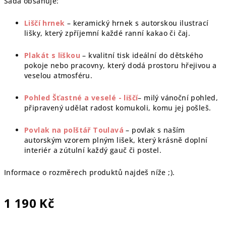
Sada obsahuje:
Liščí hrnek
– keramický hrnek s autorskou ilustrací
lišky, který zpříjemní každé ranní kakao či čaj.
Plakát s liškou
– kvalitní tisk ideální do dětského
pokoje nebo pracovny, který dodá prostoru hřejivou a
veselou atmosféru.
Pohled Šťastné a veselé
- liščí
– milý vánoční pohled,
připravený udělat radost komukoli, komu jej pošleš.
Povlak na polštář Toulavá
– povlak s naším
autorským vzorem plným lišek, který krásně doplní
interiér a zútulní každý gauč či postel.
Informace o rozměrech produktů najdeš níže ;).
1 190 Kč
Měrná