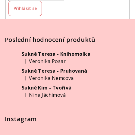
Přihlásit se
Z
á
p
Poslední hodnocení produktů
a
Sukně Teresa - Knihomolka
t
Veronika Posar
|
í
Hodnocení produktu je 5 z 5 hvězdiček.
Sukně Teresa - Pruhovaná
Veronika Nemcova
|
Hodnocení produktu je 5 z 5 hvězdiček.
Sukně Kim - Tvořivá
Nina Jáchimová
|
Hodnocení produktu je 5 z 5 hvězdiček.
Instagram