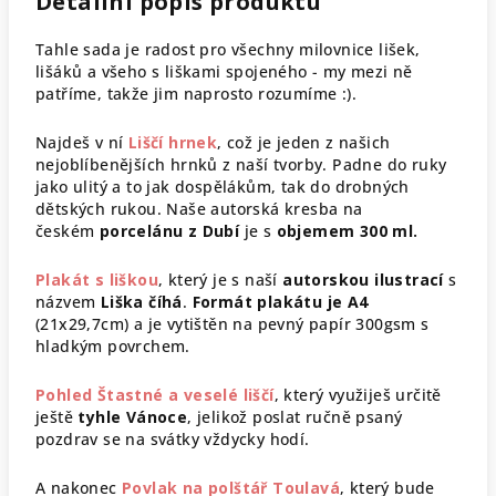
Detailní popis produktu
Tahle sada je radost pro všechny milovnice lišek,
lišáků a všeho s liškami spojeného - my mezi ně
patříme, takže jim naprosto rozumíme :).
Najdeš v ní
Liščí hrnek
, což je jeden z našich
nejoblíbenějších hrnků z naší tvorby. Padne do ruky
jako ulitý a to jak dospělákům, tak do drobných
dětských rukou. Naše a
utorská kresba na
českém
porcelánu z Dubí
je
s
objemem 300 ml.
Plakát s liškou
, který
je s naší
autorskou ilustrací
s
názvem
Liška číhá
.
Formát
plakátu je A4
(21x29,7cm) a je vytištěn na pevný papír 300gsm s
hladkým povrchem.
Pohled Štastné a veselé liščí
, který využiješ určitě
ještě
tyhle Vánoce
, jelikož p
oslat ručně psaný
pozdrav se na svátky vždycky hodí.
A nakonec
Povlak na polštář Toulavá
, který bude