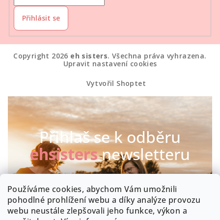
Přihlásit se
Copyright 2026
eh sisters
. Všechna práva vyhrazena.
Upravit nastavení cookies
Vytvořil Shoptet
Přihlaš se k odběru
ehsisters
newsletteru
Chceš být první, kdo se dozví o našich novinkách a
Používáme cookies, abychom Vám umožnili
speciálních akcích? Máme radost :-)
pohodlné prohlížení webu a díky analýze provozu
webu neustále zlepšovali jeho funkce, výkon a
Byla by škoda, kdyby zrovna Tobě něco uniklo!