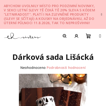
Přejít
ABYCHOM UVOLNILY MÍSTO PRO PODZIMNÍ NOVINKY,
na
V SEKCI LETNÍ SLEVY TĚ ČEKÁ TĚ 20% SLEVA S KÓDEM
obsah
"LETNIRADOST". PLATÍ I NA ZLEVNĚNÉ PRODUKTY
(SLEVY SE SČÍTAJÍ) A KOUSKY NA OBJEDNÁVKU, AŽ DO
ÚTERNÍ PŮLNOCI 11.8.2026, TAK TO NEPROŠVIHNI!
Nákupn
Hledat
Přihlášení
Dárková sada Lišácká
košík
Průměrné
Neohodnoceno
Podrobnosti hodnocení
hodnocení
produktu
je
0,0
z
5
hvězdiček.