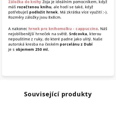
Záložka do knihy
Zoja je ideálním pomocníkem, když
máš
rozečtenou knihu
, ale hodí se také, když
potřebuješ
podložit hrnek
. Má zkrátka více využití :-).
Rozměry záložky jsou 8x8cm.
A nakonec
hrnek pro knihomolku - cappuccino
. Náš
nejoblíbenější hrneček na světě.
Srdcovka
, kterou
nepouštíme z ruky, do které padne jako ulitý. Naše
a
utorská kresba na českém
porcelánu z Dubí
je
s
objemem 250 ml.
Související produkty