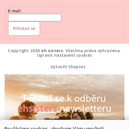
E-mail
Přihlásit se
Copyright 2026
eh sisters
. Všechna práva vyhrazena.
Upravit nastavení cookies
Vytvořil Shoptet
Přihlaš se k odběru
ehsisters
newsletteru
Chceš být první, kdo se dozví o našich novinkách a
Používáme cookies, abychom Vám umožnili