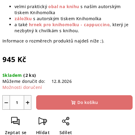
velmi praktický
obal na knihu
s naším autorským
tiskem Knihomolka
záložku
s autorským tiskem Knihomolka
a také
hrnek pro knihomolku - cappuccino
, který je
nezbytný k chvilkám s knihou.
Informace o rozměrech produktů najdeš níže ;).
945 Kč
Měrná
Skladem
(2 ks)
cena:
Můžeme doručit do:
12.8.2026
Možnosti doručení
−
+
Do košíku
Zeptat se
Hlídat
Sdílet