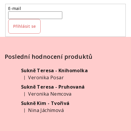
E-mail
Přihlásit se
Z
á
p
Poslední hodnocení produktů
a
Sukně Teresa - Knihomolka
t
Veronika Posar
|
í
Hodnocení produktu je 5 z 5 hvězdiček.
Sukně Teresa - Pruhovaná
Veronika Nemcova
|
Hodnocení produktu je 5 z 5 hvězdiček.
Sukně Kim - Tvořivá
Nina Jáchimová
|
Hodnocení produktu je 5 z 5 hvězdiček.