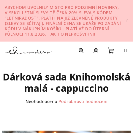
Přejít
ABYCHOM UVOLNILY MÍSTO PRO PODZIMNÍ NOVINKY,
na
V SEKCI LETNÍ SLEVY TĚ ČEKÁ 20% SLEVA S KÓDEM
obsah
"LETNIRADOST". PLATÍ I NA JIŽ ZLEVNĚNÉ PRODUKTY
(SLEVY SE SČÍTAJÍ). FINÁLNÍ CENA SE UKÁŽE PO ZADÁNÍ
KÓDU V NÁKUPNÍM KOŠÍKU. PLATÍ AŽ DO ÚTERNÍ
PŮLNOCI 11.8.2026, TAK TO NEPROŠVIHNI!
Nákupn
Hledat
Přihlášení
Dárková sada Knihomolská
košík
malá - cappuccino
Průměrné
Neohodnoceno
Podrobnosti hodnocení
hodnocení
produktu
je
0,0
z