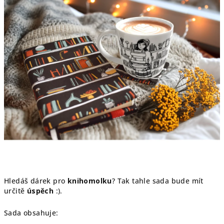
5
hvězdiček.
Hledáš dárek pro
knihomolku
? Tak tahle sada bude mít
určitě
úspěch
:).
Sada obsahuje: