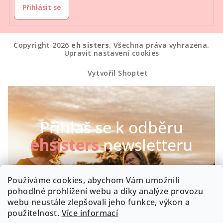
Přihlásit se
Copyright 2026
eh sisters
. Všechna práva vyhrazena.
Upravit nastavení cookies
Vytvořil Shoptet
Přihlaš se k odběru
ehsisters
newsletteru
Chceš být první, kdo se dozví o našich novinkách a
Používáme cookies, abychom Vám umožnili
speciálních akcích? Máme radost :-)
pohodlné prohlížení webu a díky analýze provozu
webu neustále zlepšovali jeho funkce, výkon a
Byla by škoda, kdyby zrovna Tobě něco uniklo!
použitelnost.
Více informací