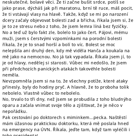
neskutečné, bolavé věci. Že ti začne bušit srdce, potíš se
jako prase, dýcháš jak při maratonu, brní tě ruce, máš pocit,
že ti vstávají vlasy na hlavě. Takže, když se mi po narození
dcery začaly objevovat bolesti zad a břicha, říkala jsem si, že
je to ze stresu nebo z toho, že jsem lemra líná bez fyzičky.
No a teď už bylo fakt zle, bolelo to jako čert. Pájovi, mému
muži, jsem s čerstvými vzpomínkami na porodní bolesti
říkala, že je to snad horší a bolí to víc. Bolest se moc
nelepšila ani druhý den, kdy mě viděla Hanča a koukala na
mě jako na nemocnou. No já tak vypadala. Říkala jsem jí, to
je od hlavy, nedělej si starosti. Vůbec mi nedošlo, že jsem
při předchozích panických atakách takovéhle bolesti
neměla.
Nevzpomněla jsem si na to, že všechny potíže, které ataky
přinesly, byly do hodiny pryč. A hlavně, že to proboha tolik
nebolelo. Vlastně vůbec to nebolelo.
No, trvalo to tři dny, než jsem se probudila z toho bludnýho
oparu a začala vnímat svoje tělo a zjišťovat, že je něco v
nepořádku.
Pak cestování po doktorech s miminkem...pecka. Naštěstí
mám úžasnou praktickou doktorku, která mě poslala hned
na emergency na ÚVN. Říkala, jeďte tam, když tam vyléčili i
toho prezidenta!