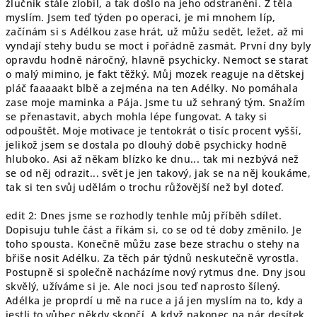
žlučník stále zlobil, a tak došlo na jeho odstranění. Z těla
myslím. Jsem teď týden po operaci, je mi mnohem líp,
začínám si s Adélkou zase hrát, už můžu sedět, ležet, až mi
vyndají stehy
budu se moct i pořádně zasmát. První dny byly
opravdu hodně náročný, hlavně psychicky. Nemoct se starat
o malý mimino, je fakt těžký. Můj mozek reaguje na dětskej
pláč faaaaakt blbě a zejména na ten Adélky. No pomáhala
zase moje maminka a Pája. Jsme tu už sehraný tým. Snažím
se přenastavit, abych mohla lépe fungovat. A taky si
odpouštět. Moje motivace je tentokrát o tisíc procent vyšší,
jelikož jsem se dostala po dlouhý době psychicky hodně
hluboko. Asi až někam blízko ke dnu... tak mi nezbývá než
se od něj odrazit... svět je jen takový, jak se na něj koukáme,
tak si ten svůj udělám o trochu růžovější než byl doteď.
edit 2: Dnes jsme se rozhodly tenhle můj příběh sdílet.
Dopisuju tuhle část a říkám si, co se od té doby změnilo. Je
toho spousta. Konečně můžu zase beze strachu o stehy na
břiše nosit Adélku. Za těch pár týdnů neskutečně vyrostla.
Postupně si společně nacházíme nový rytmus dne. Dny jsou
skvělý, užíváme si je. Ale noci jsou teď naprosto šílený.
Adélka je proprdí u mě na ruce a já jen myslím na to, kdy a
jestli to vůbec někdy skončí. A když nakonec na pár desítek