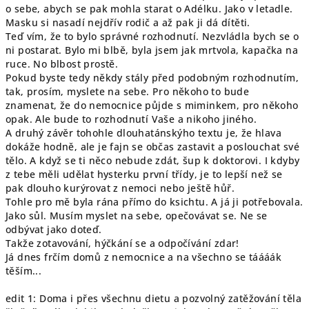
o sebe, abych se pak mohla starat o Adélku. Jako v letadle.
Masku si nasadí nejdřív rodič a až pak ji dá dítěti.
Teď vím, že to bylo správné rozhodnutí. Nezvládla bych se o
ni postarat. Bylo mi blbě, byla jsem jak mrtvola, kapačka na
ruce. No blbost prostě.
Pokud byste tedy někdy stály před podobným rozhodnutím,
tak, prosím, myslete na sebe. Pro někoho to bude
znamenat, že do nemocnice půjde s miminkem, pro někoho
opak. Ale bude to rozhodnutí Vaše a nikoho jiného.
A druhý závěr tohohle dlouhatánskýho textu je, že hlava
dokáže hodně, ale je fajn se občas zastavit a poslouchat své
tělo. A když se ti něco nebude zdát, šup k doktorovi. I kdyby
z tebe měli udělat hysterku první třídy, je to lepší než se
pak dlouho kurýrovat z nemoci nebo ještě hůř.
Tohle pro mě byla rána přímo do ksichtu. A já ji potřebovala.
Jako sůl. Musím myslet na sebe, opečovávat se. Ne se
odbývat jako doteď.
Takže zotavování, hýčkání se a odpočívání zdar!
Já dnes frčím domů z nemocnice a na všechno se táááák
těším...
edit 1: Doma i přes všechnu dietu a pozvolný zatěžování těla