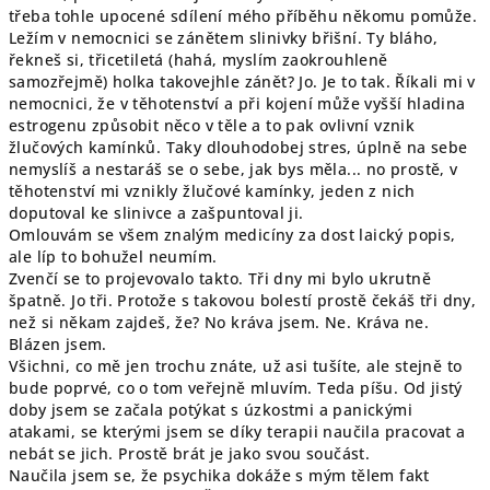
třeba tohle upocené sdílení mého příběhu někomu pomůže.
Ležím v nemocnici se zánětem slinivky břišní. Ty bláho,
řekneš si, třicetiletá (hahá, myslím zaokrouhleně
samozřejmě) holka takovejhle zánět? Jo. Je to tak. Říkali mi v
nemocnici, že v těhotenství a při kojení může vyšší hladina
estrogenu způsobit něco v těle a to pak ovlivní vznik
žlučových kamínků. Taky dlouhodobej stres, úplně na sebe
nemyslíš a nestaráš se o sebe, jak bys měla... no prostě, v
těhotenství mi vznikly žlučové kamínky, jeden z nich
doputoval ke slinivce a zašpuntoval ji.
Omlouvám se všem znalým medicíny za dost laický popis,
ale líp to bohužel neumím.
Zvenčí se to projevovalo takto. Tři dny mi bylo ukrutně
špatně. Jo tři. Protože s takovou bolestí prostě čekáš tři dny,
než si někam zajdeš, že? No kráva jsem. Ne. Kráva ne.
Blázen jsem.
Všichni, co mě jen trochu znáte, už asi tušíte, ale stejně to
bude poprvé, co o tom veřejně mluvím. Teda píšu. Od jistý
doby jsem se začala potýkat s úzkostmi a panickými
atakami, se kterými jsem se díky terapii naučila pracovat a
nebát se jich. Prostě brát je jako svou součást.
Naučila jsem se, že psychika dokáže s mým tělem fakt