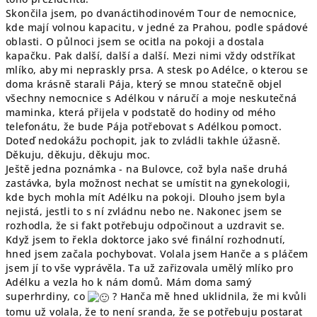
Skončila jsem, po dvanáctihodinovém Tour de nemocnice,
kde mají volnou kapacitu, v jedné za Prahou, podle spádové
oblasti. O půlnoci jsem se ocitla na pokoji a dostala
kapačku. Pak další, další a další. Mezi nimi vždy odstříkat
mlíko, aby mi nepraskly prsa. A stesk po Adélce, o kterou se
doma krásně starali Pája, který se mnou statečně objel
všechny nemocnice s Adélkou v náručí a moje neskutečná
maminka, která přijela v podstatě do hodiny od mého
telefonátu, že bude Pája potřebovat s Adélkou pomoct.
Doteď nedokážu pochopit, jak to zvládli takhle úžasně.
Děkuju, děkuju, děkuju moc.
Ještě jedna poznámka - na Bulovce, což byla naše druhá
zastávka, byla možnost nechat se umístit na gynekologii,
kde bych mohla mít Adélku na pokoji. Dlouho jsem byla
nejistá, jestli to s ní zvládnu nebo ne. Nakonec jsem se
rozhodla, že si fakt potřebuju odpočinout a uzdravit se.
Když jsem to řekla doktorce jako své finální rozhodnutí,
hned jsem začala pochybovat. Volala jsem Hanče a s pláčem
jsem jí to vše vyprávěla. Ta už zařizovala umělý mlíko pro
Adélku a vezla ho k nám domů. Mám doma samý
superhrdiny, co
? Hanča mě hned uklidnila, že mi kvůli
tomu už volala, že to není sranda, že se potřebuju postarat