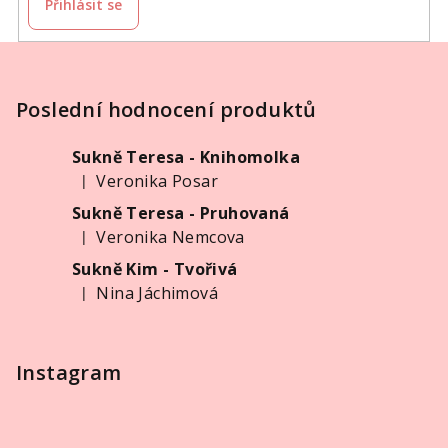
Přihlásit se
Z
á
p
Poslední hodnocení produktů
a
Sukně Teresa - Knihomolka
t
Veronika Posar
|
í
Hodnocení produktu je 5 z 5 hvězdiček.
Sukně Teresa - Pruhovaná
Veronika Nemcova
|
Hodnocení produktu je 5 z 5 hvězdiček.
Sukně Kim - Tvořivá
Nina Jáchimová
|
Hodnocení produktu je 5 z 5 hvězdiček.
Instagram