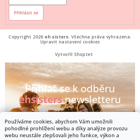
Přihlásit se
Copyright 2026
eh sisters
. Všechna práva vyhrazena.
Upravit nastavení cookies
Vytvořil Shoptet
Přihlaš se k odběru
ehsisters
newsletteru
Chceš být první, kdo se dozví o našich novinkách a
Používáme cookies, abychom Vám umožnili
speciálních akcích? Máme radost :-)
pohodlné prohlížení webu a díky analýze provozu
webu neustále zlepšovali jeho funkce, výkon a
Byla by škoda, kdyby zrovna Tobě něco uniklo!