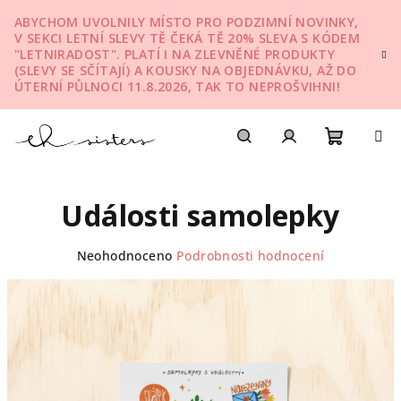
Přejít
ABYCHOM UVOLNILY MÍSTO PRO PODZIMNÍ NOVINKY,
na
V SEKCI LETNÍ SLEVY TĚ ČEKÁ TĚ 20% SLEVA S KÓDEM
obsah
"LETNIRADOST". PLATÍ I NA ZLEVNĚNÉ PRODUKTY
(SLEVY SE SČÍTAJÍ) A KOUSKY NA OBJEDNÁVKU, AŽ DO
ÚTERNÍ PŮLNOCI 11.8.2026, TAK TO NEPROŠVIHNI!
Nákupn
Hledat
Přihlášení
Události samolepky
košík
Průměrné
Neohodnoceno
Podrobnosti hodnocení
hodnocení
produktu
je
0,0
z
5
hvězdiček.