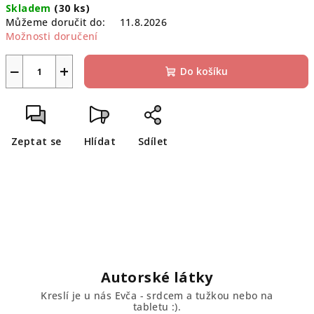
Skladem
(30 ks)
cena:
Můžeme doručit do:
11.8.2026
Možnosti doručení
−
+
Do košíku
Zeptat se
Hlídat
Sdílet
Autorské látky
Kreslí je u nás Evča - srdcem a tužkou nebo na
tabletu :).