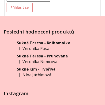
Přihlásit se
Z
á
p
Poslední hodnocení produktů
a
Sukně Teresa - Knihomolka
t
Veronika Posar
|
í
Hodnocení produktu je 5 z 5 hvězdiček.
Sukně Teresa - Pruhovaná
Veronika Nemcova
|
Hodnocení produktu je 5 z 5 hvězdiček.
Sukně Kim - Tvořivá
Nina Jáchimová
|
Hodnocení produktu je 5 z 5 hvězdiček.
Instagram