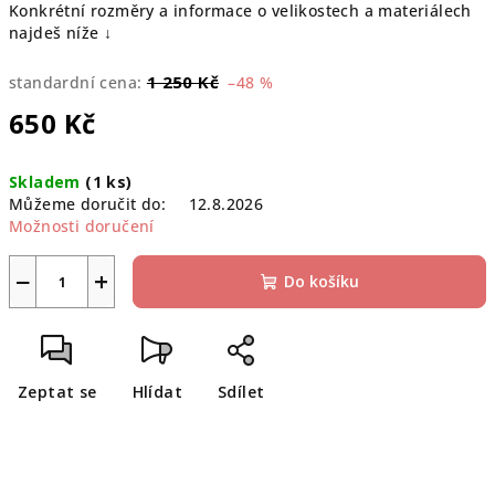
Konkrétní rozměry a informace o velikostech a materiálech
najdeš níže ↓
1 250 Kč
standardní cena:
–48 %
650 Kč
Měrná
Skladem
(1 ks)
cena:
Můžeme doručit do:
12.8.2026
Možnosti doručení
−
+
Do košíku
Zeptat se
Hlídat
Sdílet