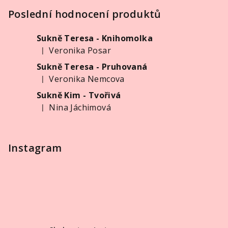
á
p
Poslední hodnocení produktů
a
Sukně Teresa - Knihomolka
t
Veronika Posar
|
í
Hodnocení produktu je 5 z 5 hvězdiček.
Sukně Teresa - Pruhovaná
Veronika Nemcova
|
Hodnocení produktu je 5 z 5 hvězdiček.
Sukně Kim - Tvořivá
Nina Jáchimová
|
Hodnocení produktu je 5 z 5 hvězdiček.
Instagram