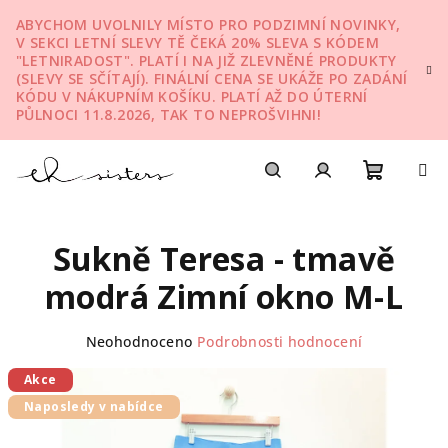
Přejít
ABYCHOM UVOLNILY MÍSTO PRO PODZIMNÍ NOVINKY,
na
V SEKCI LETNÍ SLEVY TĚ ČEKÁ 20% SLEVA S KÓDEM
obsah
"LETNIRADOST". PLATÍ I NA JIŽ ZLEVNĚNÉ PRODUKTY
(SLEVY SE SČÍTAJÍ). FINÁLNÍ CENA SE UKÁŽE PO ZADÁNÍ
KÓDU V NÁKUPNÍM KOŠÍKU. PLATÍ AŽ DO ÚTERNÍ
PŮLNOCI 11.8.2026, TAK TO NEPROŠVIHNI!
Nákupn
Hledat
Přihlášení
Sukně Teresa - tmavě
košík
modrá Zimní okno M-L
Průměrné
Neohodnoceno
Podrobnosti hodnocení
hodnocení
produktu
Akce
je
Naposledy v nabídce
0,0
z