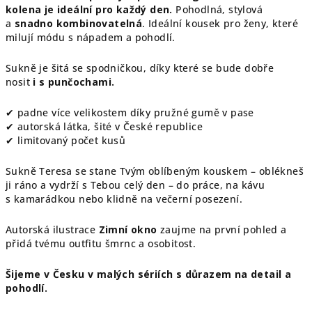
kolena je ideální pro každý den.
Pohodlná, stylová
a
snadno kombinovatelná
. Ideální kousek pro ženy, které
milují módu s nápadem a pohodlí.
Sukně je šitá se spodničkou, díky které se bude dobře
nosit
i s punčochami.
✔ padne více velikostem díky pružné gumě v pase
✔ autorská látka, šité v České republice
✔ limitovaný počet kusů
Sukně Teresa se stane Tvým oblíbeným kouskem – oblékneš
ji ráno a vydrží s Tebou celý den – do práce, na kávu
s kamarádkou nebo klidně na večerní posezení.
Autorská ilustrace
Zimní okno
zaujme na první pohled a
přidá tvému outfitu šmrnc a osobitost.
Šijeme v Česku v malých sériích s důrazem na detail a
pohodlí.