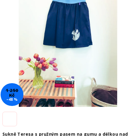
5
hvězdiček.
1 250
Kč
–48 %
Sukně Teresa s pružným pasem na gumu a délkou nad