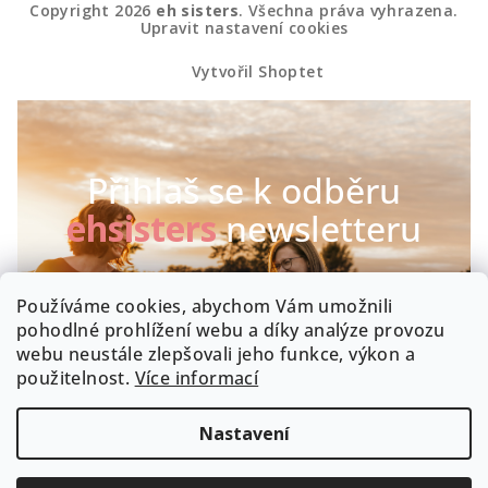
Copyright 2026
eh sisters
. Všechna práva vyhrazena.
Upravit nastavení cookies
Vytvořil Shoptet
Přihlaš se k odběru
ehsisters
newsletteru
Chceš být první, kdo se dozví o našich novinkách a
Používáme cookies, abychom Vám umožnili
speciálních akcích? Máme radost :-)
pohodlné prohlížení webu a díky analýze provozu
webu neustále zlepšovali jeho funkce, výkon a
Byla by škoda, kdyby zrovna Tobě něco uniklo!
použitelnost.
Více informací
Nastavení