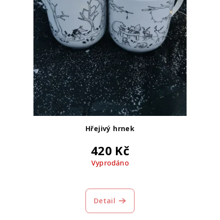
Hřejivý hrnek
420 Kč
Vyprodáno
Průměrné
hodnocení
produktu
Detail
je
5,0