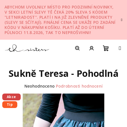
Přejít
ABYCHOM UVOLNILY MÍSTO PRO PODZIMNÍ NOVINKY,
na
V SEKCI LETNÍ SLEVY TĚ ČEKÁ 20% SLEVA S KÓDEM
obsah
"LETNIRADOST". PLATÍ I NA JIŽ ZLEVNĚNÉ PRODUKTY
(SLEVY SE SČÍTAJÍ). FINÁLNÍ CENA SE UKÁŽE PO ZADÁNÍ
KÓDU V NÁKUPNÍM KOŠÍKU. PLATÍ AŽ DO ÚTERNÍ
PŮLNOCI 11.8.2026, TAK TO NEPROŠVIHNI!
Nákupn
Hledat
Přihlášení
Sukně Teresa - Pohodlná
košík
Průměrné
Neohodnoceno
Podrobnosti hodnocení
hodnocení
produktu
Akce
je
Tip
0,0
z
5
hvězdiček.