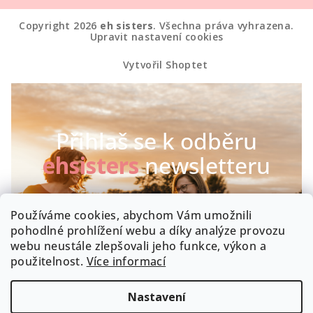
Copyright 2026
eh sisters
. Všechna práva vyhrazena.
Upravit nastavení cookies
Vytvořil Shoptet
Přihlaš se k odběru
ehsisters
newsletteru
Chceš být první, kdo se dozví o našich novinkách a
Používáme cookies, abychom Vám umožnili
speciálních akcích? Máme radost :-)
pohodlné prohlížení webu a díky analýze provozu
webu neustále zlepšovali jeho funkce, výkon a
Byla by škoda, kdyby zrovna Tobě něco uniklo!
použitelnost.
Více informací
Nastavení