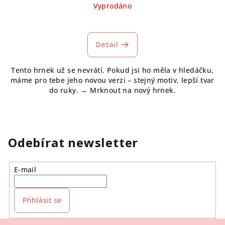
Vyprodáno
Průměrné
hodnocení
produktu
Detail
je
5,0
Tento hrnek už se nevrátí. Pokud jsi ho měla v hledáčku,
z
máme pro tebe jeho novou verzi – stejný motiv, lepší tvar
5
do ruky. → Mrknout na nový hrnek.
hvězdiček.
Odebírat newsletter
E-mail
Přihlásit se
Z