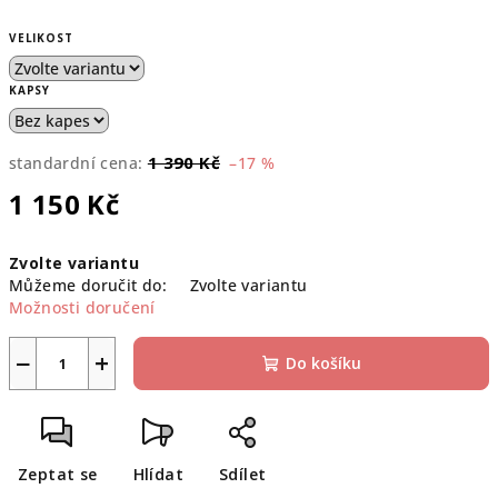
VELIKOST
KAPSY
1 390 Kč
standardní cena:
–17 %
1 150 Kč
Měrná
Zvolte variantu
cena:
Můžeme doručit do:
Zvolte variantu
Možnosti doručení
−
+
Do košíku
Zeptat se
Hlídat
Sdílet