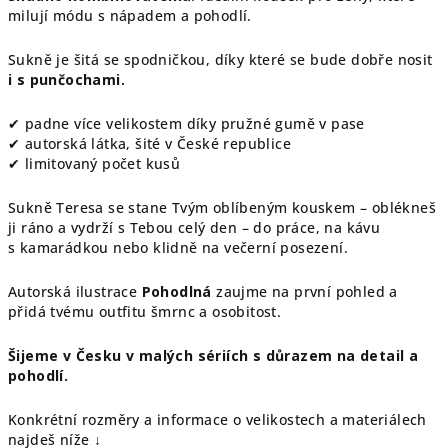
milují módu s nápadem a pohodlí.
Sukně je šitá se spodničkou, díky které se bude dobře nosit
i s punčochami.
✔ padne více velikostem díky pružné gumě v pase
✔ autorská látka, šité v České republice
✔ limitovaný počet kusů
Sukně Teresa se stane Tvým oblíbeným kouskem – oblékneš
ji ráno a vydrží s Tebou celý den – do práce, na kávu
s kamarádkou nebo klidně na večerní posezení.
Autorská ilustrace
Pohodlná
zaujme na první pohled a
přidá tvému outfitu šmrnc a osobitost.
Šijeme v Česku v malých sériích s důrazem na detail a
pohodlí.
Konkrétní rozměry a informace o velikostech a materiálech
najdeš níže ↓