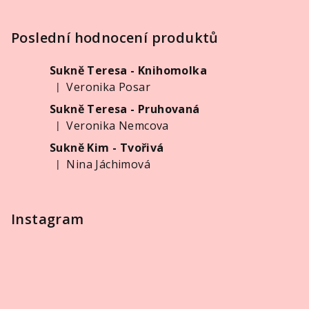
á
p
Poslední hodnocení produktů
a
Sukně Teresa - Knihomolka
t
Veronika Posar
|
í
Hodnocení produktu je 5 z 5 hvězdiček.
Sukně Teresa - Pruhovaná
Veronika Nemcova
|
Hodnocení produktu je 5 z 5 hvězdiček.
Sukně Kim - Tvořivá
Nina Jáchimová
|
Hodnocení produktu je 5 z 5 hvězdiček.
Instagram