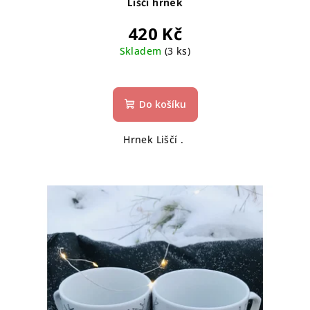
Liščí hrnek
420 Kč
Skladem
(3 ks)
Do košíku
Hrnek Liščí .