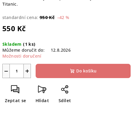
Titanic.
950 Kč
standardní cena:
–42 %
550 Kč
Měrná
Skladem
(1 ks)
cena:
Můžeme doručit do:
12.8.2026
Možnosti doručení
−
+
Do košíku
Zeptat se
Hlídat
Sdílet