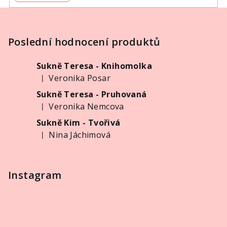
Z
á
p
Poslední hodnocení produktů
a
Sukně Teresa - Knihomolka
t
Veronika Posar
|
í
Hodnocení produktu je 5 z 5 hvězdiček.
Sukně Teresa - Pruhovaná
Veronika Nemcova
|
Hodnocení produktu je 5 z 5 hvězdiček.
Sukně Kim - Tvořivá
Nina Jáchimová
|
Hodnocení produktu je 5 z 5 hvězdiček.
Instagram