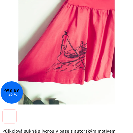
5
hvězdiček.
950 Kč
–42 %
Půlkolová sukně s lycrou v pase s autorským motivem