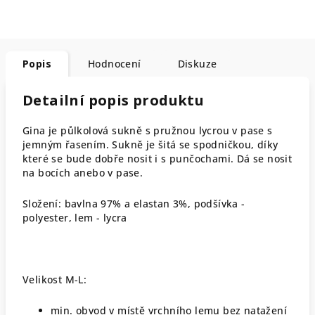
Popis
Hodnocení
Diskuze
Detailní popis produktu
Gina je půlkolová sukně s pružnou lycrou v pase s
jemným řasením. Sukně je šitá se spodničkou, díky
které se bude dobře nosit i s punčochami. Dá se nosit
na bocích anebo v pase.
Složení: bavlna 97% a elastan 3%, podšívka -
polyester, lem - lycra
Velikost M-L:
min. obvod v místě vrchního lemu bez natažení