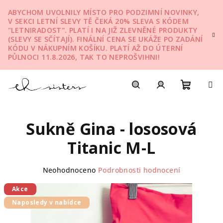
Přejít
ABYCHOM UVOLNILY MÍSTO PRO PODZIMNÍ NOVINKY,
na
V SEKCI LETNÍ SLEVY TĚ ČEKÁ 20% SLEVA S KÓDEM
obsah
"LETNIRADOST". PLATÍ I NA JIŽ ZLEVNĚNÉ PRODUKTY
(SLEVY SE SČÍTAJÍ). FINÁLNÍ CENA SE UKÁŽE PO ZADÁNÍ
KÓDU V NÁKUPNÍM KOŠÍKU. PLATÍ AŽ DO ÚTERNÍ
PŮLNOCI 11.8.2026, TAK TO NEPROŠVIHNI!
Nákupn
Hledat
Přihlášení
Sukně Gina - lososová
košík
Titanic M-L
Průměrné
Neohodnoceno
Podrobnosti hodnocení
hodnocení
produktu
Akce
je
Naposledy v nabídce
0,0
z