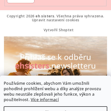
Copyright 2026
eh sisters
. Všechna práva vyhrazena.
Upravit nastavení cookies
Vytvořil Shoptet
Přihlaš se k odběru
ehsisters
newsletteru
Chceš být první, kdo se dozví o našich novinkách a
Používáme cookies, abychom Vám umožnili
speciálních akcích? Máme radost :-)
pohodlné prohlížení webu a díky analýze provozu
webu neustále zlepšovali jeho funkce, výkon a
Byla by škoda, kdyby zrovna Tobě něco uniklo!
použitelnost.
Více informací