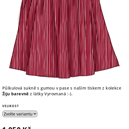
Půlkulová sukně s gumou v pase s naším tiskem z kolekce
Žiju barevně
z látky Vyrovnaná :-).
VELIKOST