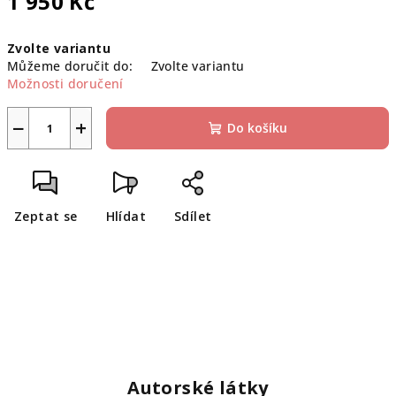
1 950 Kč
Měrná
Zvolte variantu
cena:
Můžeme doručit do:
Zvolte variantu
Možnosti doručení
−
+
Do košíku
Zeptat se
Hlídat
Sdílet
Autorské látky