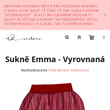
Přejít
ABYCHOM UVOLNILY MÍSTO PRO PODZIMNÍ NOVINKY,
na
V SEKCI LETNÍ SLEVY TĚ ČEKÁ TĚ 20% SLEVA S KÓDEM
obsah
"LETNIRADOST". PLATÍ I NA ZLEVNĚNÉ PRODUKTY
(SLEVY SE SČÍTAJÍ) A KOUSKY NA OBJEDNÁVKU, AŽ DO
ÚTERNÍ PŮLNOCI 11.8.2026, TAK TO NEPROŠVIHNI!
Nákupn
Hledat
Přihlášení
Sukně Emma - Vyrovnaná
košík
Průměrné
Neohodnoceno
Podrobnosti hodnocení
hodnocení
produktu
je
0,0
z
5
hvězdiček.