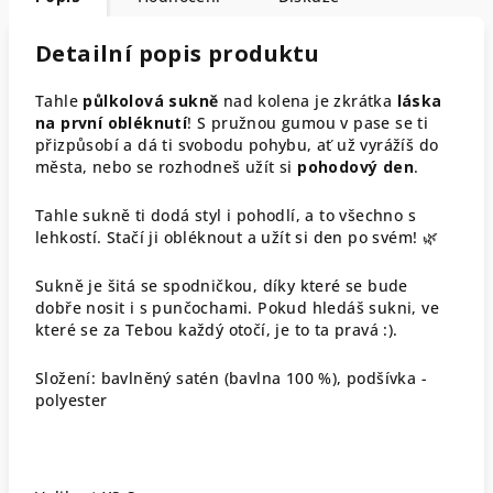
Detailní popis produktu
Tahle
půlkolová sukně
nad kolena je zkrátka
láska
na první obléknutí
! S pružnou gumou v pase se ti
přizpůsobí a dá ti svobodu pohybu, ať už vyrážíš do
města, nebo se rozhodneš užít si
pohodový den
.
Tahle sukně ti dodá styl i pohodlí, a to všechno s
lehkostí. Stačí ji obléknout a užít si den po svém! 🌿
Sukně je šitá se spodničkou, díky které se bude
dobře nosit i s punčochami. Pokud hledáš sukni, ve
které se za Tebou každý otočí, je to ta pravá :).
Složení: bavlněný satén (bavlna 100 %), podšívka -
polyester