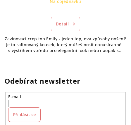
Na objednávku
Detail
Zavinovací crop top Emily - jeden top, dva způsoby nošení!
Je to rafinovaný kousek, který můžeš nosit oboustranně –
s výstřihem vpředu pro elegantní look nebo naopak s...
Odebírat newsletter
E-mail
Přihlásit se
Z