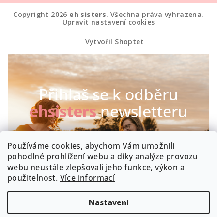
Copyright 2026
eh sisters
. Všechna práva vyhrazena.
Upravit nastavení cookies
Vytvořil Shoptet
Přihlaš se k odběru
ehsisters
newsletteru
Chceš být první, kdo se dozví o našich novinkách a
Používáme cookies, abychom Vám umožnili
speciálních akcích? Máme radost :-)
pohodlné prohlížení webu a díky analýze provozu
webu neustále zlepšovali jeho funkce, výkon a
Byla by škoda, kdyby zrovna Tobě něco uniklo!
použitelnost.
Více informací
Nastavení