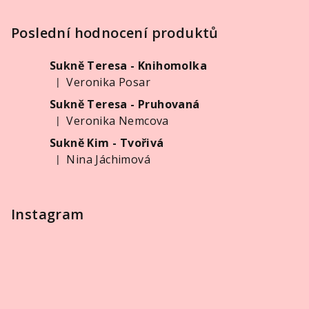
á
p
Poslední hodnocení produktů
a
Sukně Teresa - Knihomolka
t
Veronika Posar
|
í
Hodnocení produktu je 5 z 5 hvězdiček.
Sukně Teresa - Pruhovaná
Veronika Nemcova
|
Hodnocení produktu je 5 z 5 hvězdiček.
Sukně Kim - Tvořivá
Nina Jáchimová
|
Hodnocení produktu je 5 z 5 hvězdiček.
Instagram