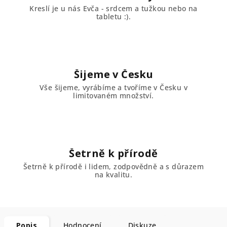
Kreslí je u nás Evča - srdcem a tužkou nebo na
tabletu :).
Šijeme v Česku
Vše šijeme, vyrábíme a tvoříme v Česku v
limitovaném množství.
Šetrně k přírodě
Šetrně k přírodě i lidem, zodpovědně a s důrazem
na kvalitu.
Popis
Hodnocení
Diskuze