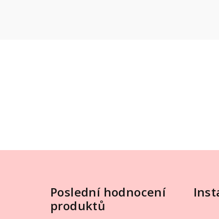
Z
á
Poslední hodnocení
Ins
p
produktů
a