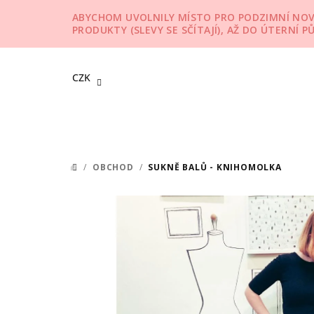
Přejít
ABYCHOM UVOLNILY MÍSTO PRO PODZIMNÍ NOVIN
na
PRODUKTY (SLEVY SE SČÍTAJÍ), AŽ DO ÚTERNÍ P
obsah
CZK
/
OBCHOD
/
SUKNĚ BALŮ - KNIHOMOLKA
DOMŮ