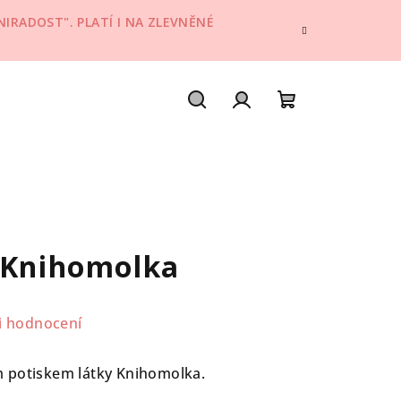
IRADOST". PLATÍ I NA ZLEVNĚNÉ
Hledat
Přihlášení
Nákupní
košík
 Knihomolka
i hodnocení
 potiskem látky Knihomolka.