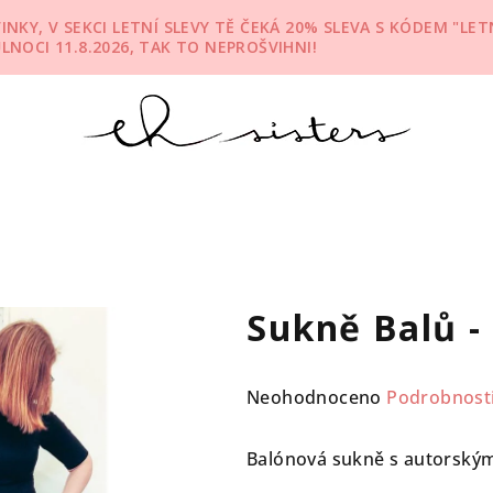
KY, V SEKCI LETNÍ SLEVY TĚ ČEKÁ 20% SLEVA S KÓDEM "LETN
ŮLNOCI 11.8.2026, TAK TO NEPROŠVIHNI!
Sukně Balů -
Průměrné
Neohodnoceno
Podrobnost
hodnocení
produktu
Balónová sukně s autorským
je