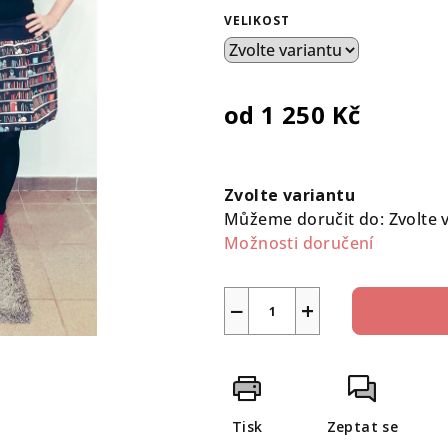
0,0
VELIKOST
z
5
hvězdiček.
od
1 250 Kč
Měrná
cena:
Zvolte variantu
Můžeme doručit do:
Zvolte 
Možnosti doručení
−
+
Tisk
Zeptat se