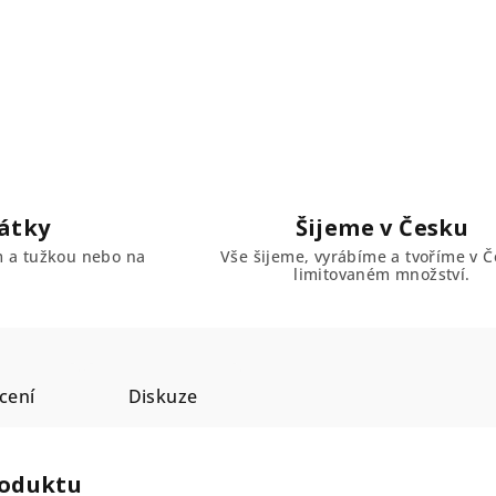
átky
Šijeme v Česku
em a tužkou nebo na
Vše šijeme, vyrábíme a tvoříme v Č
limitovaném množství.
cení
Diskuze
roduktu