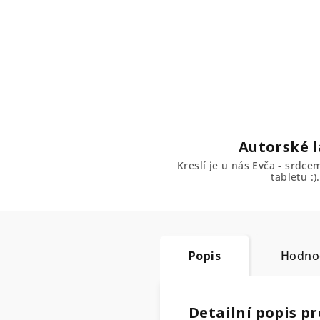
Autorské l
Kreslí je u nás Evča - srdc
tabletu :).
Popis
Hodno
Detailní popis p