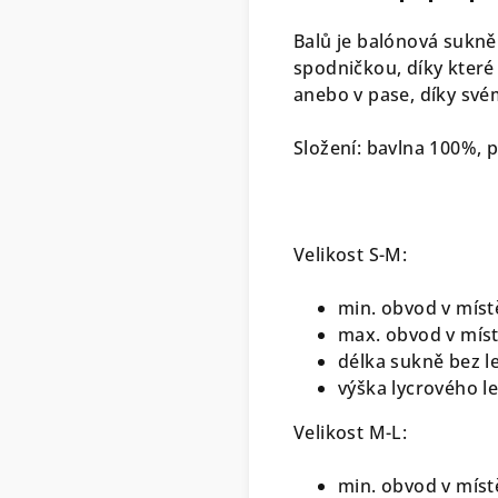
Balů je balónová sukně
spodničkou, díky které
anebo v pase, díky své
Složení: bavlna 100%, p
Velikost S-M:
min. obvod v míst
max. obvod v míst
délka sukně bez 
výška lycrového l
Velikost M-L:
min. obvod v míst