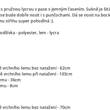
 s pružnou lycrou v pase s jemným řasením. Sukně je šit
 se bude dobře nosit i s punčochami. Dá se nosit na bocí
mu střihu super pohodlná :).
odšívka - polyester, lem - lycra
ě vrchního lemu bez natažení - 62cm
ě vrchního lemu při natažení - 103cm
lemu - 36cm
emu - 8cm
ě vrchního lemu bez natažení - 70cm