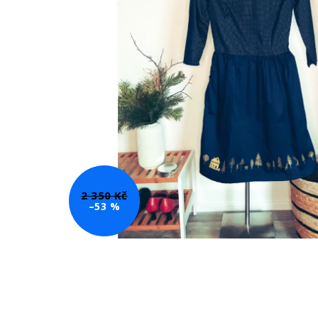
2 350 Kč
–53 %