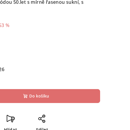
ódou 50.let s mírně řasenou sukní, s
53 %
26
Do košíku
Hlídat
Sdílet