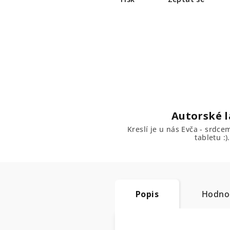
Autorské l
Kreslí je u nás Evča - srdc
tabletu :).
Popis
Hodno