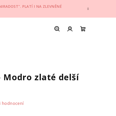
IRADOST". PLATÍ I NA ZLEVNĚNÉ
Hledat
Přihlášení
Nákupní
košík
 Modro zlaté delší
i hodnocení