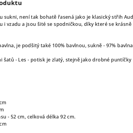
roduktu
 sukni, není tak bohatě řasená jako je klasický střih Audre
u i vzadu a jsou šité se spodničkou, díky které se krásně 
bavlna, je podšitý také 100% bavlnou, sukně - 97% bavlna
 šatů - Les - potisk je zlatý, stejně jako drobné puntíčky
 cm
cm
su - 52 cm, celková délka 92 cm.
 cm