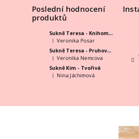
Poslední hodnocení
Ins
p
produktů
a
t
Sukně Teresa - Knihomolka
Veronika Posar
|
í
Hodnocení produktu je 5 z 5 hvězdiček.
Sukně Teresa - Pruhovaná
Veronika Nemcova
|
Hodnocení produktu je 5 z 5 hvězdiček.
Sukně Kim - Tvořivá
Nina Jáchimová
|
Hodnocení produktu je 5 z 5 hvězdiček.