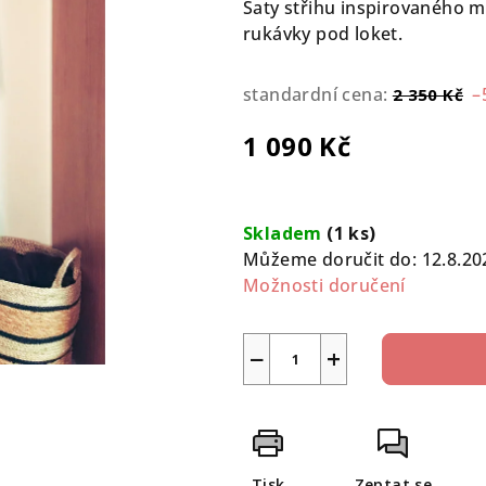
Šaty střihu inspirovaného m
je
rukávky pod loket.
0,0
z
standardní cena:
–
2 350 Kč
5
hvězdiček.
1 090 Kč
Měrná
cena:
Skladem
(1 ks)
Můžeme doručit do:
12.8.20
Možnosti doručení
−
+
Tisk
Zeptat se