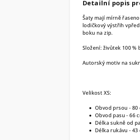
Detailní popis p
Šaty mají mírně řasenou
lodičkový výstřih vpřed
boku na zip.
Složení: živůtek 100 % 
Autorský motiv na sukni
Velikost XS:
Obvod prsou - 80
Obvod pasu - 66 
Délka sukně od pa
Délka rukávu - 43