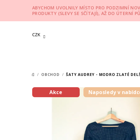
Přejít
ABYCHOM UVOLNILY MÍSTO PRO PODZIMNÍ NOVIN
na
PRODUKTY (SLEVY SE SČÍTAJÍ), AŽ DO ÚTERNÍ P
obsah
CZK
/
OBCHOD
/
ŠATY AUDREY - MODRO ZLATÉ DEL
DOMŮ
Akce
Naposledy v nabídc