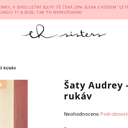
KY, V SEKCI LETNÍ SLEVY TĚ ČEKÁ 20% SLEVA S KÓDEM "LETN
ŮLNOCI 11.8.2026, TAK TO NEPROŠVIHNI!
ŠÍ RUKÁV
Šaty Audrey -
e
rukáv
Průměrné
Neohodnoceno
Podrobnost
hodnocení
produktu