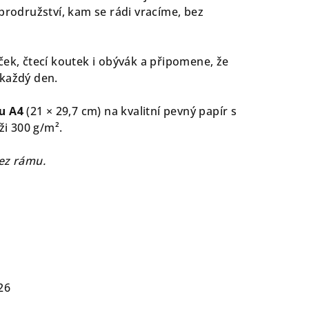
brodružství, kam se rádi vracíme, bez
ček, čtecí koutek i obývák a připomene, že
 každý den.
u A4
(21 × 29,7 cm) na kvalitní pevný papír s
i 300 g/m².
ez rámu.
26