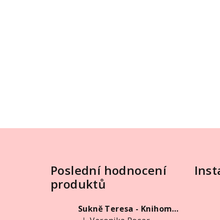
Z
á
Poslední hodnocení
Ins
p
produktů
a
t
Sukně Teresa - Knihomolka