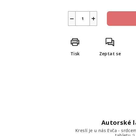
−
+
Tisk
Zeptat se
Autorské l
Kreslí je u nás Evča - srdc
tabletu :).