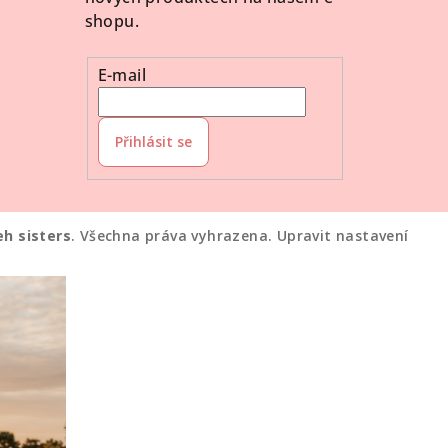
shopu.
E-mail
Přihlásit se
eh sisters
. Všechna práva vyhrazena.
Upravit nastavení