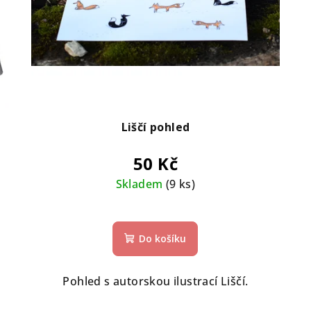
Liščí pohled
50 Kč
Skladem
(9 ks)
Do košíku
Pohled s autorskou ilustrací Liščí.