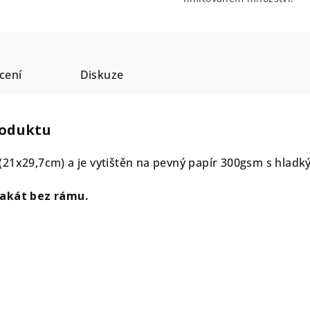
cení
Diskuze
roduktu
(21x29,7cm) a je vytištěn na pevný papír 300gsm s hlad
lakát bez rámu.