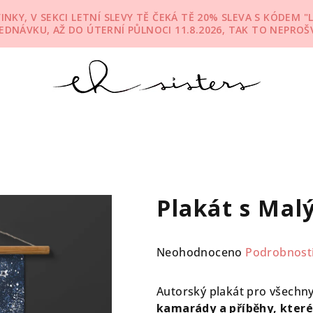
KY, V SEKCI LETNÍ SLEVY TĚ ČEKÁ TĚ 20% SLEVA S KÓDEM "L
JEDNÁVKU, AŽ DO ÚTERNÍ PŮLNOCI 11.8.2026, TAK TO NEPROŠV
Plakát s Mal
Průměrné
Neohodnoceno
Podrobnost
hodnocení
produktu
Autorský plakát pro všechny
je
kamarády a příběhy, které