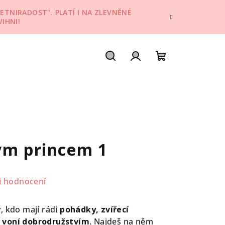
ETNIRADOST". PLATÍ I NA ZLEVNĚNÉ
IHNI!
Hledat
Přihlášení
Nákupní
košík
ým princem 1
i hodnocení
, kdo mají rádi
pohádky, zvířecí
 voní dobrodružstvím
. Najdeš na něm