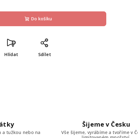
Do košíku
Hlídat
Sdílet
átky
Šijeme v Česku
em a tužkou nebo na
Vše šijeme, vyrábíme a tvoříme v Č
limitovaném množství.