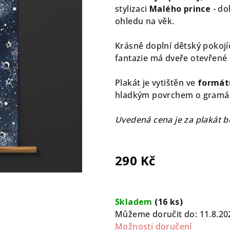
0,0
stylizaci
Malého prince
- do
z
ohledu na věk.
5
hvězdiček.
Krásně doplní dětský pokojí
fantazie má dveře otevřené
Plakát je vytištěn ve
formát
hladkým povrchem o gramáž
Uvedená cena je za plakát b
290 Kč
Měrná
cena:
Skladem
(16 ks)
Můžeme doručit do:
11.8.20
Možnosti doručení