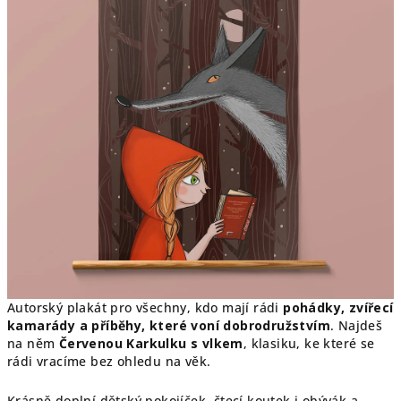
hvězdiček.
Autorský plakát pro všechny, kdo mají rádi
pohádky, zvířecí
kamarády a příběhy, které voní dobrodružstvím
. Najdeš
na něm
Červenou Karkulku s vlkem
, klasiku, ke které se
rádi vracíme bez ohledu na věk.
Krásně doplní dětský pokojíček, čtecí koutek i obývák a