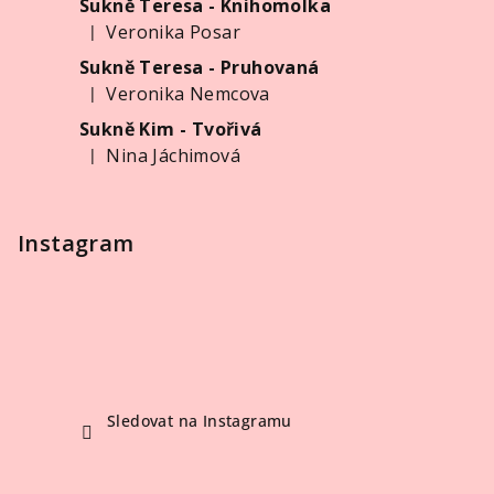
Sukně Teresa - Knihomolka
t
Veronika Posar
|
í
Hodnocení produktu je 5 z 5 hvězdiček.
Sukně Teresa - Pruhovaná
Veronika Nemcova
|
Hodnocení produktu je 5 z 5 hvězdiček.
Sukně Kim - Tvořivá
Nina Jáchimová
|
Hodnocení produktu je 5 z 5 hvězdiček.
Instagram
Sledovat na Instagramu