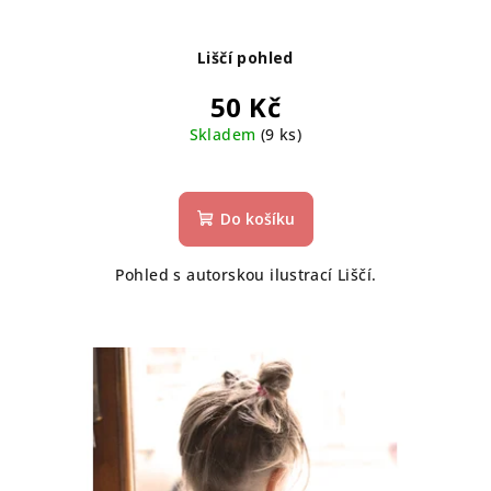
Liščí pohled
50 Kč
Skladem
(9 ks)
Do košíku
Pohled s autorskou ilustrací Liščí.