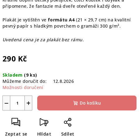
připomene, že fantazie má dveře otevřené každý den.
Plakát je vytištěn ve
formátu A4
(21 × 29,7 cm) na kvalitní
pevný papír s hladkým povrchem o gramáži 300 g/m².
Uvedená cena je za plakát bez rámu.
290 Kč
Měrná
Skladem
(9 ks)
cena:
Můžeme doručit do:
12.8.2026
Možnosti doručení
−
+
Do košíku
Zeptat se
Hlídat
Sdílet