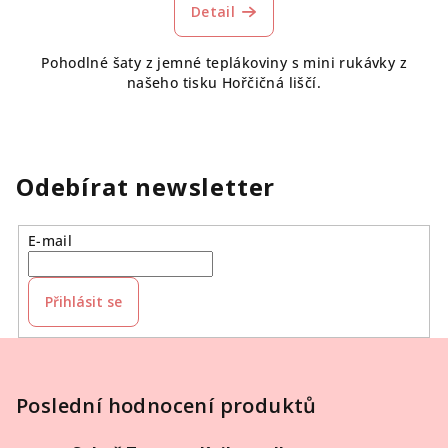
Detail
Pohodlné šaty z jemné teplákoviny s mini rukávky z
našeho tisku Hořčičná liščí.
Odebírat newsletter
E-mail
Přihlásit se
Z
á
p
Poslední hodnocení produktů
a