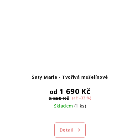
Šaty Marie - Tvořivá mušelínové
1 690 Kč
od
2 550 Kč
(až –33 %)
Skladem
(1 ks)
Detail