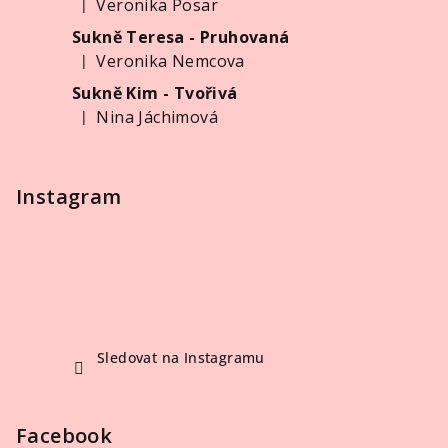
Veronika Posar
|
í
Hodnocení produktu je 5 z 5 hvězdiček.
Sukně Teresa - Pruhovaná
Veronika Nemcova
|
Hodnocení produktu je 5 z 5 hvězdiček.
Sukně Kim - Tvořivá
Nina Jáchimová
|
Hodnocení produktu je 5 z 5 hvězdiček.
Instagram
Sledovat na Instagramu
Facebook