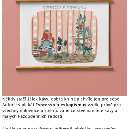
hvězdiček.
Někdy stačí šálek kávy, dobrá kniha a chvíle jen pro sebe.
Autorský plakát
Espresso a eskapismus
vznikl právě pro
všechny milovnice příběhů, vůně čerstvě namleté kávy a
malých každodenních radostí.
Skvěle se bude vyjímat v knihovně, obýváku, pracovním