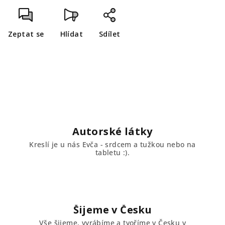
Zeptat se
Hlídat
Sdílet
Autorské látky
Kreslí je u nás Evča - srdcem a tužkou nebo na
tabletu :).
Šijeme v Česku
Vše šijeme, vyrábíme a tvoříme v Česku v