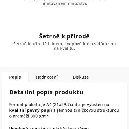
limitovaném množství.
Šetrně k přírodě
Šetrně k přírodě i lidem, zodpovědně a s důrazem
na kvalitu.
Popis
Hodnocení
Diskuze
Detailní popis produktu
Formát plakátu je A4 (21x29,7cm) a je vytištěn na
kvalitní pevný papír
s jemnou zrníčkovou strukturou
o gramáži 300 g/m².
Uvedená cena je za plakát bez rámu.