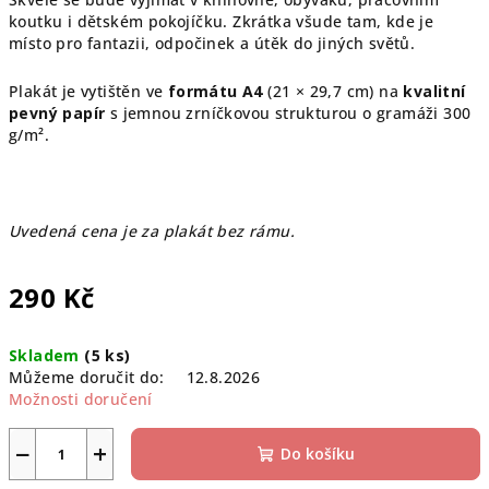
koutku i dětském pokojíčku. Zkrátka všude tam, kde je
místo pro fantazii, odpočinek a útěk do jiných světů.
Plakát je vytištěn ve
formátu A4
(21 × 29,7 cm) na
kvalitní
pevný papír
s jemnou zrníčkovou strukturou o gramáži 300
g/m².
Uvedená cena je za plakát bez rámu.
290 Kč
Měrná
Skladem
(5 ks)
cena:
Můžeme doručit do:
12.8.2026
Možnosti doručení
−
+
Do košíku