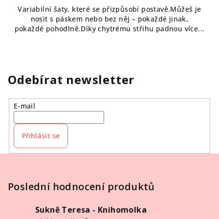
Variabilní šaty, které se přizpůsobí postavě.Můžeš je
nosit s páskem nebo bez něj – pokaždé jinak,
pokaždé pohodlně.Díky chytrému střihu padnou více...
Odebírat newsletter
E-mail
Přihlásit se
Z
á
p
Poslední hodnocení produktů
a
Sukně Teresa - Knihomolka
t