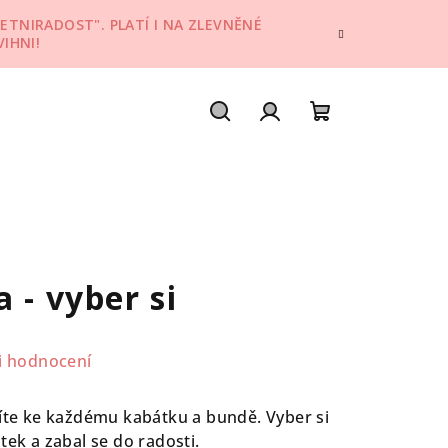
ETNIRADOST". PLATÍ I NA ZLEVNĚNÉ
IHNI!
Hledat
Přihlášení
Nákupní
košík
 - vyber si
i hodnocení
síte ke každému kabátku a bundě. Vyber si
tek a zabal se do radosti.