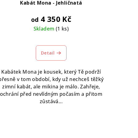
Kabát Mona - Jehličnatá
4 350 Kč
od
Skladem
(1 ks)
Detail
Kabátek Mona je kousek, který Tě podrží
přesně v tom období, kdy už nechceš těžký
zimní kabát, ale mikina je málo. Zahřeje,
ochrání před nevlídným počasím a přitom
zůstává...