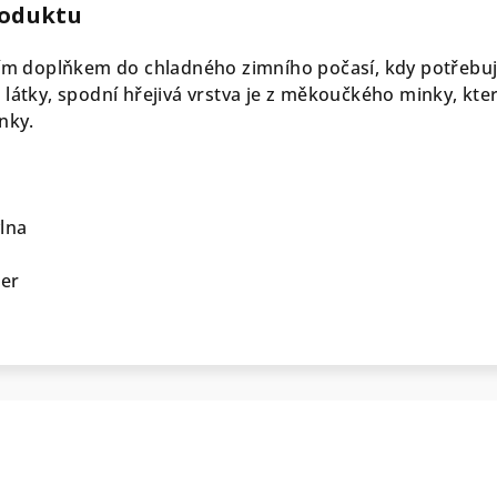
roduktu
ním doplňkem do chladného zimního počasí, kdy potřebuje
látky, spodní hřejivá vrstva je z měkoučkého minky, kter
enky.
vlna
ter