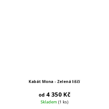
Kabát Mona - Zelená liščí
4 350 Kč
od
Skladem
(1 ks)