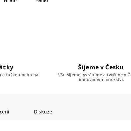
Hlídat
Sdílet
átky
Šijeme v Česku
em a tužkou nebo na
Vše šijeme, vyrábíme a tvoříme v Č
limitovaném množství.
cení
Diskuze