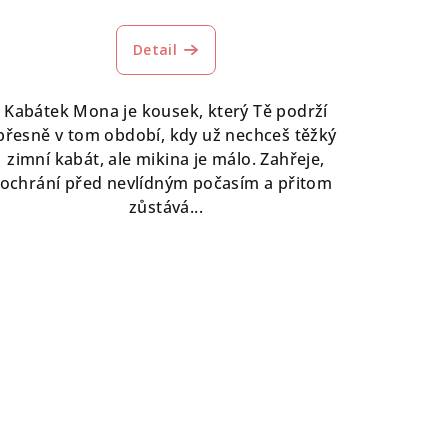
Průměrné
hodnocení
Detail
produktu
je
5,0
Kabátek Mona je kousek, který Tě podrží
z
přesně v tom období, kdy už nechceš těžký
5
zimní kabát, ale mikina je málo. Zahřeje,
hvězdiček.
ochrání před nevlídným počasím a přitom
zůstává...