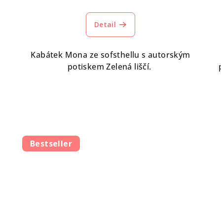
Průměrné
hodnocení
Detail
produktu
je
5,0
Kabátek Mona ze sofsthellu s autorským
z
potiskem Zelená liščí.
5
hvězdiček.
Bestseller