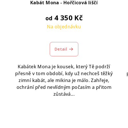
Kabát Mona - Hořčicová liščí
4 350 Kč
od
Na objednávku
Detail
Kabátek Mona je kousek, který Tě podrží
přesně v tom období, kdy už nechceš těžký
zimní kabát, ale mikina je málo. Zahřeje,
ochrání před nevlídným počasím a přitom
zůstává...