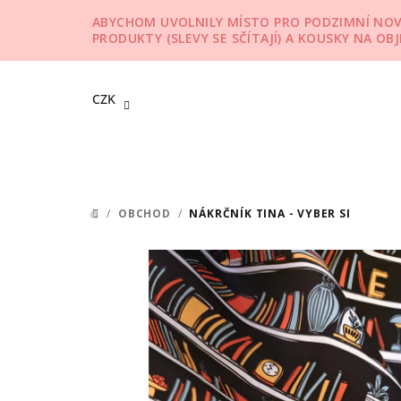
Přejít
ABYCHOM UVOLNILY MÍSTO PRO PODZIMNÍ NOVIN
na
PRODUKTY (SLEVY SE SČÍTAJÍ) A KOUSKY NA OB
obsah
CZK
/
OBCHOD
/
NÁKRČNÍK TINA - VYBER SI
DOMŮ