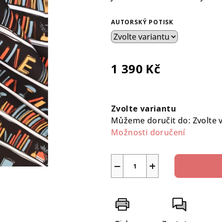
0,0
z
AUTORSKÝ POTISK
5
hvězdiček.
1 390 Kč
Měrná
cena:
Zvolte variantu
Můžeme doručit do:
Zvolte 
Možnosti doručení
−
+