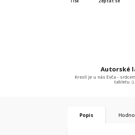
Tisk
Zeptat se
Autorské l
Kreslí je u nás Evča - srdc
tabletu :).
Popis
Hodno