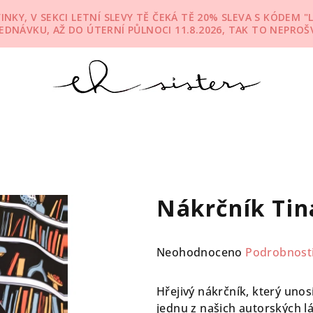
KY, V SEKCI LETNÍ SLEVY TĚ ČEKÁ TĚ 20% SLEVA S KÓDEM "L
JEDNÁVKU, AŽ DO ÚTERNÍ PŮLNOCI 11.8.2026, TAK TO NEPROŠV
Nákrčník Tina
Průměrné
Neohodnoceno
Podrobnost
hodnocení
produktu
Hřejivý nákrčník, který uno
je
jednu z našich autorských lá