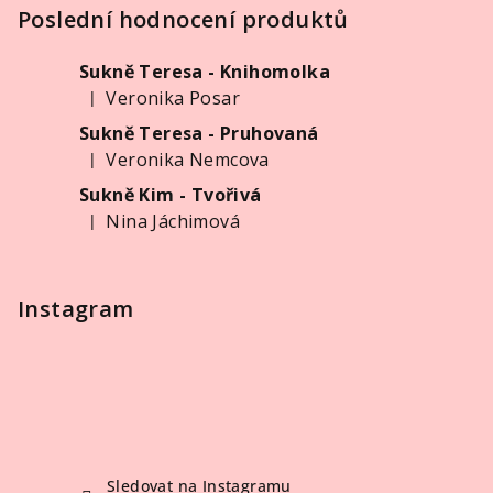
p
Poslední hodnocení produktů
a
Sukně Teresa - Knihomolka
t
Veronika Posar
|
í
Hodnocení produktu je 5 z 5 hvězdiček.
Sukně Teresa - Pruhovaná
Veronika Nemcova
|
Hodnocení produktu je 5 z 5 hvězdiček.
Sukně Kim - Tvořivá
Nina Jáchimová
|
Hodnocení produktu je 5 z 5 hvězdiček.
Instagram
Sledovat na Instagramu