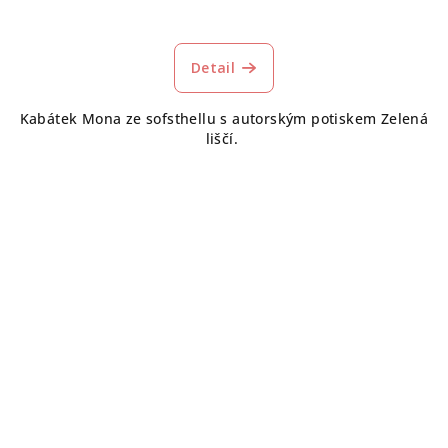
Průměrné
hodnocení
produktu
Detail
je
5,0
Kabátek Mona ze sofsthellu s autorským potiskem Zelená
z
liščí.
5
hvězdiček.