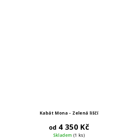
Kabát Mona - Zelená liščí
4 350 Kč
od
Skladem
(1 ks)