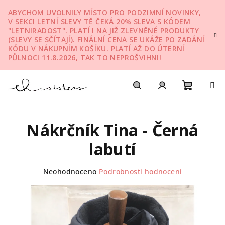
Přejít
ABYCHOM UVOLNILY MÍSTO PRO PODZIMNÍ NOVINKY,
na
V SEKCI LETNÍ SLEVY TĚ ČEKÁ 20% SLEVA S KÓDEM
obsah
"LETNIRADOST". PLATÍ I NA JIŽ ZLEVNĚNÉ PRODUKTY
(SLEVY SE SČÍTAJÍ). FINÁLNÍ CENA SE UKÁŽE PO ZADÁNÍ
KÓDU V NÁKUPNÍM KOŠÍKU. PLATÍ AŽ DO ÚTERNÍ
PŮLNOCI 11.8.2026, TAK TO NEPROŠVIHNI!
Nákupn
Hledat
Přihlášení
Nákrčník Tina - Černá
košík
labutí
Průměrné
Neohodnoceno
Podrobnosti hodnocení
hodnocení
produktu
je
0,0
z