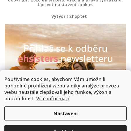
Upravit nastavení cookies
Vytvořil Shoptet
Přihlaš se k odběru
ehsisters
newsletteru
Chceš být první, kdo se dozví o našich novinkách a
Používáme cookies, abychom Vám umožnili
speciálních akcích? Máme radost :-)
pohodlné prohlížení webu a díky analýze provozu
webu neustále zlepšovali jeho funkce, výkon a
Byla by škoda, kdyby zrovna Tobě něco uniklo!
použitelnost.
Více informací
Nastavení