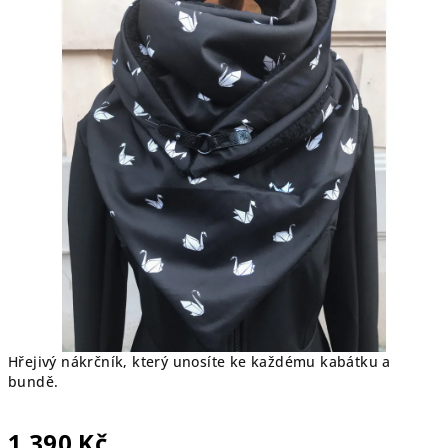
5
hvězdiček.
Hřejivý nákrčník, který unosíte ke každému kabátku a
bundě.
1 390 Kč