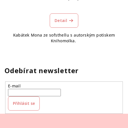
Detail
Kabátek Mona ze sofsthellu s autorským potiskem
Knihomolka.
Odebírat newsletter
E-mail
Přihlásit se
Z
á