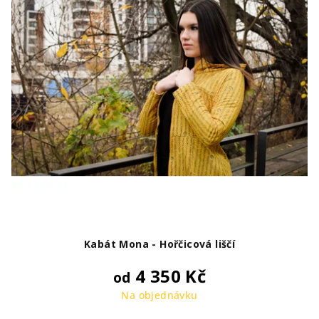
Kabát Mona - Hořčicová liščí
4 350 Kč
od
Na objednávku