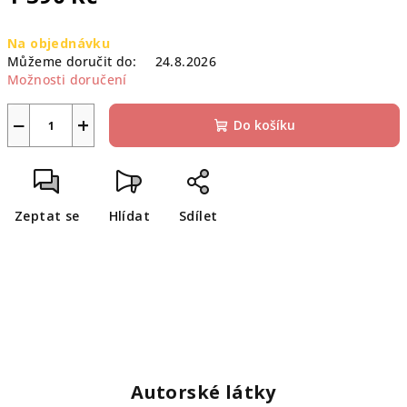
Měrná
Na objednávku
cena:
Můžeme doručit do:
24.8.2026
Možnosti doručení
−
+
Do košíku
Zeptat se
Hlídat
Sdílet
Autorské látky