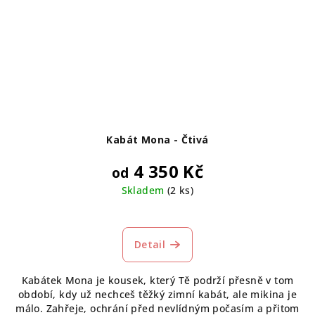
Kabát Mona - Čtivá
4 350 Kč
od
Skladem
(2 ks)
Průměrné
hodnocení
produktu
Detail
je
5,0
Kabátek Mona je kousek, který Tě podrží přesně v tom
z
období, kdy už nechceš těžký zimní kabát, ale mikina je
5
málo. Zahřeje, ochrání před nevlídným počasím a přitom
hvězdiček.