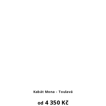
Kabát Mona - Toulavá
4 350 Kč
od