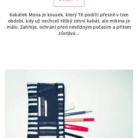
je
5,0
Kabátek Mona je kousek, který Tě podrží přesně v tom
z
období, kdy už nechceš těžký zimní kabát, ale mikina je
5
málo. Zahřeje, ochrání před nevlídným počasím a přitom
hvězdiček.
zůstává...