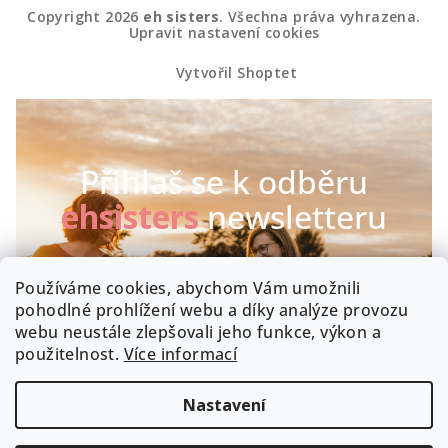
Copyright 2026
eh sisters
. Všechna práva vyhrazena.
Upravit nastavení cookies
Vytvořil Shoptet
Přihlaš se k odběru
ehsisters
newsletteru
Chceš být první, kdo se dozví o našich novinkách a
Používáme cookies, abychom Vám umožnili
speciálních akcích? Máme radost :-)
pohodlné prohlížení webu a díky analýze provozu
webu neustále zlepšovali jeho funkce, výkon a
Byla by škoda, kdyby zrovna Tobě něco uniklo!
použitelnost.
Více informací
Nastavení