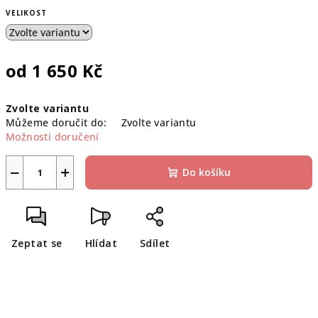
VELIKOST
od
1 650 Kč
Měrná
Zvolte variantu
cena:
Můžeme doručit do:
Zvolte variantu
Možnosti doručení
−
+
Do košíku
Zeptat se
Hlídat
Sdílet