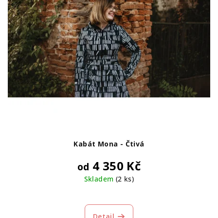
Kabát Mona - Čtivá
4 350 Kč
od
Skladem
(2 ks)
Průměrné
hodnocení
produktu
Detail