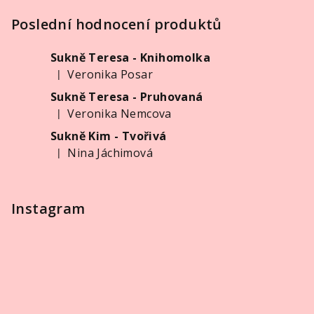
á
p
Poslední hodnocení produktů
a
Sukně Teresa - Knihomolka
t
Veronika Posar
|
í
Hodnocení produktu je 5 z 5 hvězdiček.
Sukně Teresa - Pruhovaná
Veronika Nemcova
|
Hodnocení produktu je 5 z 5 hvězdiček.
Sukně Kim - Tvořivá
Nina Jáchimová
|
Hodnocení produktu je 5 z 5 hvězdiček.
Instagram