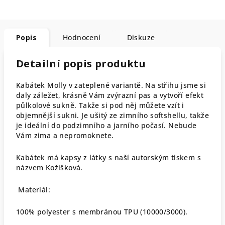
Popis
Hodnocení
Diskuze
Detailní popis produktu
Kabátek Molly v zateplené variantě. Na střihu jsme si
daly záležet, krásně Vám zvýrazní pas a vytvoří efekt
půlkolové sukně. Takže si pod něj můžete vzít i
objemnější sukni. Je ušitý ze zimního softshellu, takže
je ideální do podzimního a jarního počasí. Nebude
Vám zima a nepromoknete.
Kabátek má kapsy z látky s naší autorským tiskem s
názvem Kožíšková.
Materiál:
100% polyester s membránou TPU (10000/3000).