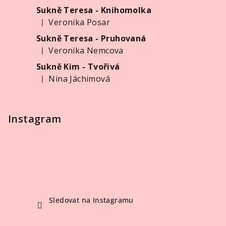
a
Sukně Teresa - Knihomolka
t
Veronika Posar
|
í
Hodnocení produktu je 5 z 5 hvězdiček.
Sukně Teresa - Pruhovaná
Veronika Nemcova
|
Hodnocení produktu je 5 z 5 hvězdiček.
Sukně Kim - Tvořivá
Nina Jáchimová
|
Hodnocení produktu je 5 z 5 hvězdiček.
Instagram
Sledovat na Instagramu