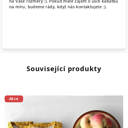
na Vaše rozměry :). Pokud máte zájem o ušití kabátku
na míru, budeme rády, když nás kontaktujete :).
Související produkty
Akce