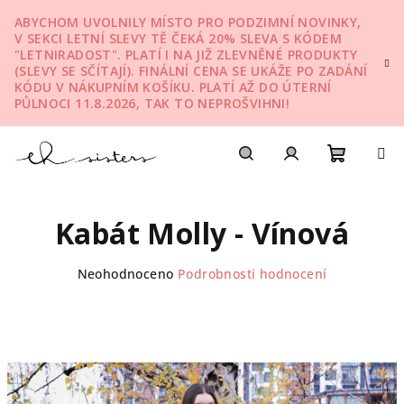
Přejít
ABYCHOM UVOLNILY MÍSTO PRO PODZIMNÍ NOVINKY,
na
V SEKCI LETNÍ SLEVY TĚ ČEKÁ 20% SLEVA S KÓDEM
obsah
"LETNIRADOST". PLATÍ I NA JIŽ ZLEVNĚNÉ PRODUKTY
(SLEVY SE SČÍTAJÍ). FINÁLNÍ CENA SE UKÁŽE PO ZADÁNÍ
KÓDU V NÁKUPNÍM KOŠÍKU. PLATÍ AŽ DO ÚTERNÍ
PŮLNOCI 11.8.2026, TAK TO NEPROŠVIHNI!
Nákupn
Hledat
Přihlášení
Kabát Molly - Vínová
košík
Průměrné
Neohodnoceno
Podrobnosti hodnocení
hodnocení
produktu
je
0,0
z
5
hvězdiček.