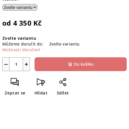
od
4 350 Kč
Měrná
Zvolte variantu
cena:
Můžeme doručit do:
Zvolte variantu
Možnosti doručení
−
+
Do košíku
Zeptat se
Hlídat
Sdílet