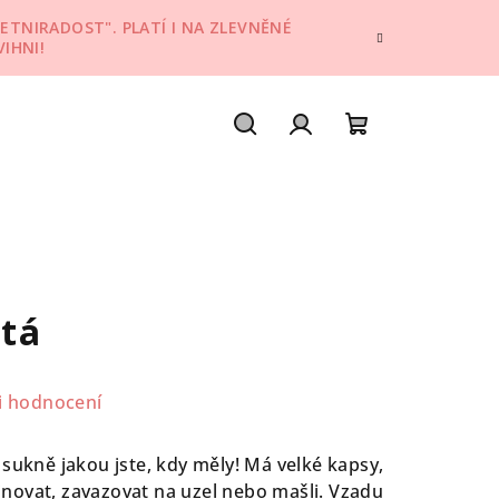
ETNIRADOST". PLATÍ I NA ZLEVNĚNÉ
IHNI!
Hledat
Přihlášení
Nákupní
košík
utá
i hodnocení
 sukně jakou jste, kdy měly! Má velké kapsy,
novat, zavazovat na uzel nebo mašli. Vzadu