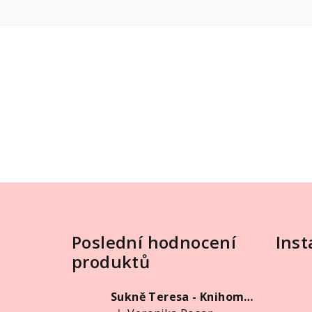
Z
á
Poslední hodnocení
Ins
p
produktů
a
t
Sukně Teresa - Knihomolka