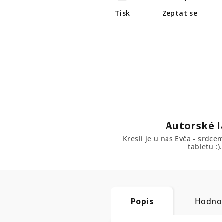
Tisk
Zeptat se
Autorské l
Kreslí je u nás Evča - srdc
tabletu :).
Popis
Hodno