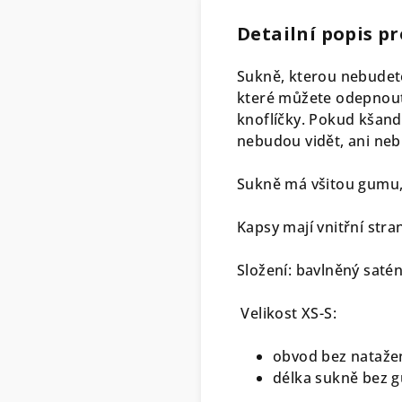
Detailní popis p
Sukně, kterou nebudete
které můžete odepnout 
knoflíčky. Pokud kšand
nebudou vidět, ani nebu
Sukně má všitou gumu,
Kapsy mají vnitřní stran
Složení: bavlněný saté
Velikost XS-S:
obvod bez nataže
délka sukně bez g