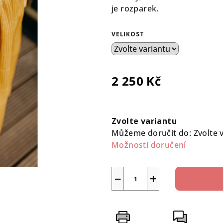
0,0
je rozparek.
z
5
VELIKOST
hvězdiček.
2 250 Kč
Měrná
cena:
Zvolte variantu
Můžeme doručit do:
Zvolte 
Možnosti doručení
−
+