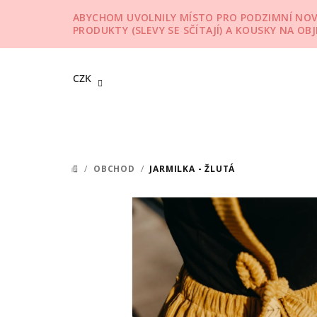
Přejít
ABYCHOM UVOLNILY MÍSTO PRO PODZIMNÍ NOVIN
na
PRODUKTY (SLEVY SE SČÍTAJÍ) A KOUSKY NA OB
obsah
CZK
/
OBCHOD
/
JARMILKA - ŽLUTÁ
DOMŮ