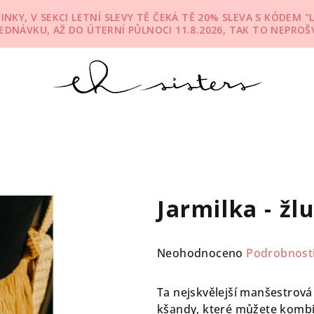
KY, V SEKCI LETNÍ SLEVY TĚ ČEKÁ TĚ 20% SLEVA S KÓDEM "L
JEDNÁVKU, AŽ DO ÚTERNÍ PŮLNOCI 11.8.2026, TAK TO NEPROŠV
Jarmilka - žl
Průměrné
Neohodnoceno
Podrobnost
hodnocení
produktu
Ta nejskvělejší manšestrová
je
kšandy, které můžete kombi