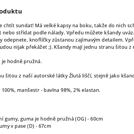
roduktu
 chtít sundat! Má velké kapsy na boku, takže do nich sch
nebo střídat podle nálady. Vpředu můžete kšandy uváza
y odepnete, knoflíčky zůstanou zajímavým detailem. Vpře
dou nijak překážet ;). Kšandy mají jednu stranu šitou z na
 je hodně pružná.
u šitou z naší autorské látky Źlutá liščí, stejně jako kšand
n 100%, manšestr - bavlna 98%, 2% elastan.
ní gumy, guma je hodně pružná (OG) - 60cm
umy v pase (D) - 67cm