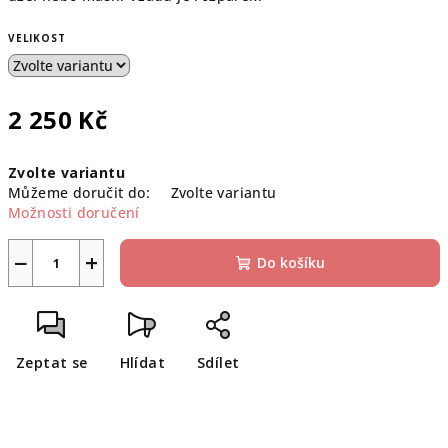
VELIKOST
2 250 Kč
Měrná
Zvolte variantu
cena:
Můžeme doručit do:
Zvolte variantu
Možnosti doručení
−
+
Do košíku
Zeptat se
Hlídat
Sdílet