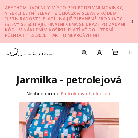
Přejít
ABYCHOM UVOLNILY MÍSTO PRO PODZIMNÍ NOVINKY,
na
V SEKCI LETNÍ SLEVY TĚ ČEKÁ 20% SLEVA S KÓDEM
obsah
"LETNIRADOST". PLATÍ I NA JIŽ ZLEVNĚNÉ PRODUKTY
(SLEVY SE SČÍTAJÍ). FINÁLNÍ CENA SE UKÁŽE PO ZADÁNÍ
KÓDU V NÁKUPNÍM KOŠÍKU. PLATÍ AŽ DO ÚTERNÍ
PŮLNOCI 11.8.2026, TAK TO NEPROŠVIHNI!
Nákupn
Hledat
Přihlášení
Jarmilka - petrolejová
košík
Průměrné
Neohodnoceno
Podrobnosti hodnocení
hodnocení
produktu
je
0,0
z
5
hvězdiček.