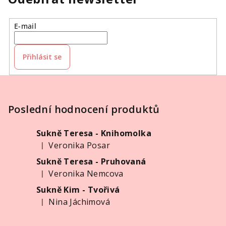
E-mail
Přihlásit se
Z
á
p
Poslední hodnocení produktů
a
Sukně Teresa - Knihomolka
t
Veronika Posar
|
í
Hodnocení produktu je 5 z 5 hvězdiček.
Sukně Teresa - Pruhovaná
Veronika Nemcova
|
Hodnocení produktu je 5 z 5 hvězdiček.
Sukně Kim - Tvořivá
Nina Jáchimová
|
Hodnocení produktu je 5 z 5 hvězdiček.