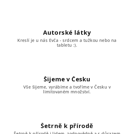
Autorské látky
Kreslí je u nás Evča - srdcem a tužkou nebo na
tabletu :).
Šijeme v Česku
Vše šijeme, vyrábíme a tvoříme v Česku v
limitovaném množství.
Šetrně k přírodě
Šetrně k přírodě i lidem, zodpovědně a s důrazem