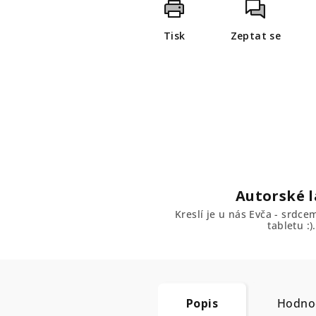
Tisk
Zeptat se
Autorské l
Kreslí je u nás Evča - srdc
tabletu :).
Popis
Hodno