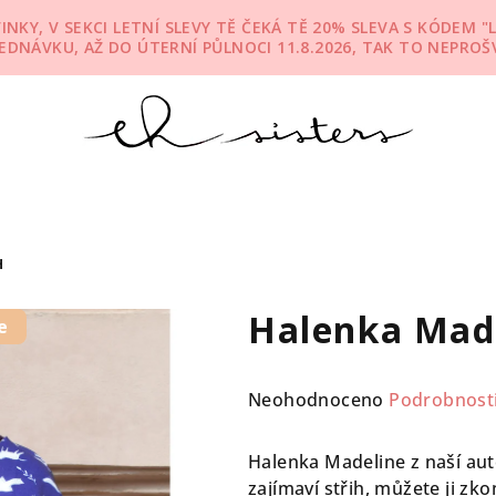
KY, V SEKCI LETNÍ SLEVY TĚ ČEKÁ TĚ 20% SLEVA S KÓDEM "L
JEDNÁVKU, AŽ DO ÚTERNÍ PŮLNOCI 11.8.2026, TAK TO NEPROŠV
H
Halenka Mad
e
Průměrné
Neohodnoceno
Podrobnost
hodnocení
produktu
Halenka Madeline z naší aut
je
zajímaví střih, můžete ji z