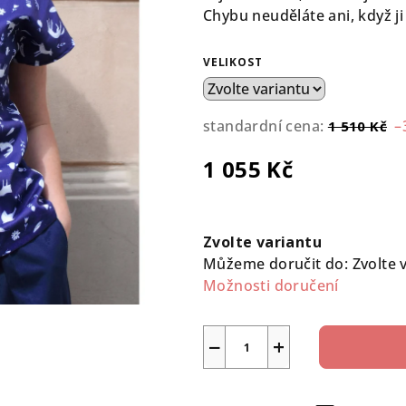
0,0
Chybu neuděláte ani, když ji
z
5
VELIKOST
hvězdiček.
standardní cena:
–
1 510 Kč
1 055 Kč
Měrná
cena:
Zvolte variantu
Můžeme doručit do:
Zvolte 
Možnosti doručení
−
+