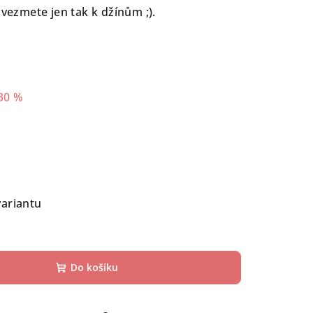
 vezmete jen tak k džínům ;).
30 %
variantu
Do košíku