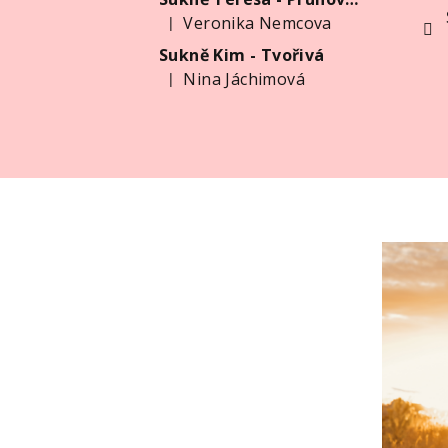
Veronika Nemcova
|
Hodnocení produktu je 5 z 5 hvězdiček.
Sukně Kim - Tvořivá
Nina Jáchimová
|
Hodnocení produktu je 5 z 5 hvězdiček.