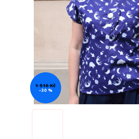
1 510 Kč
–30 %