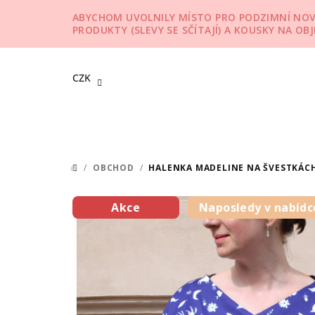
Přejít
ABYCHOM UVOLNILY MÍSTO PRO PODZIMNÍ NOVIN
na
PRODUKTY (SLEVY SE SČÍTAJÍ) A KOUSKY NA OB
obsah
CZK
/
OBCHOD
/
HALENKA MADELINE NA ŠVESTKÁC
DOMŮ
Akce
Naposledy v nabídc