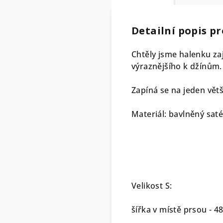
Detailní popis p
Chtěly jsme halenku z
výraznějšího k džínům.
Zapíná se na jeden větš
Materiál: bavlněný sat
Velikost S:
šířka v místě prsou - 