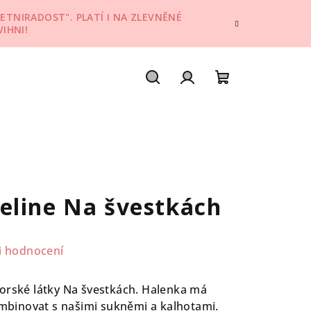
ETNIRADOST". PLATÍ I NA ZLEVNĚNÉ
IHNI!
Hledat
Přihlášení
Nákupní
košík
eline Na švestkách
i hodnocení
orské látky Na švestkách. Halenka má
kombinovat s našimi sukněmi a kalhotami.