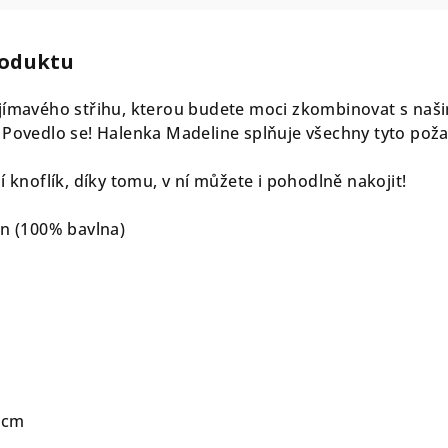
roduktu
ajímavého střihu, kterou budete moci zkombinovat s naš
 Povedlo se! Halenka Madeline splňuje všechny tyto poža
í knoflík, díky tomu, v ní můžete i pohodlně nakojit!
én (100% bavlna)
48cm