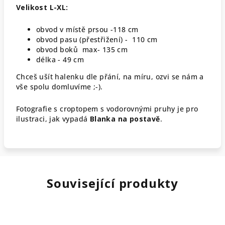
Velikost L-XL:
obvod v místě prsou -118 cm
obvod pasu (přestřižení) - 110 cm
obvod boků max- 135 cm
délka - 49 cm
Chceš ušít halenku dle přání, na míru, ozvi se nám a
vše spolu domluvíme ;-).
Fotografie s croptopem s vodorovnými pruhy je pro
ilustraci, jak vypadá
Blanka na postavě
.
Související produkty