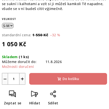
se sukní i kalhotami a vzít si ji můžeš kamkoli Tě napadne,
všude se v ní budeš cítit výjimečně.
VELIKOST
1 550 Kč
standardní cena:
–32 %
1 050 Kč
Měrná
Skladem
(1 ks)
cena:
Můžeme doručit do:
11.8.2026
Možnosti doručení
−
+
Do košíku
Zeptat se
Hlídat
Sdílet