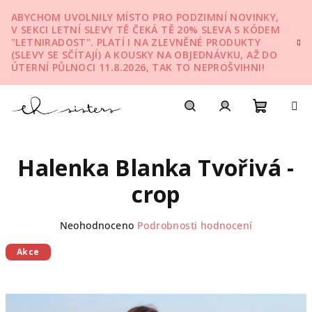
Přejít
ABYCHOM UVOLNILY MÍSTO PRO PODZIMNÍ NOVINKY,
na
V SEKCI LETNÍ SLEVY TĚ ČEKÁ TĚ 20% SLEVA S KÓDEM
obsah
"LETNIRADOST". PLATÍ I NA ZLEVNĚNÉ PRODUKTY
(SLEVY SE SČÍTAJÍ) A KOUSKY NA OBJEDNÁVKU, AŽ DO
ÚTERNÍ PŮLNOCI 11.8.2026, TAK TO NEPROŠVIHNI!
Nákupn
Hledat
Přihlášení
Halenka Blanka Tvořivá -
košík
crop
Průměrné
Neohodnoceno
Podrobnosti hodnocení
hodnocení
produktu
Akce
je
0,0
z
5