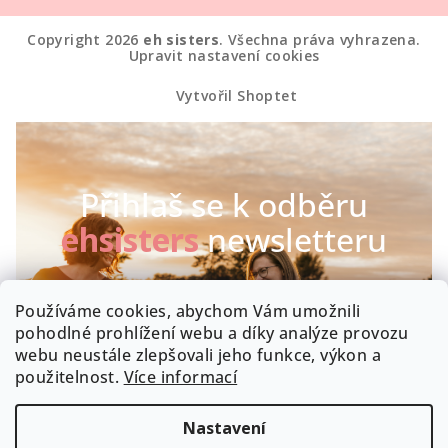
Copyright 2026
eh sisters
. Všechna práva vyhrazena.
Upravit nastavení cookies
Vytvořil Shoptet
Přihlaš se k odběru
ehsisters
newsletteru
Chceš být první, kdo se dozví o našich novinkách a
Používáme cookies, abychom Vám umožnili
speciálních akcích? Máme radost :-)
pohodlné prohlížení webu a díky analýze provozu
webu neustále zlepšovali jeho funkce, výkon a
Byla by škoda, kdyby zrovna Tobě něco uniklo!
použitelnost.
Více informací
Nastavení