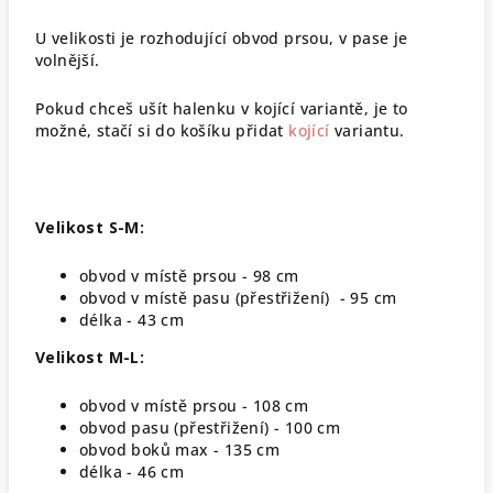
U velikosti je rozhodující obvod prsou, v pase je
volnější.
Pokud chceš ušít halenku v kojící variantě, je to
možné, stačí si do košíku přidat
kojící
variantu.
Velikost S-M:
obvod v místě prsou - 98 cm
obvod v místě pasu (přestřižení) - 95 cm
délka - 43 cm
Velikost M-L:
obvod v místě prsou - 108 cm
obvod pasu (přestřižení) - 100 cm
obvod boků max - 135 cm
délka - 46 cm