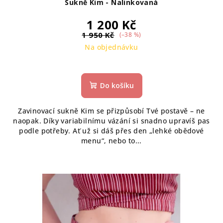
Sukně Kim - Nalinkovaná
1 200 Kč
1 950 Kč
(–38 %)
Na objednávku
Do košíku
Zavinovací sukně Kim se přizpůsobí Tvé postavě – ne
naopak. Díky variabilnímu vázání si snadno upravíš pas
podle potřeby. Ať už si dáš přes den „lehké obědové
menu“, nebo to...