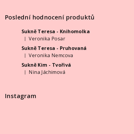
Z
á
p
Poslední hodnocení produktů
a
Sukně Teresa - Knihomolka
t
Veronika Posar
|
í
Hodnocení produktu je 5 z 5 hvězdiček.
Sukně Teresa - Pruhovaná
Veronika Nemcova
|
Hodnocení produktu je 5 z 5 hvězdiček.
Sukně Kim - Tvořivá
Nina Jáchimová
|
Hodnocení produktu je 5 z 5 hvězdiček.
Instagram