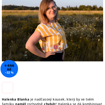
hvězdiček.
1 550
Kč
–32 %
Halenka Blanka
je nadčasový kousek, který by ve tvém
šatníku
neměl
rozhodně
chybět
! Halenka se dá kombinovat